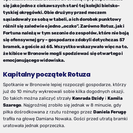
się jako jedno z ciekawszych starć tej kolejki bielsko-
tyskiej okręgówki. Obie drużyny przed meczem
sąsiadowały ze sobą w tabeli, a ich dorobek punktowy
różnił się zaledwie o jedno „oczko”. Zarówno Rotuz, jak i
Fortuna należą w tym sezonie do zespołów, które nie boją
się ofensywnej gry – gospodarze zdobyli dotychczas 57
bramek, a goście aż 65. Wszystko wskazywało więc na to,
że kibice w Bronowie mogli spodziewać się otwartego i
emocjonującego widowiska.
Kapitalny początek Rotuza
Spotkanie w Bronowie lepiej rozpoczęli gospodarze, którzy
już do 10 minuty wykreowali sobie kilka dogodnych okazji.
Do takich można zaliczyć strzały
Konrada Dzidy
i
Kamila
Szarego
. Najgroźniej zrobiło się jednak w 8 minucie, gdy
piłka dośrodkowana z rzutu rożnego przez
Daniela Ferugę
trafiła na głowę Damiana Nowaka. Gości przed utratą bramki
uratowała jednak poprzeczka.