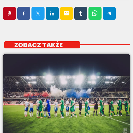
email
ZOBACZ TAKŻE