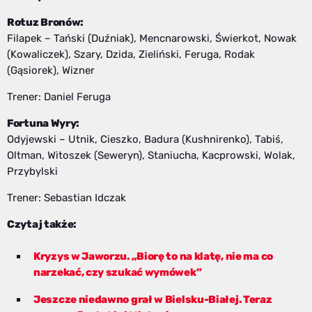
Rotuz Bronów:
Filapek – Tański (Duźniak), Mencnarowski, Świerkot, Nowak
(Kowaliczek), Szary, Dzida, Zieliński, Feruga, Rodak
(Gąsiorek), Wizner
Trener: Daniel Feruga
Fortuna Wyry:
Odyjewski – Utnik, Cieszko, Badura (Kushnirenko), Tabiś,
Oltman, Witoszek (Seweryn), Staniucha, Kacprowski, Wolak,
Przybylski
Trener: Sebastian Idczak
Czytaj także:
Kryzys w Jaworzu. „Biorę to na klatę, nie ma co
narzekać, czy szukać wymówek”
Jeszcze niedawno grał w Bielsku-Białej. Teraz