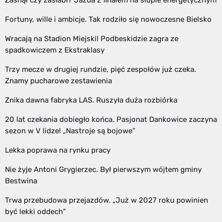
Zasnął czy zasłabł? Jazda z finałem na słupie energetycznym
Fortuny, wille i ambicje. Tak rodziło się nowoczesne Bielsko
Wracają na Stadion Miejski! Podbeskidzie zagra ze
spadkowiczem z Ekstraklasy
Trzy mecze w drugiej rundzie, pięć zespołów już czeka.
Znamy pucharowe zestawienia
Znika dawna fabryka LAS. Ruszyła duża rozbiórka
20 lat czekania dobiegło końca. Pasjonat Dankowice zaczyna
sezon w V lidze! „Nastroje są bojowe”
Lekka poprawa na rynku pracy
Nie żyje Antoni Grygierzec. Był pierwszym wójtem gminy
Bestwina
Trwa przebudowa przejazdów. „Już w 2027 roku powinien
być lekki oddech”