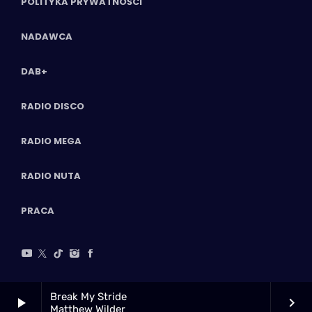
POLITYKA PRYWATNOŚCI
NADAWCA
DAB+
RADIO DISCO
RADIO MEGA
RADIO NUTA
PRACA
Break My Stride
play_arrow
keyboard_arrow_right
Matthew Wilder