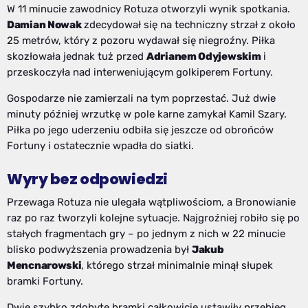
W 11 minucie zawodnicy Rotuza otworzyli wynik spotkania.
Damian Nowak
zdecydował się na techniczny strzał z około
25 metrów, który z pozoru wydawał się niegroźny. Piłka
skozłowała jednak tuż przed
Adrianem Odyjewskim
i
przeskoczyła nad interweniującym golkiperem Fortuny.
Gospodarze nie zamierzali na tym poprzestać. Już dwie
minuty później wrzutkę w pole karne zamykał Kamil Szary.
Piłka po jego uderzeniu odbiła się jeszcze od obrońców
Fortuny i ostatecznie wpadła do siatki.
Wyry bez odpowiedzi
Przewaga Rotuza nie ulegała wątpliwościom, a Bronowianie
raz po raz tworzyli kolejne sytuacje. Najgroźniej robiło się po
stałych fragmentach gry – po jednym z nich w 22 minucie
blisko podwyższenia prowadzenia był
Jakub
Mencnarowski
, którego strzał minimalnie minął słupek
bramki Fortuny.
Dwie szybko zdobyte bramki całkowicie ustawiły przebieg