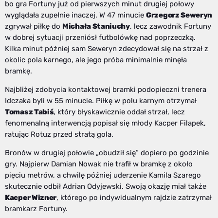
bo gra Fortuny już od pierwszych minut drugiej połowy
wyglądała zupełnie inaczej. W 47 minucie
Grzegorz Seweryn
zgrywał piłkę do
Michała Staniuchy
, lecz zawodnik Fortuny
w dobrej sytuacji przeniósł futbolówkę nad poprzeczką.
Kilka minut później sam Seweryn zdecydował się na strzał z
okolic pola karnego, ale jego próba minimalnie minęła
bramkę.
Najbliżej zdobycia kontaktowej bramki podopieczni trenera
Idczaka byli w 55 minucie. Piłkę w polu karnym otrzymał
Tomasz Tabiś
, który błyskawicznie oddał strzał, lecz
fenomenalną interwencją popisał się młody Kacper Filapek,
ratując Rotuz przed stratą gola.
Bronów w drugiej połowie „obudził się” dopiero po godzinie
gry. Najpierw Damian Nowak nie trafił w bramkę z około
pięciu metrów, a chwilę później uderzenie Kamila Szarego
skutecznie odbił Adrian Odyjewski. Swoją okazję miał także
Kacper Wizner
, którego po indywidualnym rajdzie zatrzymał
bramkarz Fortuny.