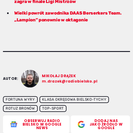
zagra w finale Ligi Mistrzów
Wielki powrót zawodnika DAAS Berserkers Team.
„Lampion” ponownie w oktagonie
MIKOŁAJ DRĄŻEK
AUTOR:
m.drazek@radiobielsko.pl
FORTUNA WYRY
KLASA OKRĘGOWA BIELSKO-TYCHY
ROTUZ BRONÓW
TOP-SPORT
OBSERWUJ RADIO
DODAJ NAS
BIELSKO W GOOGLE
JAKO ŹRÓDŁO W
NEWS
GOOGLE