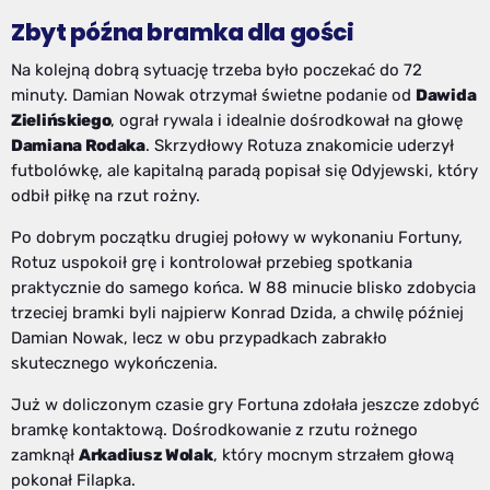
Zbyt późna bramka dla gości
Na kolejną dobrą sytuację trzeba było poczekać do 72
minuty. Damian Nowak otrzymał świetne podanie od
Dawida
Zielińskiego
, ograł rywala i idealnie dośrodkował na głowę
Damiana Rodaka
. Skrzydłowy Rotuza znakomicie uderzył
futbolówkę, ale kapitalną paradą popisał się Odyjewski, który
odbił piłkę na rzut rożny.
Po dobrym początku drugiej połowy w wykonaniu Fortuny,
Rotuz uspokoił grę i kontrolował przebieg spotkania
praktycznie do samego końca. W 88 minucie blisko zdobycia
trzeciej bramki byli najpierw Konrad Dzida, a chwilę później
Damian Nowak, lecz w obu przypadkach zabrakło
skutecznego wykończenia.
Już w doliczonym czasie gry Fortuna zdołała jeszcze zdobyć
bramkę kontaktową. Dośrodkowanie z rzutu rożnego
zamknął
Arkadiusz Wolak
, który mocnym strzałem głową
pokonał Filapka.