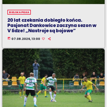
BIELSKA PIŁKA
20 lat czekania dobiegło końca.
Pasjonat Dankowice zaczyna sezon w
V lidze! „Nastroje są bojowe”
today
07.08.2026, 13:00