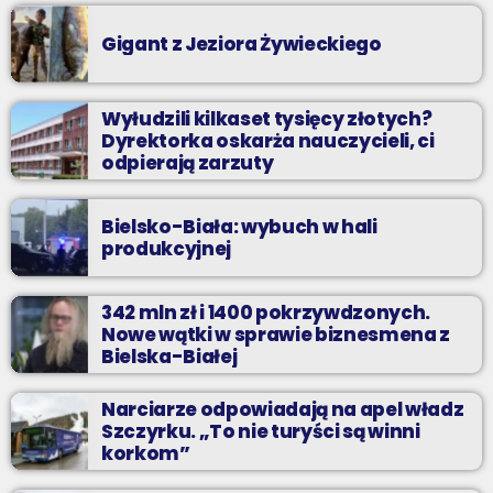
Gigant z Jeziora Żywieckiego
Wyłudzili kilkaset tysięcy złotych?
Dyrektorka oskarża nauczycieli, ci
odpierają zarzuty
Bielsko-Biała: wybuch w hali
produkcyjnej
342 mln zł i 1400 pokrzywdzonych.
Nowe wątki w sprawie biznesmena z
Bielska-Białej
Narciarze odpowiadają na apel władz
Szczyrku. „To nie turyści są winni
korkom”