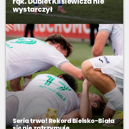
rąk. Dublet Klisiewicza nie
wystarczył
Seria trwa! Rekord Bielsko-Biała
się nie zatrzymuje