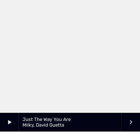
Just The Way You Are
play_arrow
keyboard_arrow_right
Milky, David Guetta