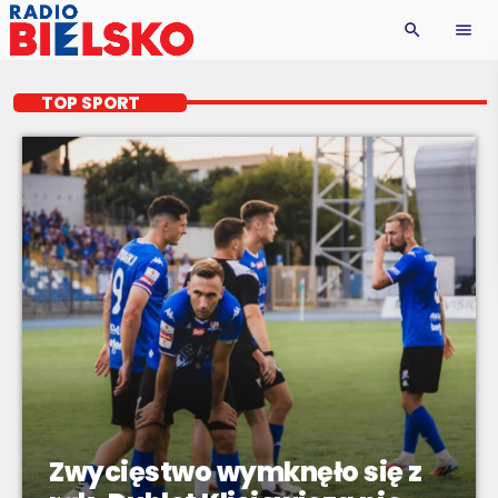
search
menu
TOP SPORT
Zwycięstwo wymknęło się z