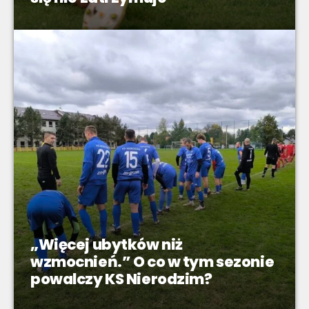
„Więcej ubytków niż
wzmocnień.” O co w tym sezonie
powalczy KS Nierodzim?