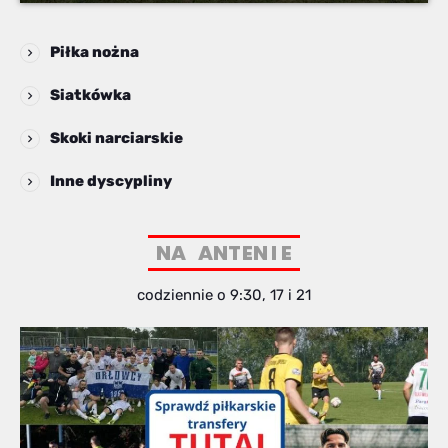
Piłka nożna
Siatkówka
Skoki narciarskie
Inne dyscypliny
N
A
A
N
T
E
N
I
E
codziennie o 9:30, 17 i 21