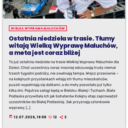
WIELKA WYPRAWA MALUCHÓW
Ostatnia niedziela w trasie. Tłumy
witają Wielką Wyprawę Maluchów,
a meta jest coraz bliżej
To już ostatnia niedziela na trasie Wielkiej Wyprawy Maluchów dla
Dzieci. Choć uczestnicy coraz mocniej odczuwają trudy niemal
trzech tygodni podróży, nie zwalniają tempa. Wręcz przeciwnie –
na kolejnych przystankach witają ich tłumy mieszkańców,
puszki wypełniają się datkami, a do mety pozostało już tylko
kilka dni. Pojutrze załogi będą w Bielsku-Białej i Tychach. Biała
Podlaska przywitała ich jak bohaterów Kolejny etap zaprowadził
uczestników do Białej Podlaskiej. Jak przyznają członkowie
wyprawy, […]
today
12.07.2026, 19:58
12
2