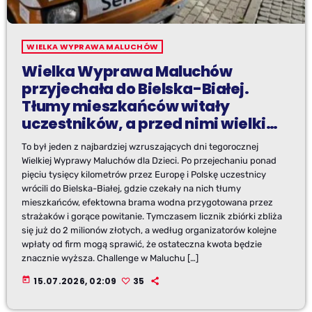
WIELKA WYPRAWA MALUCHÓW
Wielka Wyprawa Maluchów
przyjechała do Bielska-Białej.
Tłumy mieszkańców witały
uczestników, a przed nimi wielki
finał w Krakowie
To był jeden z najbardziej wzruszających dni tegorocznej
Wielkiej Wyprawy Maluchów dla Dzieci. Po przejechaniu ponad
pięciu tysięcy kilometrów przez Europę i Polskę uczestnicy
wrócili do Bielska-Białej, gdzie czekały na nich tłumy
mieszkańców, efektowna brama wodna przygotowana przez
strażaków i gorące powitanie. Tymczasem licznik zbiórki zbliża
się już do 2 milionów złotych, a według organizatorów kolejne
wpłaty od firm mogą sprawić, że ostateczna kwota będzie
znacznie wyższa. Challenge w Maluchu […]
today
15.07.2026, 02:09
35