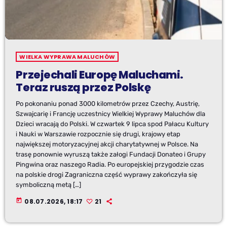
WIELKA WYPRAWA MALUCHÓW
Przejechali Europę Maluchami.
Teraz ruszą przez Polskę
Po pokonaniu ponad 3000 kilometrów przez Czechy, Austrię,
Szwajcarię i Francję uczestnicy Wielkiej Wyprawy Maluchów dla
Dzieci wracają do Polski. W czwartek 9 lipca spod Pałacu Kultury
i Nauki w Warszawie rozpocznie się drugi, krajowy etap
największej motoryzacyjnej akcji charytatywnej w Polsce. Na
trasę ponownie wyruszą także załogi Fundacji Donateo i Grupy
Pingwina oraz naszego Radia. Po europejskiej przygodzie czas
na polskie drogi Zagraniczna część wyprawy zakończyła się
symboliczną metą […]
today
08.07.2026, 18:17
21