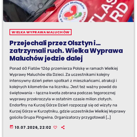
WIELKA WYPRAWA MALUCHÓW
Przejechali przez Olsztyn i…
zatrzymali ruch. Wielka Wyprawa
Maluchów jedzie dalej
Ponad 60 Fiatów 126p przemierza Polskę w ramach Wielkiej
Wyprawy Maluchów dla Dzieci. Za uczestnikami kolejny
intensywny dzień pełen spotkań z mieszkańcami, atrakcji i
kolejnych kilometrów na liczniku. Jest też ważny powód do
świętowania – łączna kwota zebrana podczas tegorocznej
wyprawy przekroczyła w ostatnim czasie milion złotych.
Endorfiny na Kurzej Górze Dzień rozpoczął się od wizyty na
Kurzej Górze w Kurzętniku, gdzie uczestników Wielkiej Wyprawy
gościła Grupa Pingwina. Organizatorzy przygotowali […]
today
10.07.2026, 22:02