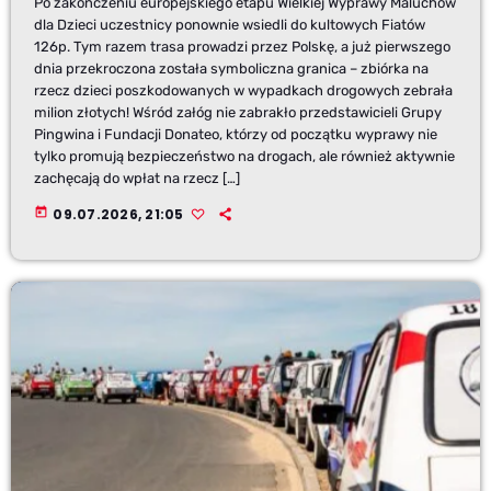
Po zakończeniu europejskiego etapu Wielkiej Wyprawy Maluchów
dla Dzieci uczestnicy ponownie wsiedli do kultowych Fiatów
126p. Tym razem trasa prowadzi przez Polskę, a już pierwszego
dnia przekroczona została symboliczna granica – zbiórka na
rzecz dzieci poszkodowanych w wypadkach drogowych zebrała
milion złotych! Wśród załóg nie zabrakło przedstawicieli Grupy
Pingwina i Fundacji Donateo, którzy od początku wyprawy nie
tylko promują bezpieczeństwo na drogach, ale również aktywnie
zachęcają do wpłat na rzecz […]
today
09.07.2026, 21:05