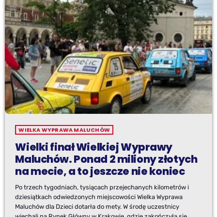
WIELKA WYPRAWA MALUCHÓW
Wielki finał Wielkiej Wyprawy
Maluchów. Ponad 2 miliony złotych
na mecie, a to jeszcze nie koniec
Po trzech tygodniach, tysiącach przejechanych kilometrów i
dziesiątkach odwiedzonych miejscowości Wielka Wyprawa
Maluchów dla Dzieci dotarła do mety. W środę uczestnicy
wjechali na Rynek Główny w Krakowie, gdzie zakończyła się