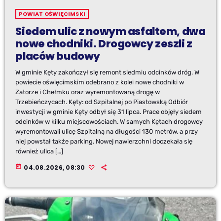
POWIAT OŚWIĘCIMSKI
Siedem ulic z nowym asfaltem, dwa
nowe chodniki. Drogowcy zeszli z
placów budowy
W gminie Kęty zakończył się remont siedmiu odcinków dróg. W
powiecie oświęcimskim odebrano z kolei nowe chodniki w
Zatorze i Chełmku oraz wyremontowaną drogę w
Trzebieńczycach. Kęty: od Szpitalnej po Piastowską Odbiór
inwestycji w gminie Kęty odbył się 31 lipca. Prace objęły siedem
odcinków w kilku miejscowościach. W samych Kętach drogowcy
wyremontowali ulicę Szpitalną na długości 130 metrów, a przy
niej powstał także parking. Nowej nawierzchni doczekała się
również ulica […]
today
04.08.2026, 08:30