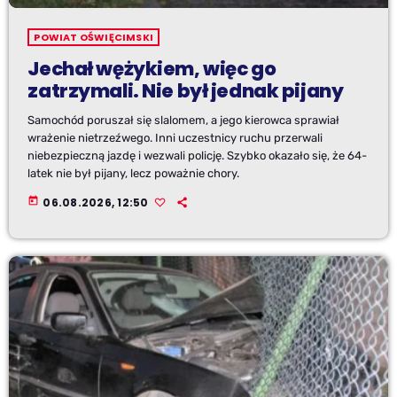
POWIAT OŚWIĘCIMSKI
Jechał wężykiem, więc go
zatrzymali. Nie był jednak pijany
Samochód poruszał się slalomem, a jego kierowca sprawiał
wrażenie nietrzeźwego. Inni uczestnicy ruchu przerwali
niebezpieczną jazdę i wezwali policję. Szybko okazało się, że 64-
latek nie był pijany, lecz poważnie chory.
today
06.08.2026, 12:50