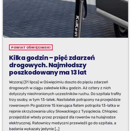
POWIAT OŚWIĘCIMSKI
Kilka godzin – pięć zdarzeń
drogowych. Najmłodszy
poszkodowany ma 13 lat
Wczoraj (31 lipca) w Oświęcimiu doszło do pięciu zdarzeń
drogowych w ciągu zaledwie kilku godzin. Aż cztery z nich
dotyczyły niechronionych uczestników ruchu. Do szpitala trafiły
trzy osoby, w tym 13-latek. Nastolatek potrącony na przejeździe
rowerowym Po godzinie 15 kierująca fiatem potrąciła 13-latka w
rejonie skrzyżowania ulicy Słowackiego z Tysiąclecia. Chłopiec
przejeżdżał wtedy przez przejazd dla rowerów na hulajnodze
elektrycznej. Ratownicy medyczni przewieźli go do szpitala, a
badania wykazały jedynie […]