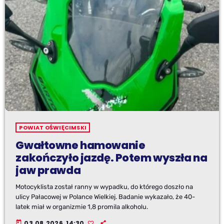
POWIAT OŚWIĘCIMSKI
Gwałtowne hamowanie
zakończyło jazdę. Potem wyszła na
jaw prawda
Motocyklista został ranny w wypadku, do którego doszło na
ulicy Pałacowej w Polance Wielkiej. Badanie wykazało, że 40-
latek miał w organizmie 1,8 promila alkoholu.
today
03.08.2026, 14:30