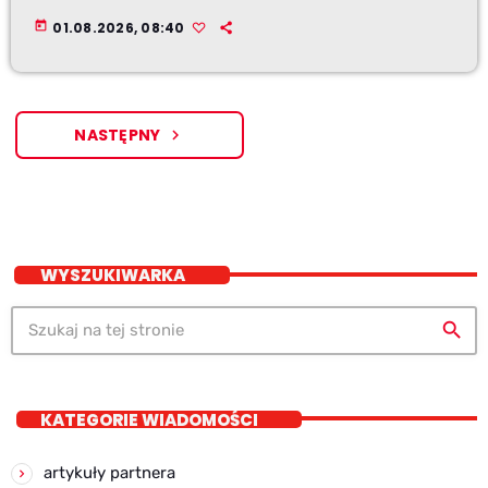
today
01.08.2026, 08:40
NASTĘPNY
navigate_next
WYSZUKIWARKA
search
KATEGORIE WIADOMOŚCI
artykuły partnera