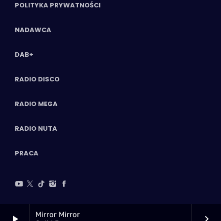
POLITYKA PRYWATNOŚCI
NADAWCA
DAB+
RADIO DISCO
RADIO MEGA
RADIO NUTA
PRACA
Mirror Mirror
play_arrow
keyboard_arrow_right