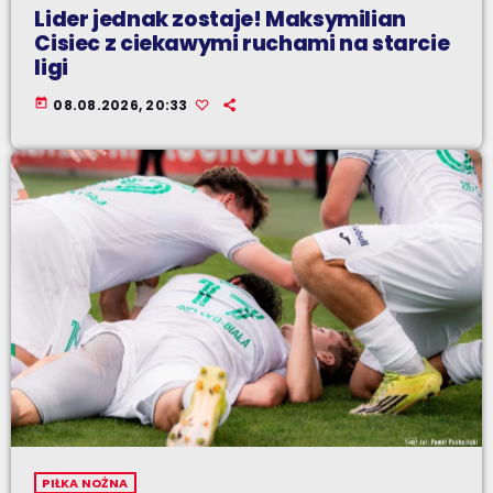
Lider jednak zostaje! Maksymilian
Cisiec z ciekawymi ruchami na starcie
ligi
today
08.08.2026, 20:33
PIŁKA NOŻNA