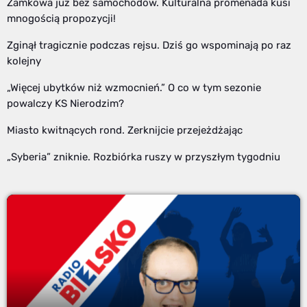
Zamkowa już bez samochodów. Kulturalna promenada kusi
mnogością propozycji!
Zginął tragicznie podczas rejsu. Dziś go wspominają po raz
kolejny
„Więcej ubytków niż wzmocnień.” O co w tym sezonie
powalczy KS Nierodzim?
Miasto kwitnących rond. Zerknijcie przejeżdżając
„Syberia” zniknie. Rozbiórka ruszy w przyszłym tygodniu