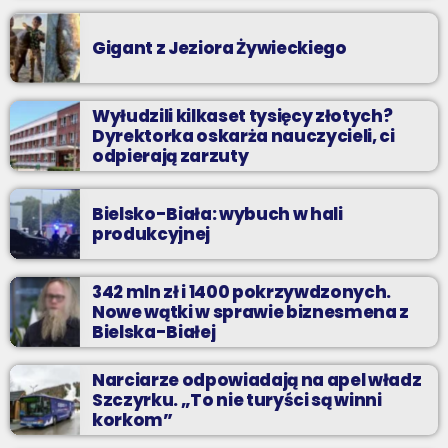
Gigant z Jeziora Żywieckiego
Wyłudzili kilkaset tysięcy złotych?
Dyrektorka oskarża nauczycieli, ci
odpierają zarzuty
Bielsko-Biała: wybuch w hali
produkcyjnej
342 mln zł i 1400 pokrzywdzonych.
Nowe wątki w sprawie biznesmena z
Bielska-Białej
Narciarze odpowiadają na apel władz
Szczyrku. „To nie turyści są winni
korkom”