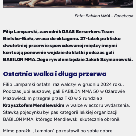
Foto: Babilon MMA - Facebook
Filip Lamparski, zawodnik DAAS Berserkers Team
Bielsko-Biała, wraca do oktagonu. 27-latek po blisko
dwuletniej przerwie spowodowanej między innymi
kontuzją ponownie wejdzie do klatki podczas gali
BABILON MMA. Jego rywalem będzie Jakub Szymanowski.
Ostatnia walka i długa przerwa
Filip Lamparski ostatni raz walczył w grudniu 2024 roku.
Podczas jubileuszowej gali BABILON MMA 50 w Ożarowie
Mazowieckim przegrał przez TKO w 2 rundzie z
Krzysztofem Mendlewskim
w walce wieczoru wydarzenia.
Stawką pojedynku był pas kategorii lekkiej organizacji
BABILON MMA, którego Mendlewski skutecznie obronił.
Mimo porażki „Lampion” pozostawił po sobie dobre