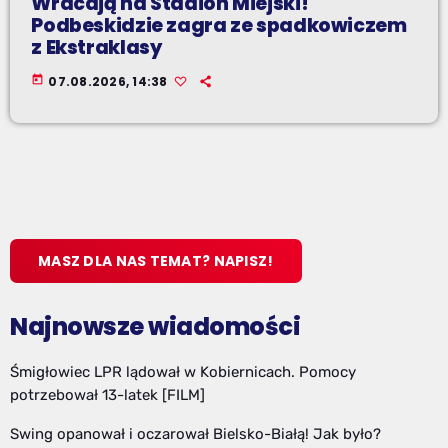
Wracają na Stadion Miejski!
Podbeskidzie zagra ze spadkowiczem
z Ekstraklasy
today
07.08.2026, 14:38
MASZ DLA NAS TEMAT? NAPISZ!
Najnowsze wiadomości
Śmigłowiec LPR lądował w Kobiernicach. Pomocy
potrzebował 13-latek [FILM]
Swing opanował i oczarował Bielsko-Białą! Jak było?