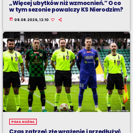
„Więcej ubytków niż wzmocnień.” O co
w tym sezonie powalczy KS Nierodzim?
today
08.08.2026, 12:10
PIŁKA NOŻNA
Czas zatrzeć złe wrażenie i przedłużyć