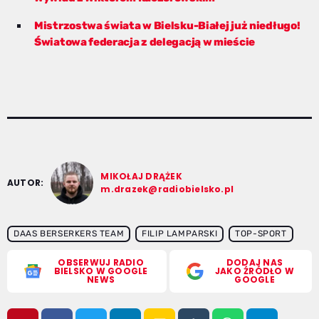
Mistrzostwa świata w Bielsku-Białej już niedługo!
Światowa federacja z delegacją w mieście
MIKOŁAJ DRĄŻEK
AUTOR:
m.drazek@radiobielsko.pl
DAAS BERSERKERS TEAM
FILIP LAMPARSKI
TOP-SPORT
OBSERWUJ RADIO
DODAJ NAS
BIELSKO W GOOGLE
JAKO ŹRÓDŁO W
NEWS
GOOGLE