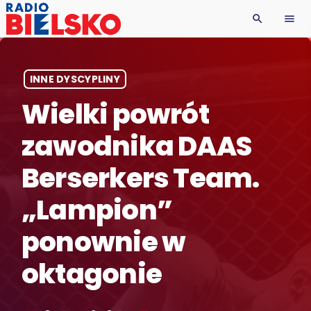
search
menu
INNE DYSCYPLINY
Wielki powrót
zawodnika DAAS
Berserkers Team.
„Lampion”
ponownie w
oktagonie