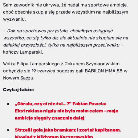
Sam zawodnik nie ukrywa, że nadal ma sportowe ambicje,
choć obecnie skupia się przede wszystkim na najbliższym
wyzwaniu.
–
Jak na sportowca przystało, chciałbym osiągnąć
wszystko, co się tylko da, ale aktualnie nie skupiam się na
dalekiej przyszłości, tylko na najbliższym przeciwniku
–
kończy Lamparski.
Walka Filipa Lamparskiego z Jakubem Szymanowskim
odbędzie się 19 czerwca podczas gali BABILON MMA 58 w
Nowym Sączu.
Czytaj także:
„Góralu, czy ci nie żal…?” Fabian Pawela:
Ekstraklasa nigdy nie była moim celem – moje
ambicje sięgały znacznie dalej
Strzelił gola jako bramkarz i został kapitanem.
Wywiad z Wiktorem Kaczorowskim