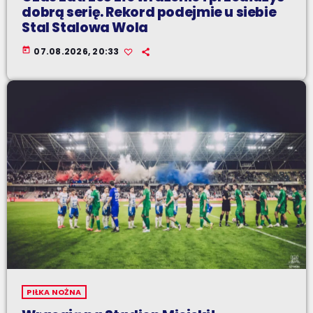
dobrą serię. Rekord podejmie u siebie
Stal Stalowa Wola
today
07.08.2026, 20:33
PIŁKA NOŻNA