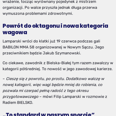
wrażenie, tocząc wyrównany pojedynek z mistrzem
organizacji. Po walce przyszła jednak długa przerwa
wymuszona problemami zdrowotnymi.
Powrót do oktagonu i nowa kategoria
wagowa
Lamparski wróci do klatki już 19 czerwca podczas gali
BABILON MMA 58 organizowanej w Nowym Sączu. Jego
przeciwnikiem będzie Jakub Szymanowski.
Co ciekawe, zawodnik z Bielska-Białej tym razem zawalczy w
kategorii półśredniej. To nowość w jego zawodowej karierze.
–
Cieszę się z powrotu, po prostu. Dodatkowo walczę w
nowej kategorii, więc wagi będzie mniej do robienia, co
pozwala mi czerpać pełną radość z tego okresu
przygotowawczego
– mówi Filip Lamparski w rozmowie z
Radiem BIELSKO.
„To standard w naszym sporcie”