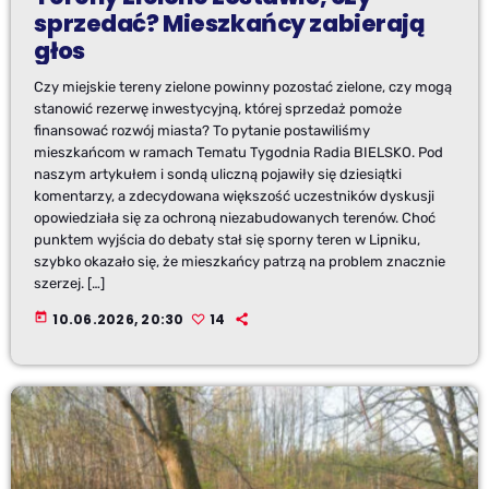
sprzedać? Mieszkańcy zabierają
głos
Czy miejskie tereny zielone powinny pozostać zielone, czy mogą
stanowić rezerwę inwestycyjną, której sprzedaż pomoże
finansować rozwój miasta? To pytanie postawiliśmy
mieszkańcom w ramach Tematu Tygodnia Radia BIELSKO. Pod
naszym artykułem i sondą uliczną pojawiły się dziesiątki
komentarzy, a zdecydowana większość uczestników dyskusji
opowiedziała się za ochroną niezabudowanych terenów. Choć
punktem wyjścia do debaty stał się sporny teren w Lipniku,
szybko okazało się, że mieszkańcy patrzą na problem znacznie
szerzej. […]
today
10.06.2026, 20:30
14