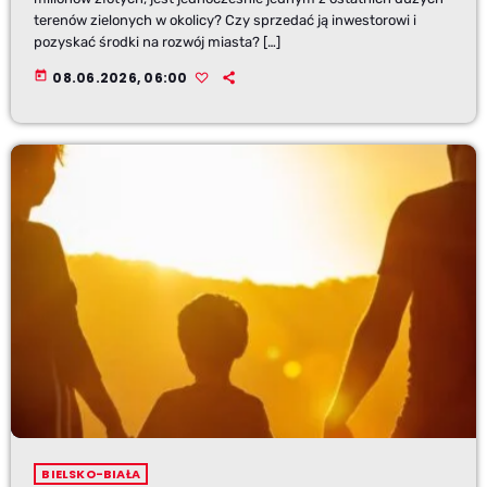
terenów zielonych w okolicy? Czy sprzedać ją inwestorowi i
pozyskać środki na rozwój miasta? […]
today
08.06.2026, 06:00
BIELSKO-BIAŁA