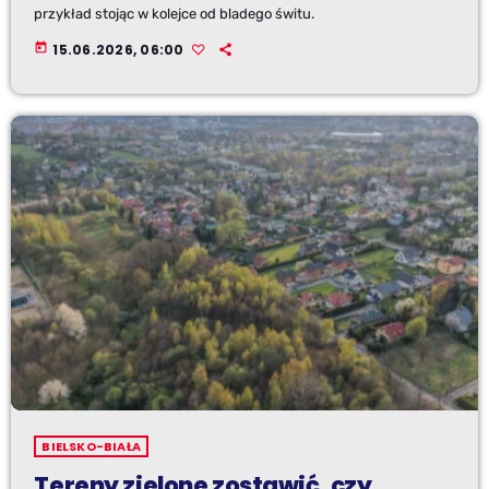
przykład stojąc w kolejce od bladego świtu.
today
15.06.2026, 06:00
BIELSKO-BIAŁA
Tereny zielone zostawić, czy