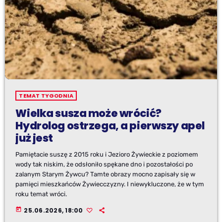
TEMAT TYGODNIA
Wielka susza może wrócić?
Hydrolog ostrzega, a pierwszy apel
już jest
Pamiętacie suszę z 2015 roku i Jezioro Żywieckie z poziomem
wody tak niskim, że odsłoniło spękane dno i pozostałości po
zalanym Starym Żywcu? Tamte obrazy mocno zapisały się w
pamięci mieszkańców Żywiecczyzny. I niewykluczone, że w tym
roku temat wróci.
today
25.06.2026, 18:00