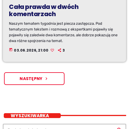
Cała prawda w dwóch
komentarzach
Naszym tematem tygodnia jest piecza zastępcza. Pod
tematycznym tekstem i rozmową z ekspertkami pojawiły się
pojawiły się zaledwie dwa komentarze, ale dobrze pokazują one
dwa różne spojrzenia na temat.
today
03.06.2026, 21:00
3
NASTĘPNY
navigate_next
WYSZUKIWARKA