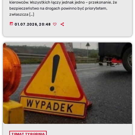
kierowców. Wszystkich łączy jednak jedno – przekonanie, że
bezpieczeństwo na drogach powinno być priorytetem,
zwłaszcza […]
today
01.07.2026, 20:48
TEMAT TYGODNIA