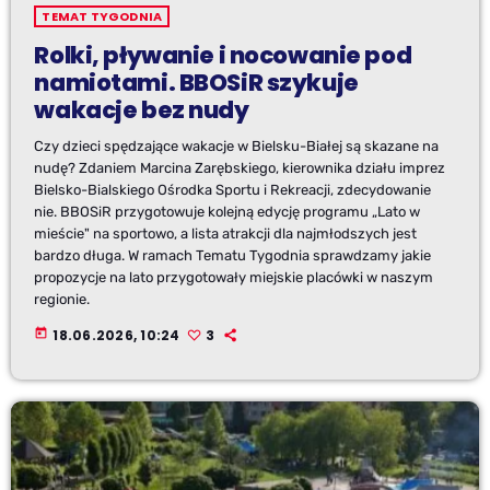
TEMAT TYGODNIA
Rolki, pływanie i nocowanie pod
namiotami. BBOSiR szykuje
wakacje bez nudy
Czy dzieci spędzające wakacje w Bielsku-Białej są skazane na
nudę? Zdaniem Marcina Zarębskiego, kierownika działu imprez
Bielsko-Bialskiego Ośrodka Sportu i Rekreacji, zdecydowanie
nie. BBOSiR przygotowuje kolejną edycję programu „Lato w
mieście" na sportowo, a lista atrakcji dla najmłodszych jest
bardzo długa. W ramach Tematu Tygodnia sprawdzamy jakie
propozycje na lato przygotowały miejskie placówki w naszym
regionie.
today
18.06.2026, 10:24
3