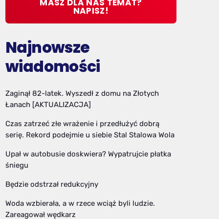
MASZ DLA NAS TEMAT?
NAPISZ!
Najnowsze
wiadomości
Zaginął 82-latek. Wyszedł z domu na Złotych
Łanach [AKTUALIZACJA]
Czas zatrzeć złe wrażenie i przedłużyć dobrą
serię. Rekord podejmie u siebie Stal Stalowa Wola
Upał w autobusie doskwiera? Wypatrujcie płatka
śniegu
Będzie odstrzał redukcyjny
Woda wzbierała, a w rzece wciąż byli ludzie.
Zareagował wędkarz