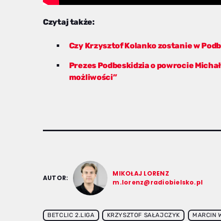
Czytaj także:
Czy Krzysztof Kolanko zostanie w Podb
Prezes Podbeskidzia o powrocie Michał
możliwości”
MIKOŁAJ LORENZ
AUTOR:
m.lorenz@radiobielsko.pl
BETCLIC 2.LIGA
KRZYSZTOF SAŁAJCZYK
MARCIN 