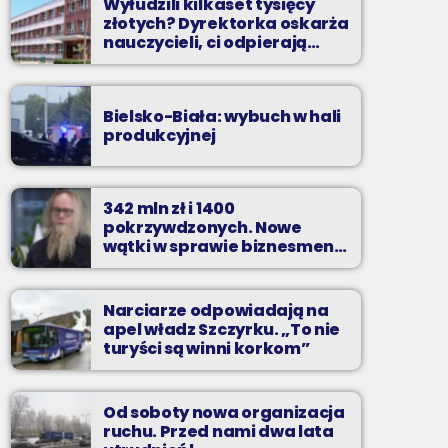
Wyłudzili kilkaset tysięcy
złotych? Dyrektorka oskarża
nauczycieli, ci odpierają
zarzuty
Bielsko-Biała: wybuch w hali
produkcyjnej
342 mln zł i 1400
pokrzywdzonych. Nowe
wątki w sprawie biznesmena
z Bielska-Białej
Narciarze odpowiadają na
apel władz Szczyrku. „To nie
turyści są winni korkom”
Od soboty nowa organizacja
ruchu. Przed nami dwa lata