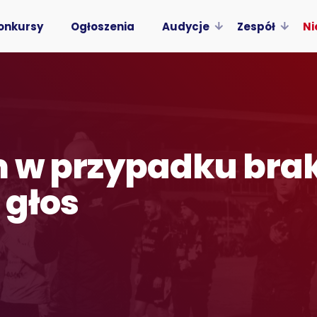
onkursy
Ogłoszenia
Audycje
Zespół
Ni
m w przypadku br
 głos