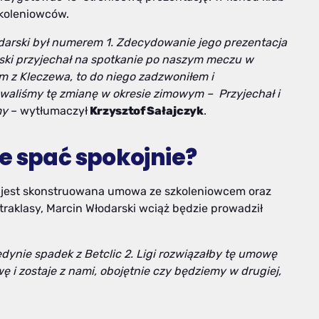
zkoleniowców.
odarski był numerem 1.
Zdecydowanie jego prezentacja
ski przyjechał na spotkanie po naszym meczu w
em z Kleczewa, to do niego zadzwoniłem
i
owaliśmy tę zmianę w okresie zimowym –
Przyjechał i
my
– wytłumaczył
Krzysztof Sałajczyk
.
e spać spokojnie?
ób jest skonstruowana umowa ze szkoleniowcem oraz
raklasy, Marcin Włodarski wciąż będzie prowadził
dynie spadek z Betclic 2. Ligi rozwiązałby tę umowę
i zostaje z nami, obojętnie czy będziemy w drugiej,