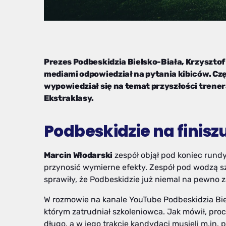
Prezes Podbeskidzia Bielsko-Biała, Krzyszto
mediami odpowiedział na pytania kibiców. Czę
wypowiedział się na temat przyszłości trene
Ekstraklasy.
Podbeskidzie na finisz
Marcin Włodarski
zespół objął pod koniec rundy
przynosić wymierne efekty. Zespół pod wodzą s
sprawiły, że Podbeskidzie już niemal na pewno z
W rozmowie na kanale YouTube Podbeskidzia Bie
którym zatrudniał szkoleniowca. Jak mówił, pr
długo, a w jego trakcie kandydaci musieli m.in