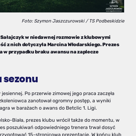
Foto: Szymon Jaszczurowski / TS Podbeskidzie
f Sałajczyk w niedawnej rozmowie z klubowymi
ść z nich dotyczyła Marcina Włodarskiego. Prezes
ra w przypadku braku awansu na zaplecze
u sezonu
 jesiennej. Po przerwie zimowej jego praca zaczęła
zkoleniowca zanotował ogromny postęp, a wyniki
agra w barażach o awans do Betclic 1. Ligi.
lsko-Biała, prezes klubu wrócił także do momentu, w
oces poszukiwań odpowiedniego trenera trwał dosyć
. przygotować 15-stronicową prezentację. W końcu klub