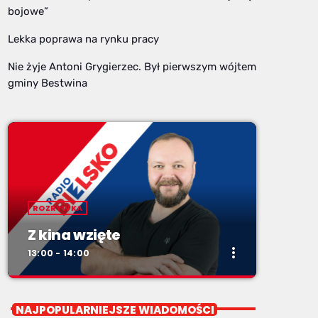
bojowe”
Lekka poprawa na rynku pracy
Nie żyje Antoni Grygierzec. Był pierwszym wójtem
gminy Bestwina
ROZRYWKA
Z kina wzięte
more_vert
13:00 - 14:00
close
Z kina wzięte
NAJPOPULARNIEJSZE WIADOMOŚCI