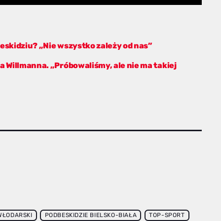
eskidziu? „Nie wszystko zależy od nas”
a Willmanna. „Próbowaliśmy, ale nie ma takiej
WŁODARSKI
PODBESKIDZIE BIELSKO-BIAŁA
TOP-SPORT