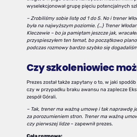
wyselekcjonował grupę pięciu potencjalnych s
– Z
robiliśmy sobie listę od 1 do 5.
No i trener Wł
była na najwyższym poziomie. {…}
T
rener Włodar
Kleczewie –
bo ja pamiętam jeszcze jak, wracał
przyspieszyłem ten temat, bo początkowo plan
podczas rozmowy bardzo szybko się dogadaliś
Czy szkoleniowiec moż
Prezes został także zapytany o to, w jaki spod
czy w przypadku braku awansu na zaplecze Ekst
zespół Górali.
– Tak, trener ma ważną umowę i tak naprawdę je
za porozumieniem stron. T
rener ma ważną umowę 
czy pierwszej lidze
– zapewnił prezes.
Cała rozmowa: