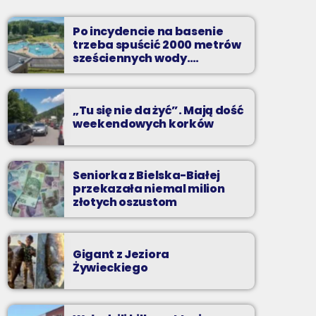
Soboty od 13 do 14
Po incydencie na basenie
Z Kina Wzięte to audycja w której film
trzeba spuścić 2000 metrów
występuje roli głównej.
sześciennych wody.
„Ogromne koszty i ogromna
praca”
„Tu się nie da żyć”. Mają dość
weekendowych korków
Seniorka z Bielska-Białej
przekazała niemal milion
złotych oszustom
Gigant z Jeziora
Żywieckiego