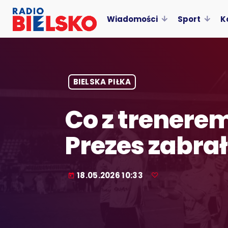
Wiadomości
Sport
K
BIELSKA PIŁKA
Co z trenere
Prezes zabrał
18.05.2026 10:33
today