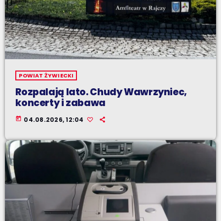
POWIAT ŻYWIECKI
Rozpalają lato. Chudy Wawrzyniec,
koncerty i zabawa
today
04.08.2026, 12:04