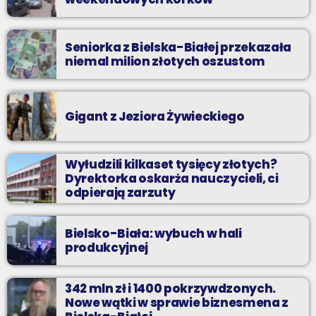
Seniorka z Bielska-Białej przekazała
niemal milion złotych oszustom
Gigant z Jeziora Żywieckiego
Wyłudzili kilkaset tysięcy złotych?
Dyrektorka oskarża nauczycieli, ci
odpierają zarzuty
Bielsko-Biała: wybuch w hali
produkcyjnej
342 mln zł i 1400 pokrzywdzonych.
Nowe wątki w sprawie biznesmena z