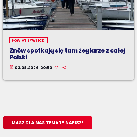
POWIAT ŻYWIECKI
Znów spotkają się tam żeglarze z całej
Polski
today
03.08.2026, 20:50
MASZ DLA NAS TEMAT? NAPISZ!