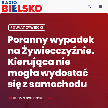
search
menu
POWIAT ŻYWIECKI
Poranny wypadek
na Żywiecczyźnie.
Kierująca nie
mogła wydostać
się z samochodu
18.05.2026 09:30
today