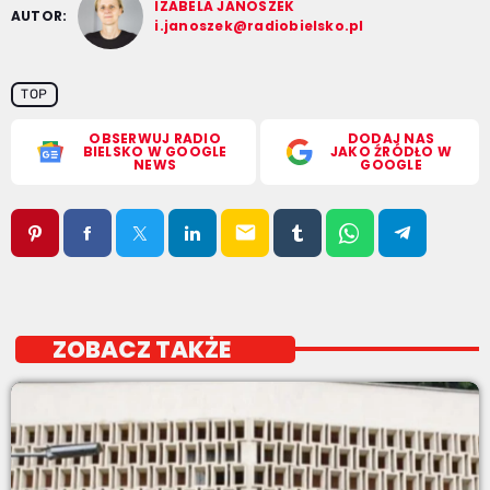
IZABELA JANOSZEK
AUTOR:
i.janoszek@radiobielsko.pl
TOP
OBSERWUJ RADIO
DODAJ NAS
BIELSKO W GOOGLE
JAKO ŹRÓDŁO W
NEWS
GOOGLE
email
ZOBACZ TAKŻE