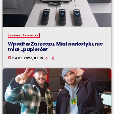
POWIAT ŻYWIECKI
Wpadł w Zarzeczu. Miał narkotyki, nie
miał „papierów”
today
04.08.2026, 09:10