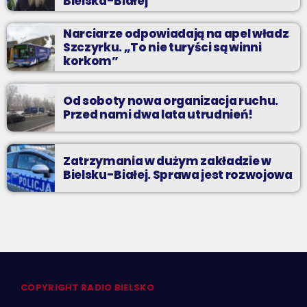
Bielska-Białej
Narciarze odpowiadają na apel władz
Szczyrku. „To nie turyści są winni
korkom”
Od soboty nowa organizacja ruchu.
Przed nami dwa lata utrudnień!
Zatrzymania w dużym zakładzie w
Bielsku-Białej. Sprawa jest rozwojowa
COPYRIGHT RADIO BIELSKO