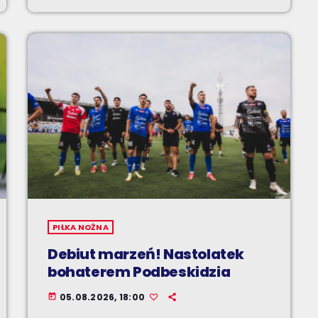
PIŁKA NOŻNA
Debiut marzeń! Nastolatek
bohaterem Podbeskidzia
05.08.2026, 18:00
today