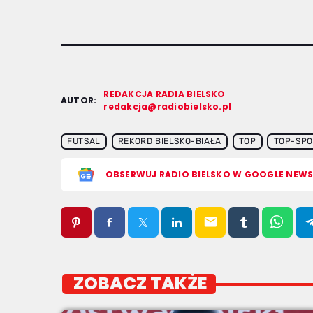
REDAKCJA RADIA BIELSKO
AUTOR:
redakcja@radiobielsko.pl
FUTSAL
REKORD BIELSKO-BIAŁA
TOP
TOP-SPO
OBSERWUJ RADIO BIELSKO W GOOGLE NEW
email
ZOBACZ TAKŻE