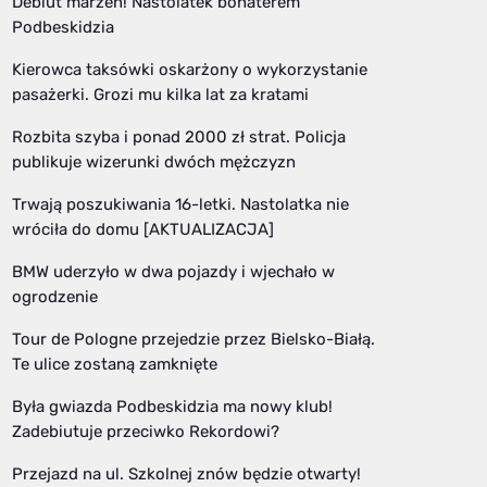
Debiut marzeń! Nastolatek bohaterem
Podbeskidzia
Kierowca taksówki oskarżony o wykorzystanie
pasażerki. Grozi mu kilka lat za kratami
Rozbita szyba i ponad 2000 zł strat. Policja
publikuje wizerunki dwóch mężczyzn
Trwają poszukiwania 16-letki. Nastolatka nie
wróciła do domu [AKTUALIZACJA]
BMW uderzyło w dwa pojazdy i wjechało w
ogrodzenie
Tour de Pologne przejedzie przez Bielsko-Białą.
Te ulice zostaną zamknięte
Była gwiazda Podbeskidzia ma nowy klub!
Zadebiutuje przeciwko Rekordowi?
Przejazd na ul. Szkolnej znów będzie otwarty!