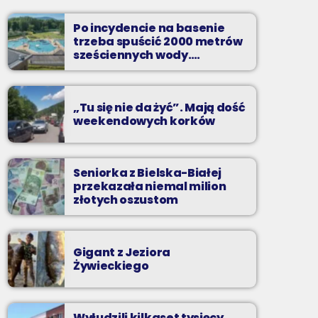
Wakacyjny Mix Przebojów w Radiu BIELSKO
to najgorętsze hity lata, muzyczne plażowe
Po incydencie na basenie
perełki, wspomnienia letnich przebojów,
trzeba spuścić 2000 metrów
nowości i premiery oraz Wasze pozdrowienia
sześciennych wody.
„Ogromne koszty i ogromna
z wakacji!
praca”
„Tu się nie da żyć”. Mają dość
weekendowych korków
Seniorka z Bielska-Białej
przekazała niemal milion
złotych oszustom
Gigant z Jeziora
Żywieckiego
Wyłudzili kilkaset tysięcy