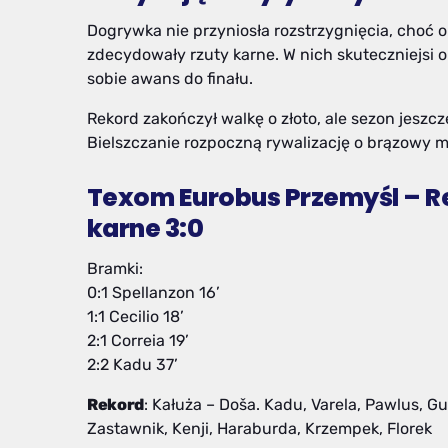
Dogrywka nie przyniosła rozstrzygnięcia, choć 
zdecydowały rzuty karne. W nich skuteczniejsi ok
sobie awans do finału.
Rekord zakończył walkę o złoto, ale sezon jeszc
Bielszczanie rozpoczną rywalizację o brązowy 
Texom Eurobus Przemyśl – Rek
karne 3:0
Bramki:
0:1 Spellanzon 16’
1:1 Cecilio 18’
2:1 Correia 19’
2:2 Kadu 37’
Rekord
: Kałuża – Doša. Kadu, Varela, Pawlus, G
Zastawnik, Kenji, Haraburda, Krzempek, Florek