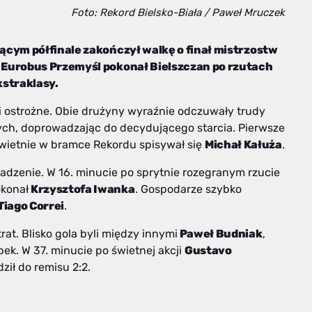
Foto: Rekord Bielsko-Biała / Paweł Mruczek
ącym półfinale zakończył walkę o finał mistrzostw
 Eurobus Przemyśl pokonał Bielszczan po rzutach
kstraklasy.
 ostrożne. Obie drużyny wyraźnie odczuwały trudy
ych, doprowadzając do decydującego starcia. Pierwsze
 świetnie w bramce Rekordu spisywał się
Michał Kałuża
.
adzenie. W 16. minucie po sprytnie rozegranym rzucie
okonał
Krzysztofa Iwanka
. Gospodarze szybko
Tiago Correi
.
rat. Blisko gola byli między innymi
Paweł Budniak
,
łupek. W 37. minucie po świetnej akcji
Gustavo
ił do remisu 2:2.