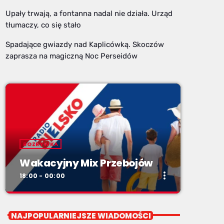
Upały trwają, a fontanna nadal nie działa. Urząd
tłumaczy, co się stało
Spadające gwiazdy nad Kaplicówką. Skoczów
zaprasza na magiczną Noc Perseidów
ROZRYWKA
Wakacyjny Mix Przebojów
more_vert
18:00 - 00:00
close
Wakacyjny Mix Przebojów
NAJPOPULARNIEJSZE WIADOMOŚCI