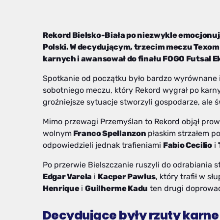
Rekord Bielsko-Biała po niezwykle emocjonuj
Polski. W decydującym, trzecim meczu Texom
karnych i awansował do finału FOGO Futsal E
Spotkanie od początku było bardzo wyrównane i
sobotniego meczu, który Rekord wygrał po karn
groźniejsze sytuacje stworzyli gospodarze, ale
Mimo przewagi Przemyślan to Rekord objął prow
wolnym
Franco Spellanzon
płaskim strzałem p
odpowiedzieli jednak trafieniami
Fabio Cecilio
i
Po przerwie Bielszczanie ruszyli do odrabiania st
Edgar Varela
i
Kacper Pawlus
, który trafił w s
Henrique
i
Guilherme Kadu
ten drugi doprowadz
Decydujące były rzuty karne