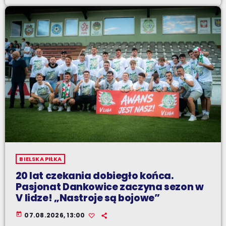
BIELSKA PIŁKA
20 lat czekania dobiegło końca.
Pasjonat Dankowice zaczyna sezon w
V lidze! „Nastroje są bojowe”
today
07.08.2026, 13:00