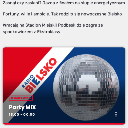
Zasnął czy zasłabł? Jazda z finałem na słupie energetycznym
Fortuny, wille i ambicje. Tak rodziło się nowoczesne Bielsko
Wracają na Stadion Miejski! Podbeskidzie zagra ze
spadkowiczem z Ekstraklasy
ROZRYWKA
Party MIX
more_vert
18:00 - 00:00