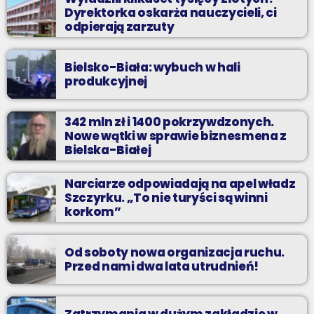
Dyrektorka oskarża nauczycieli, ci
odpierają zarzuty
Bielsko-Biała: wybuch w hali
produkcyjnej
342 mln zł i 1400 pokrzywdzonych.
Nowe wątki w sprawie biznesmena z
Bielska-Białej
Narciarze odpowiadają na apel władz
Szczyrku. „To nie turyści są winni
korkom”
Od soboty nowa organizacja ruchu.
Przed nami dwa lata utrudnień!