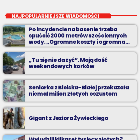
Party MIX
close
soboty od 18
NAJPOPULARNIEJSZE WIADOMOŚCI
Planujesz domową prywatkę? Chcesz rozgrzać się przed
Po incydencie na basenie trzeba
sobotnią imprezą? Masz ochotę pobawić się ze znajomymi przy
spuścić 2000 metrów sześciennych
najlepszych dyskotekowych przebojach?
wody. „Ogromne koszty i ogromna
praca”
„Tu się nie da żyć”. Mają dość
weekendowych korków
Seniorka z Bielska-Białej przekazała
niemal milion złotych oszustom
Gigant z Jeziora Żywieckiego
Wyłudzili kilkaset tysięcy złotych?