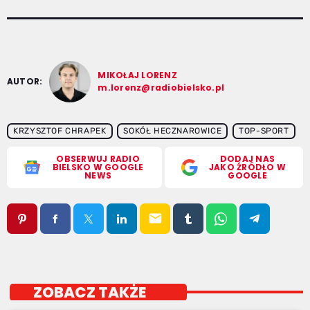
MIKOŁAJ LORENZ
AUTOR:
m.lorenz@radiobielsko.pl
KRZYSZTOF CHRAPEK
SOKÓŁ HECZNAROWICE
TOP-SPORT
OBSERWUJ RADIO
DODAJ NAS
BIELSKO W GOOGLE
JAKO ŹRÓDŁO W
NEWS
GOOGLE
email
ZOBACZ TAKŻE