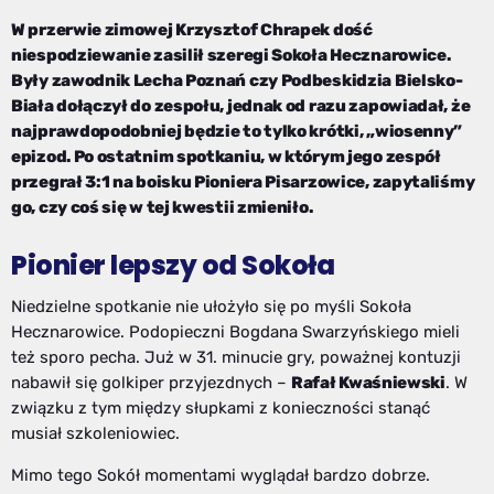
W przerwie zimowej Krzysztof Chrapek dość
niespodziewanie zasilił szeregi Sokoła Hecznarowice.
Były zawodnik Lecha Poznań czy Podbeskidzia Bielsko-
Biała dołączył do zespołu, jednak od razu zapowiadał, że
najprawdopodobniej będzie to tylko krótki, „wiosenny”
epizod. Po ostatnim spotkaniu, w którym jego zespół
przegrał 3:1 na boisku Pioniera Pisarzowice, zapytaliśmy
go, czy coś się w tej kwestii zmieniło.
Pionier lepszy od Sokoła
Niedzielne spotkanie nie ułożyło się po myśli Sokoła
Hecznarowice. Podopieczni Bogdana Swarzyńskiego mieli
też sporo pecha. Już w 31. minucie gry, poważnej kontuzji
nabawił się golkiper przyjezdnych –
Rafał Kwaśniewski
. W
związku z tym między słupkami z konieczności stanąć
musiał szkoleniowiec.
Mimo tego Sokół momentami wyglądał bardzo dobrze.