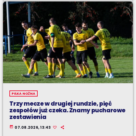
PIŁKA NOŻNA
Trzy mecze w drugiej rundzie, pięć
zespołów już czeka. Znamy pucharowe
zestawienia
today
07.08.2026, 13:43