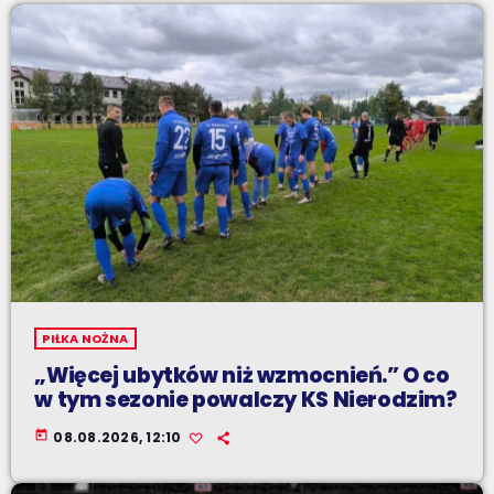
PIŁKA NOŻNA
„Więcej ubytków niż wzmocnień.” O co
w tym sezonie powalczy KS Nierodzim?
today
08.08.2026, 12:10