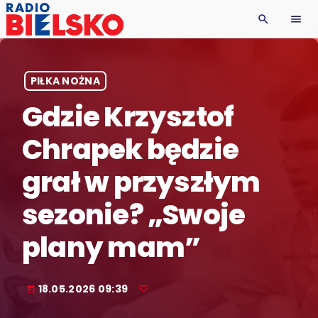
search
menu
PIŁKA NOŻNA
Gdzie Krzysztof
Chrapek będzie
grał w przyszłym
sezonie? „Swoje
plany mam”
18.05.2026 09:39
today