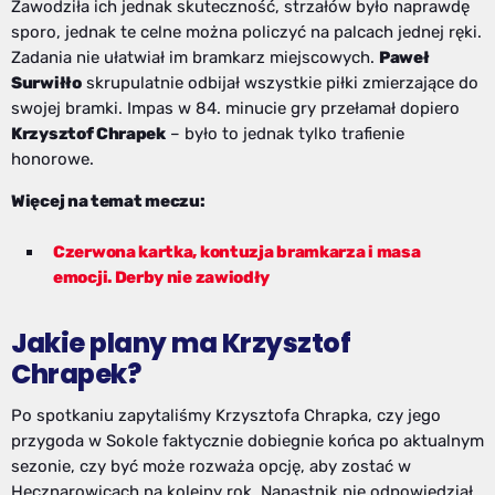
Zawodziła ich jednak skuteczność, strzałów było naprawdę
sporo, jednak te celne można policzyć na palcach jednej ręki.
Zadania nie ułatwiał im bramkarz miejscowych.
Paweł
Surwiłło
skrupulatnie odbijał wszystkie piłki zmierzające do
swojej bramki. Impas w 84. minucie gry przełamał dopiero
Krzysztof Chrapek
– było to jednak tylko trafienie
honorowe.
Więcej na temat meczu:
Czerwona kartka, kontuzja bramkarza i masa
emocji. Derby nie zawiodły
Jakie plany ma Krzysztof
Chrapek?
Po spotkaniu zapytaliśmy Krzysztofa Chrapka, czy jego
przygoda w Sokole faktycznie dobiegnie końca po aktualnym
sezonie, czy być może rozważa opcję, aby zostać w
Hecznarowicach na kolejny rok. Napastnik nie odpowiedział