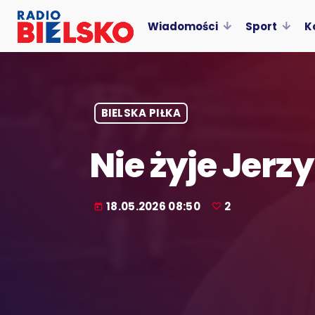
Wiadomości
Sport
K
BIELSKA PIŁKA
Nie żyje Jerz
18.05.2026 08:50
2
today