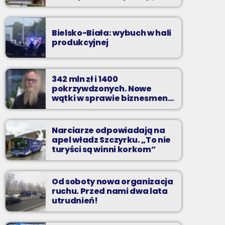
zarzuty
Bielsko-Biała: wybuch w hali
produkcyjnej
342 mln zł i 1400
pokrzywdzonych. Nowe
wątki w sprawie biznesmena
z Bielska-Białej
Narciarze odpowiadają na
apel władz Szczyrku. „To nie
turyści są winni korkom”
Od soboty nowa organizacja
ruchu. Przed nami dwa lata
utrudnień!