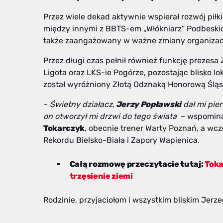
Przez wiele dekad aktywnie wspierał rozwój piłk
między innymi z BBTS-em „Włókniarz” Podbeskid
także zaangażowany w ważne zmiany organizacyj
Przez długi czas pełnił również funkcję prezesa
Ligota oraz LKS-ie Pogórze, pozostając blisko lok
został wyróżniony Złotą Odznaką Honorową Śląsk
–
Świetny działacz,
Jerzy Popławski
dał mi pie
on otworzył mi drzwi do tego świata
– wspomina
Tokarczyk
, obecnie trener Warty Poznań, a wc
Rekordu Bielsko-Biała i Zapory Wapienica.
Całą rozmowę przeczytacie tutaj:
Toka
trzęsienie ziemi
Rodzinie, przyjaciołom i wszystkim bliskim Jer