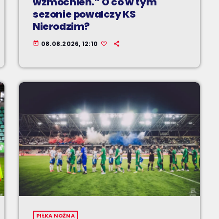
wzmocnień.” O co w tym
sezonie powalczy KS
Nierodzim?
08.08.2026, 12:10
today
PIŁKA NOŻNA