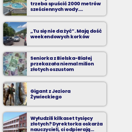
trzeba spuścić 2000 metrów
Zadzwoń do nas, wybierz jedną z dwóch
sześciennych wody.
„Ogromne koszty i ogromna
muzycznych propozycji i pozdrów bliskich na
praca”
żywo w Radiu BIELSKO.
„Tu się nie da żyć”. Mają dość
weekendowych korków
Seniorka z Bielska-Białej
przekazała niemal milion
złotych oszustom
Gigant z Jeziora
Żywieckiego
Wyłudzili kilkaset tysięcy
złotych? Dyrektorka oskarża
nauczycieli, ci odpierają