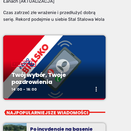
Łanach [AKTUALIZACJA]
Czas zatrzeć złe wrażenie i przedłużyć dobrą
serię. Rekord podejmie u siebie Stal Stalowa Wola
ROZRYWKA
Twój wybór, Twoje
pozdrowienia
more_vert
14:00 - 16:00
close
Twój wybór, Twoje
NAJPOPULARNIEJSZE WIADOMOŚCI
pozdrowienia
Niedziele od 14 do 16
Po incydencie na basenie