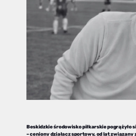
Beskidzkie środowisko piłkarskie pogrążyło si
– ceniony działacz sportowy, od lat związany 