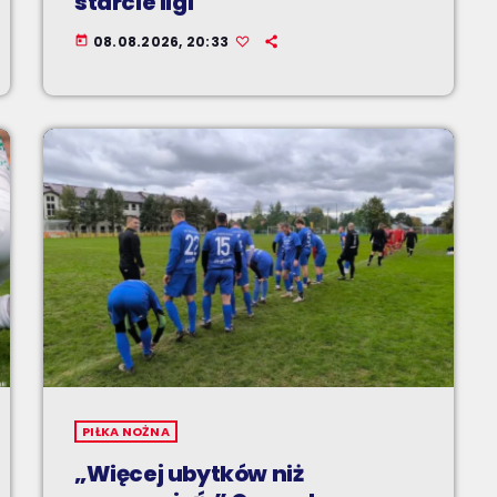
starcie ligi
08.08.2026, 20:33
today
PIŁKA NOŻNA
„Więcej ubytków niż