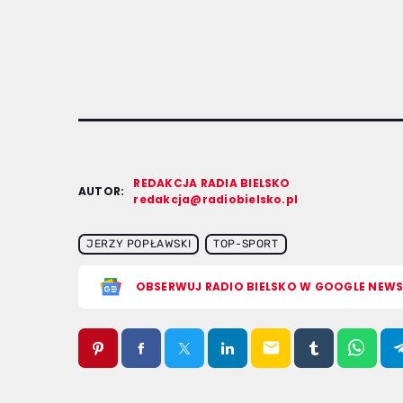
REDAKCJA RADIA BIELSKO
AUTOR:
redakcja@radiobielsko.pl
JERZY POPŁAWSKI
TOP-SPORT
OBSERWUJ RADIO BIELSKO W GOOGLE NEW
email