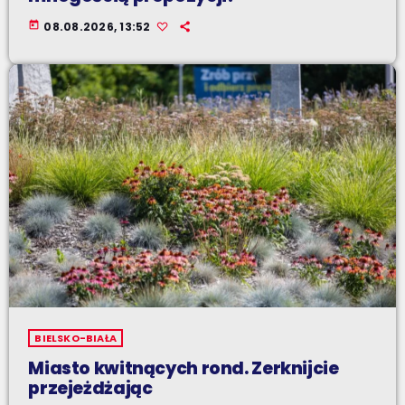
today
08.08.2026, 13:52
BIELSKO-BIAŁA
Miasto kwitnących rond. Zerknijcie
przejeżdżając