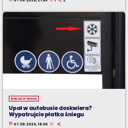
07.08.2026, 21:55
1
2
BIELSKO-BIAŁA
Upał w autobusie doskwiera?
Wypatrujcie płatka śniegu
today
07.08.2026, 18:05