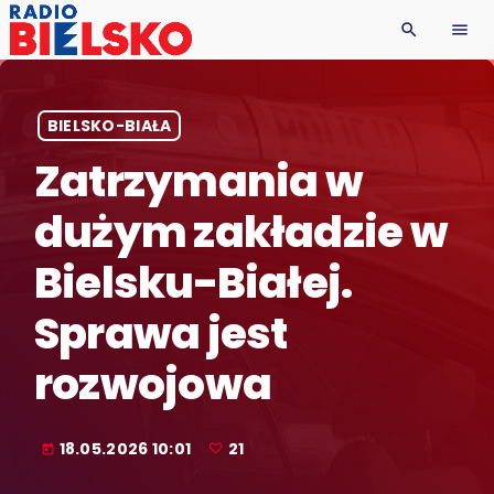
search
menu
BIELSKO-BIAŁA
Zatrzymania w
dużym zakładzie w
Bielsku-Białej.
Sprawa jest
rozwojowa
18.05.2026 10:01
21
today