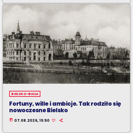
BIELSKO-BIAŁA
Fortuny, wille i ambicje. Tak rodziło się
nowoczesne Bielsko
today
07.08.2026, 15:50