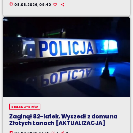
today
08.08.2026, 09:40
BIELSKO-BIAŁA
Zaginął 82-latek. Wyszedł z domu na
Złotych Łanach [AKTUALIZACJA]
today