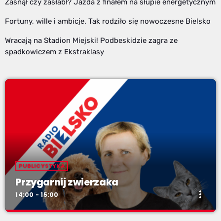
Zasnął czy zasłabł? Jazda z finałem na słupie energetycznym
Fortuny, wille i ambicje. Tak rodziło się nowoczesne Bielsko
Wracają na Stadion Miejski! Podbeskidzie zagra ze
spadkowiczem z Ekstraklasy
PUBLICYSTYKA
Przygarnij zwierzaka
more_vert
14:00 - 15:00