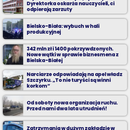
Dyrektorka oskarża nauczycieli, ci
odpierają zarzuty
Bielsko-Biała: wybuch w hali
produkcyjnej
342 mln zł i 1400 pokrzywdzonych.
Nowe wątki w sprawie biznesmena z
Bielska-Białej
Narciarze odpowiadają na apel władz
Szczyrku. „To nie turyści są winni
korkom”
Od soboty nowa organizacja ruchu.
Przed nami dwa lata utrudnień!
Zatrzymania w dużym zakładzie w