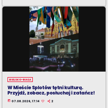
BIELSKO-BIAŁA
W Mieście Splotów tętni kulturą.
Przyjdź, zobacz, posłuchaj i zatańcz!
today
07.08.2026, 17:14
2