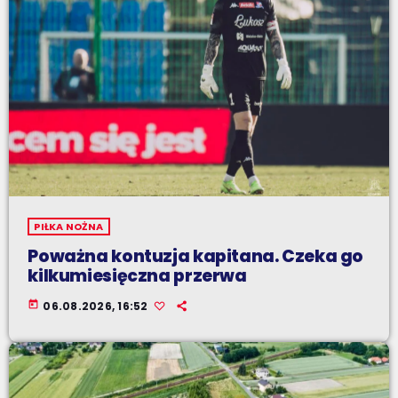
PIŁKA NOŻNA
Poważna kontuzja kapitana. Czeka go
kilkumiesięczna przerwa
today
06.08.2026, 16:52