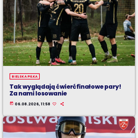
BIELSKA PIŁKA
Tak wyglądają ćwierćfinałowe pary!
Za nami losowanie
today
06.08.2026, 11:58