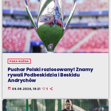
PIŁKA NOŻNA
Puchar Polski rozlosowany! Znamy
rywali Podbeskidzia i Beskidu
Andrychów
today
06.08.2026, 18:21
1