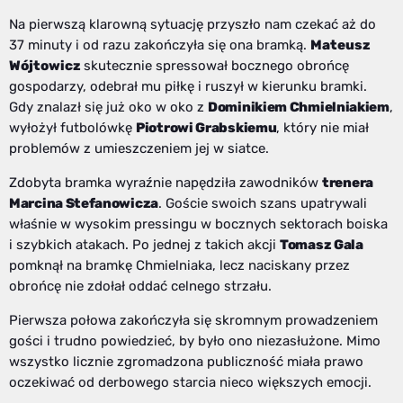
Na pierwszą klarowną sytuację przyszło nam czekać aż do
37 minuty i od razu zakończyła się ona bramką.
Mateusz
Wójtowicz
skutecznie spressował bocznego obrońcę
gospodarzy, odebrał mu piłkę i ruszył w kierunku bramki.
Gdy znalazł się już oko w oko z
Dominikiem Chmielniakiem
,
wyłożył futbolówkę
Piotrowi Grabskiemu
, który nie miał
problemów z umieszczeniem jej w siatce.
Zdobyta bramka wyraźnie napędziła zawodników
trenera
Marcina Stefanowicza
. Goście swoich szans upatrywali
właśnie w wysokim pressingu w bocznych sektorach boiska
i szybkich atakach. Po jednej z takich akcji
Tomasz Gala
pomknął na bramkę Chmielniaka, lecz naciskany przez
obrońcę nie zdołał oddać celnego strzału.
Pierwsza połowa zakończyła się skromnym prowadzeniem
gości i trudno powiedzieć, by było ono niezasłużone. Mimo
wszystko licznie zgromadzona publiczność miała prawo
oczekiwać od derbowego starcia nieco większych emocji.