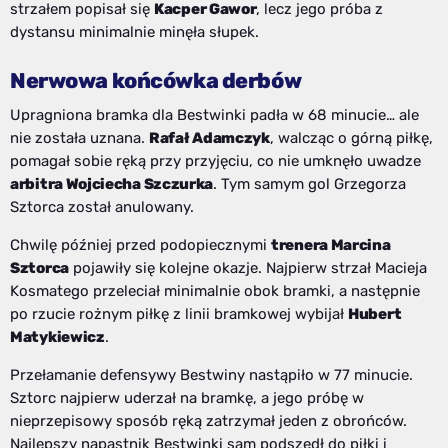
strzałem popisał się
Kacper Gawor
, lecz jego próba z
dystansu minimalnie minęła słupek.
Nerwowa końcówka derbów
Upragniona bramka dla Bestwinki padła w 68 minucie… ale
nie została uznana.
Rafał Adamczyk
, walcząc o górną piłkę,
pomagał sobie ręką przy przyjęciu, co nie umknęło uwadze
arbitra Wojciecha Szczurka
. Tym samym gol Grzegorza
Sztorca został anulowany.
Chwilę później przed podopiecznymi
trenera Marcina
Sztorca
pojawiły się kolejne okazje. Najpierw strzał Macieja
Kosmatego przeleciał minimalnie obok bramki, a następnie
po rzucie rożnym piłkę z linii bramkowej wybijał
Hubert
Matykiewicz
.
Przełamanie defensywy Bestwiny nastąpiło w 77 minucie.
Sztorc najpierw uderzał na bramkę, a jego próbę w
nieprzepisowy sposób ręką zatrzymał jeden z obrońców.
Najlepszy napastnik Bestwinki sam podszedł do piłki i