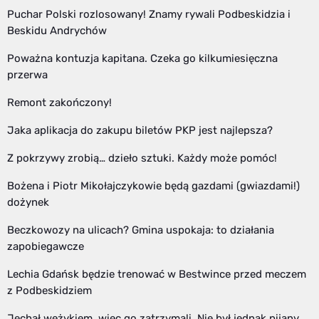
Puchar Polski rozlosowany! Znamy rywali Podbeskidzia i
Beskidu Andrychów
Poważna kontuzja kapitana. Czeka go kilkumiesięczna
przerwa
Remont zakończony!
Jaka aplikacja do zakupu biletów PKP jest najlepsza?
Z pokrzywy zrobią… dzieło sztuki. Każdy może pomóc!
Bożena i Piotr Mikołajczykowie będą gazdami (gwiazdami!)
dożynek
Beczkowozy na ulicach? Gmina uspokaja: to działania
zapobiegawcze
Lechia Gdańsk będzie trenować w Bestwince przed meczem
z Podbeskidziem
Jechał wężykiem, więc go zatrzymali. Nie był jednak pijany