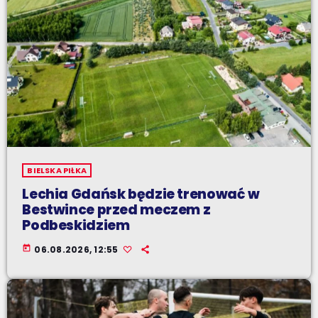
BIELSKA PIŁKA
Lechia Gdańsk będzie trenować w
Bestwince przed meczem z
Podbeskidziem
today
06.08.2026, 12:55