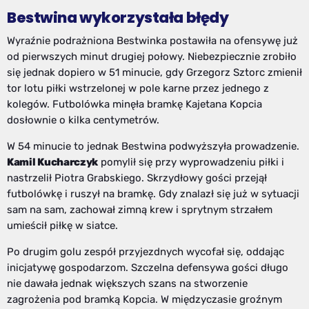
Bestwina wykorzystała błędy
Wyraźnie podrażniona Bestwinka postawiła na ofensywę już
od pierwszych minut drugiej połowy. Niebezpiecznie zrobiło
się jednak dopiero w 51 minucie, gdy Grzegorz Sztorc zmienił
tor lotu piłki wstrzelonej w pole karne przez jednego z
kolegów. Futbolówka minęła bramkę Kajetana Kopcia
dosłownie o kilka centymetrów.
W 54 minucie to jednak Bestwina podwyższyła prowadzenie.
Kamil Kucharczyk
pomylił się przy wyprowadzeniu piłki i
nastrzelił Piotra Grabskiego. Skrzydłowy gości przejął
futbolówkę i ruszył na bramkę. Gdy znalazł się już w sytuacji
sam na sam, zachował zimną krew i sprytnym strzałem
umieścił piłkę w siatce.
Po drugim golu zespół przyjezdnych wycofał się, oddając
inicjatywę gospodarzom. Szczelna defensywa gości długo
nie dawała jednak większych szans na stworzenie
zagrożenia pod bramką Kopcia. W międzyczasie groźnym