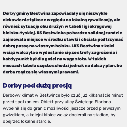
Derby gminy Bestwina zapowiadały się niezwykle
ciekawie nie tylko ze względu na lokalną rywalizację, ale
również sytuację obu drużyn w tabeli ligi okręgowej
bielsko-tyskiej. KS Bestwinka po bardzo solidnej rundzie
zajmowała miejsce w środku stawki i chciała podtrzymać
dobrą passę na własnym boisku. LKS Bestwina z kolei
wciąż walczyła o wydostanie się ze strefy zagrożenia i
każdy punkt był dla gości na wagę złota. W takich
meczach tabela często schodzi jednak na dalszy plan, bo
derby rządzą się własnymi prawami.
Derby pod dużą presją
Derbowy klimat w Bestwince było czuć już kilkanaście minut
przed spotkaniem. Obiekt przy ulicy Świętego Floriana
wypełnił się do granic możliwości jeszcze przed pierwszym
gwizdkiem, a kolejni kibice wciąż docierali na stadion, by
obejrzeć lokalne starcie.