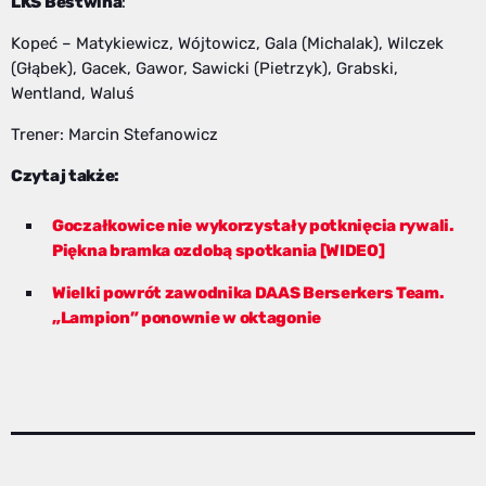
LKS Bestwina
:
Kopeć – Matykiewicz, Wójtowicz, Gala (Michalak), Wilczek
(Głąbek), Gacek, Gawor, Sawicki (Pietrzyk), Grabski,
Wentland, Waluś
Trener: Marcin Stefanowicz
Czytaj także:
Goczałkowice nie wykorzystały potknięcia rywali.
Piękna bramka ozdobą spotkania [WIDEO]
Wielki powrót zawodnika DAAS Berserkers Team.
„Lampion” ponownie w oktagonie