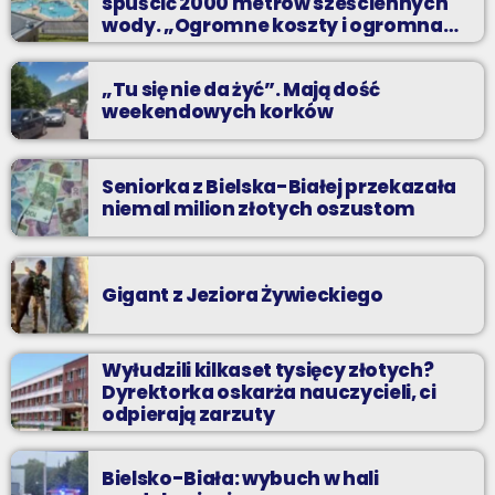
spuścić 2000 metrów sześciennych
wody. „Ogromne koszty i ogromna
praca”
„Tu się nie da żyć”. Mają dość
weekendowych korków
Seniorka z Bielska-Białej przekazała
niemal milion złotych oszustom
Gigant z Jeziora Żywieckiego
Wyłudzili kilkaset tysięcy złotych?
Dyrektorka oskarża nauczycieli, ci
odpierają zarzuty
Bielsko-Biała: wybuch w hali