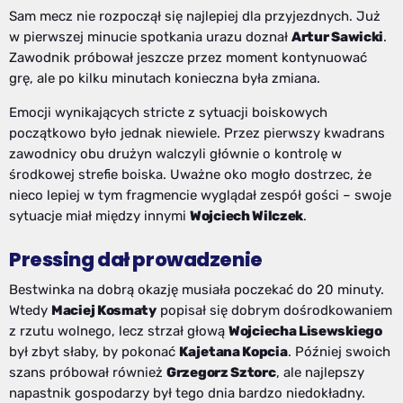
Sam mecz nie rozpoczął się najlepiej dla przyjezdnych. Już
w pierwszej minucie spotkania urazu doznał
Artur Sawicki
.
Zawodnik próbował jeszcze przez moment kontynuować
grę, ale po kilku minutach konieczna była zmiana.
Emocji wynikających stricte z sytuacji boiskowych
początkowo było jednak niewiele. Przez pierwszy kwadrans
zawodnicy obu drużyn walczyli głównie o kontrolę w
środkowej strefie boiska. Uważne oko mogło dostrzec, że
nieco lepiej w tym fragmencie wyglądał zespół gości – swoje
sytuacje miał między innymi
Wojciech Wilczek
.
Pressing dał prowadzenie
Bestwinka na dobrą okazję musiała poczekać do 20 minuty.
Wtedy
Maciej Kosmaty
popisał się dobrym dośrodkowaniem
z rzutu wolnego, lecz strzał głową
Wojciecha Lisewskiego
był zbyt słaby, by pokonać
Kajetana Kopcia
. Później swoich
szans próbował również
Grzegorz Sztorc
, ale najlepszy
napastnik gospodarzy był tego dnia bardzo niedokładny.