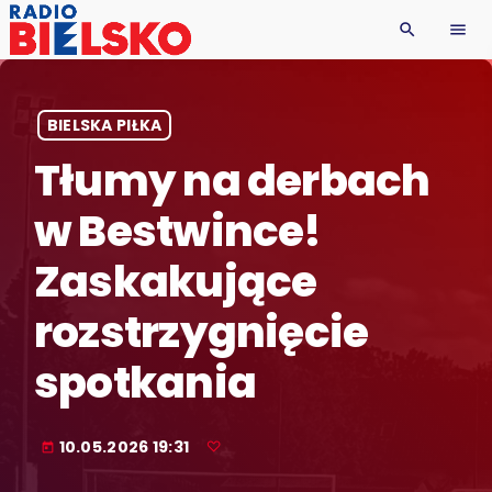
search
menu
BIELSKA PIŁKA
Tłumy na derbach
w Bestwince!
Zaskakujące
rozstrzygnięcie
spotkania
10.05.2026 19:31
today