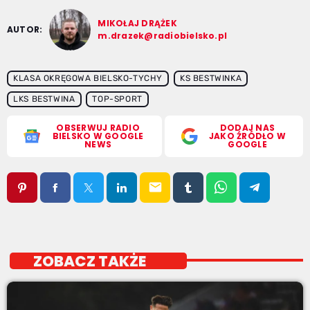
MIKOŁAJ DRĄŻEK
AUTOR:
m.drazek@radiobielsko.pl
KLASA OKRĘGOWA BIELSKO-TYCHY
KS BESTWINKA
LKS BESTWINA
TOP-SPORT
OBSERWUJ RADIO
DODAJ NAS
BIELSKO W GOOGLE
JAKO ŹRÓDŁO W
NEWS
GOOGLE
email
ZOBACZ TAKŻE