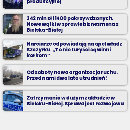
produkcyjnej
342 mln zł i 1400 pokrzywdzonych.
Nowe wątki w sprawie biznesmena z
Bielska-Białej
Narciarze odpowiadają na apel władz
Szczyrku. „To nie turyści są winni
korkom”
Od soboty nowa organizacja ruchu.
Przed nami dwa lata utrudnień!
Zatrzymania w dużym zakładzie w
Bielsku-Białej. Sprawa jest rozwojowa