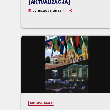
[AKTUALIZACJA]
07.08.2026, 21:55
today
BIELSKO-BIAŁA