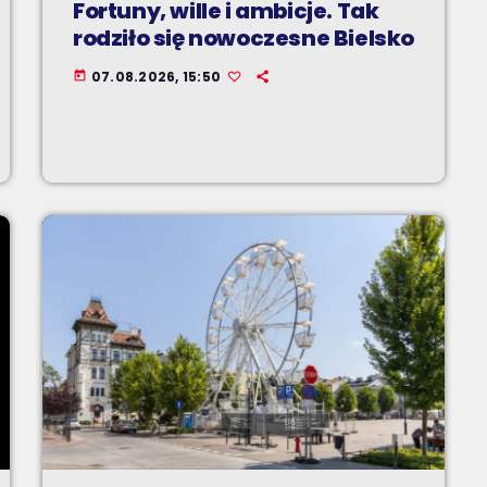
Fortuny, wille i ambicje. Tak
rodziło się nowoczesne Bielsko
07.08.2026, 15:50
today