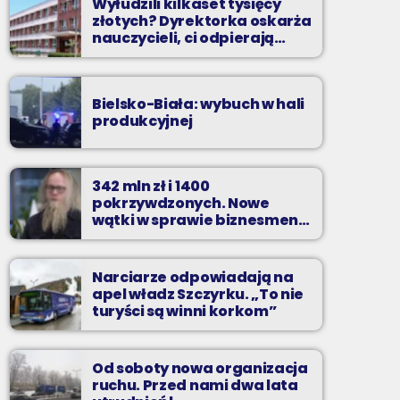
Wyłudzili kilkaset tysięcy
złotych? Dyrektorka oskarża
nauczycieli, ci odpierają
zarzuty
Bielsko-Biała: wybuch w hali
produkcyjnej
342 mln zł i 1400
pokrzywdzonych. Nowe
wątki w sprawie biznesmena
z Bielska-Białej
Narciarze odpowiadają na
apel władz Szczyrku. „To nie
turyści są winni korkom”
Od soboty nowa organizacja
ruchu. Przed nami dwa lata