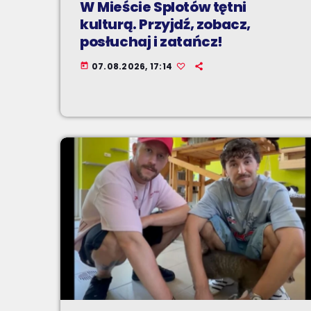
W Mieście Splotów tętni
kulturą. Przyjdź, zobacz,
posłuchaj i zatańcz!
07.08.2026, 17:14
today