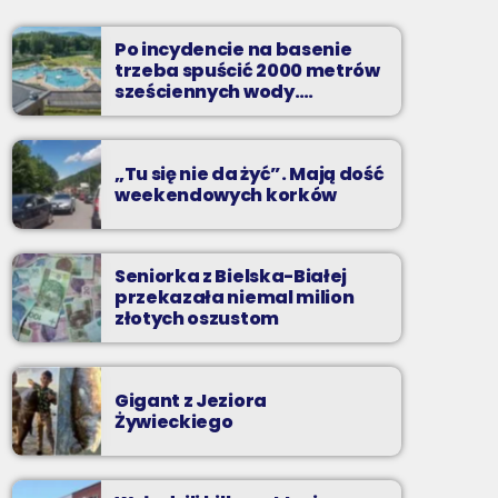
Soboty od 13 do 14
Po incydencie na basenie
Z Kina Wzięte to audycja w której film
trzeba spuścić 2000 metrów
występuje roli głównej.
sześciennych wody.
„Ogromne koszty i ogromna
praca”
„Tu się nie da żyć”. Mają dość
weekendowych korków
Seniorka z Bielska-Białej
przekazała niemal milion
złotych oszustom
Gigant z Jeziora
Żywieckiego