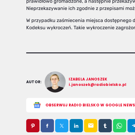
prawidłowo gromadzone, a następnie przekazyw
Nieprzekazywanie ich zgodnie z przepisami mo
W przypadku zaśmiecenia miejsca dostępnego do
Kodeksu wykroczeń. Takie wykroczenie zagrożon
IZABELA JANOSZEK
AUTOR:
i.janoszek@radiobielsko.pl
OBSERWUJ RADIO BIELSKO W GOOGLE NEW
email