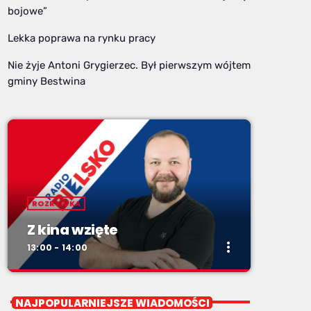
bojowe”
Lekka poprawa na rynku pracy
Nie żyje Antoni Grygierzec. Był pierwszym wójtem
gminy Bestwina
ROZRYWKA
Z kina wzięte
more_vert
13:00 - 14:00
close
Z kina wzięte
NAJPOPULARNIEJSZE WIADOMOŚCI