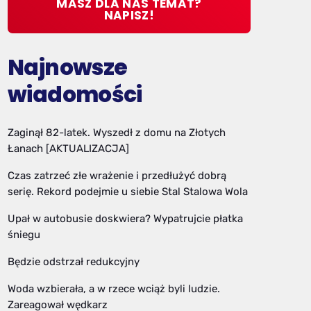
MASZ DLA NAS TEMAT?
NAPISZ!
Najnowsze
wiadomości
Zaginął 82-latek. Wyszedł z domu na Złotych
Łanach [AKTUALIZACJA]
Czas zatrzeć złe wrażenie i przedłużyć dobrą
serię. Rekord podejmie u siebie Stal Stalowa Wola
Upał w autobusie doskwiera? Wypatrujcie płatka
śniegu
Będzie odstrzał redukcyjny
Woda wzbierała, a w rzece wciąż byli ludzie.
Zareagował wędkarz