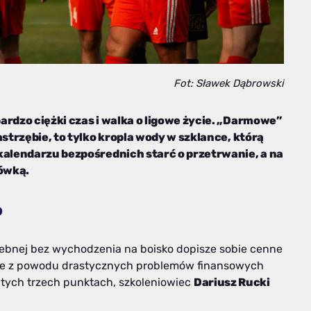
Fot: Sławek Dąbrowski
ardzo ciężki czas i walka o ligowe życie. „Darmowe”
astrzębie, to tylko kropla wody w szklance, którą
kalendarzu bezpośrednich starć o przetrwanie, a na
łówką.
?
stebnej bez wychodzenia na boisko dopisze sobie cenne
tóre z powodu drastycznych problemów finansowych
o tych trzech punktach, szkoleniowiec
Dariusz Rucki