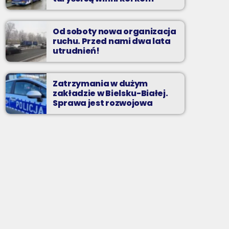
Od soboty nowa organizacja
ruchu. Przed nami dwa lata
utrudnień!
Zatrzymania w dużym
zakładzie w Bielsku-Białej.
Sprawa jest rozwojowa