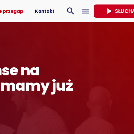
play_arrow
search
menu
SŁUCH
e przegap
Kontakt
nse na
e mamy już