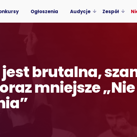
onkursy
Ogłoszenia
Audycje
Zespół
Ni
est brutalna, sza
oraz mniejsze „Ni
nia”