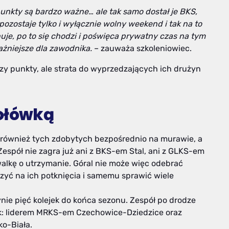
y punkty są bardzo ważne… ale tak samo dostał je BKS,
zostaje tylko i wyłącznie wolny weekend i tak na to
nuje, po to się chodzi i poświęca prywatny czas na tym
żniejsze dla zawodnika.
– zauważa szkoleniowiec.
trzy punkty, ale strata do wyprzedzających ich drużyn
zołówką
… również tych zdobytych bezpośrednio na murawie, a
Zespół nie zagra już ani z BKS-em Stal, ani z GLKS-em
alkę o utrzymanie. Góral nie może więc odebrać
yć na ich potknięcia i samemu sprawić wiele
ynie pięć kolejek do końca sezonu. Zespół po drodze
ek: liderem MRKS-em Czechowice-Dziedzice oraz
ko-Biała.