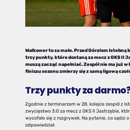
Walkower to za mało. Przed Góralem Istebną b
trzy punkty, które dostaną za mecz z GKS II J
muszą zacząć napełniać. Zespół nie ma już w 
finiszu sezonu zmierzy się z samą ligową czo
Trzy punkty za darmo
Zgodnie z terminarzem w 28. kolejce zespół z I
zwycięstwo 3:0 za mecz z GKS II Jastrzębie, k
wycofało się z rozgrywek. Na pytanie, co sądzi 
odpowiedział: