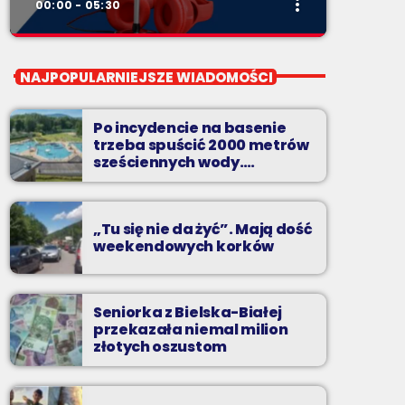
more_vert
00:00 - 05:30
close
Noc z Radiem BIELSKO
NAJPOPULARNIEJSZE WIADOMOŚCI
Nocą, kiedy wszyscy śpią - my gramy dalej. I
to właśnie nocą można "upolować" na naszej
Po incydencie na basenie
antenie prawdziwe muzyczne perełki.
trzeba spuścić 2000 metrów
sześciennych wody.
„Ogromne koszty i ogromna
praca”
„Tu się nie da żyć”. Mają dość
weekendowych korków
Seniorka z Bielska-Białej
przekazała niemal milion
złotych oszustom