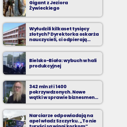
Gigant z Jeziora
Żywieckiego
Wyłudzili kilkaset tysięcy
złotych? Dyrektorka oskarża
nauczycieli, ci odpierają
zarzuty
Bielsko-Biała: wybuch w hali
produkcyjnej
342 mln zł i 1400
pokrzywdzonych. Nowe
wątki w sprawie biznesmena
z Bielska-Białej
Narciarze odpowiadają na
apel władz Szczyrku. „To nie
turyści są winni korkom”