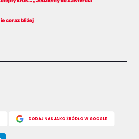
 kolejny krok… „Jedziemy do Zawiercia
e coraz bliżej
S
DODAJ NAS JAKO ŹRÓDŁO W GOOGLE