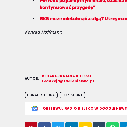
Pół roku po pamiętnym finale, czas na
kontynuować przygodę”
BKS może odetchnąć z ulgą? Utrzymani
Konrad Hoffmann
REDAKCJA RADIA BIELSKO
AUTOR:
redakcja@radiobielsko.pl
GÓRAL ISTEBNA
TOP-SPORT
OBSERWUJ RADIO BIELSKO W GOOGLE NEW