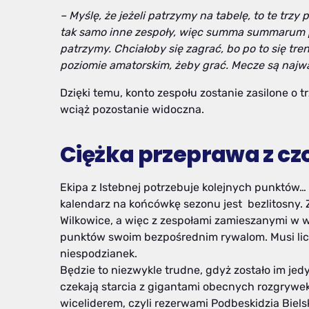
– Myślę, że jeżeli patrzymy na tabelę, to te trz
tak samo inne zespoły, więc summa summarum po
patrzymy. Chciałoby się zagrać, bo po to się tre
poziomie amatorskim, żeby grać. Mecze są najwa
Dzięki temu, konto zespołu zostanie zasilone o 
wciąż pozostanie widoczna.
Ciężka przeprawa z c
Ekipa z Istebnej potrzebuje kolejnych punktów
kalendarz na końcówkę sezonu jest bezlitosny. 
Wilkowice, a więc z zespołami zamieszanymi w w
punktów swoim bezpośrednim rywalom. Musi licz
niespodzianek.
Będzie to niezwykle trudne, gdyż zostało im jed
czekają starcia z gigantami obecnych rozgryw
wiceliderem, czyli rezerwami Podbeskidzia Biels