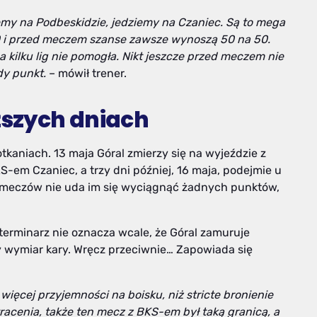
emy na Podbeskidzie, jedziemy na Czaniec. Są to mega
0:0 i przed meczem szanse zawsze wynoszą 50 na 50.
ca kilku lig nie pomogła. Nikt jeszcze przed meczem nie
dy punkt.
– mówił trener.
ższych dniach
kaniach. 13 maja Góral zmierzy się na wyjeździe z
S-em Czaniec, a trzy dni później, 16 maja, podejmie u
ch meczów nie uda im się wyciągnąć żadnych punktów,
terminarz nie oznacza wcale, że Góral zamuruje
zy wymiar kary. Wręcz przeciwnie… Zapowiada się
 więcej przyjemności na boisku, niż stricte bronienie
stracenia, także ten mecz z BKS-em był taką granicą, a