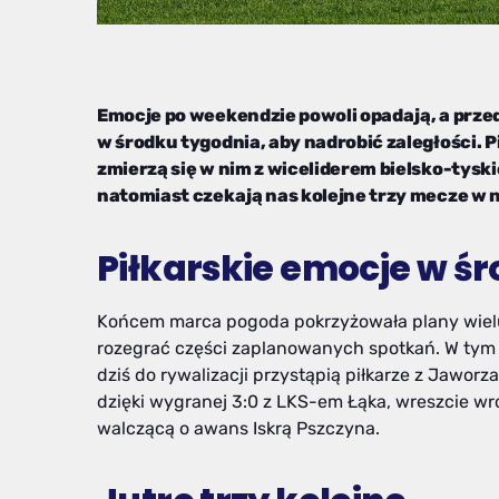
Emocje po weekendzie powoli opadają, a prze
w środku tygodnia, aby nadrobić zaległości. P
zmierzą się w nim z wiceliderem bielsko-tyski
natomiast czekają nas kolejne trzy mecze w 
Piłkarskie emocje w ś
Końcem marca pogoda pokrzyżowała plany wielu
rozegrać części zaplanowanych spotkań. W tym 
dziś do rywalizacji przystąpią piłkarze z Jawor
dzięki wygranej 3:0 z LKS-em Łąka, wreszcie wróc
walczącą o awans Iskrą Pszczyna.