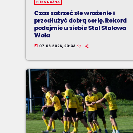
PIŁKA NOŻNA
Czas zatrzeć złe wrażenie i
przedłużyć dobrą serię. Rekord
podejmie u siebie Stal Stalowa
Wola
07.08.2026, 20:33
today