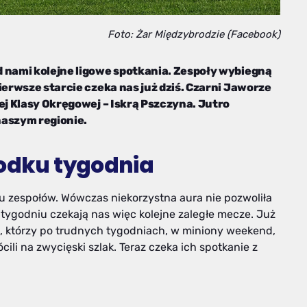
Foto: Żar Międzybrodzie (Facebook)
d nami kolejne ligowe spotkania. Zespoły wybiegną
ierwsze starcie czeka nas już dziś. Czarni Jaworze
ej Klasy Okręgowej – Iskrą Pszczyna. Jutro
naszym regionie.
rodku tygodnia
 zespołów. Wówczas niekorzystna aura nie pozwoliła
tygodniu czekają nas więc kolejne zaległe mecze. Już
za, którzy po trudnych tygodniach, w miniony weekend,
ili na zwycięski szlak. Teraz czeka ich spotkanie z