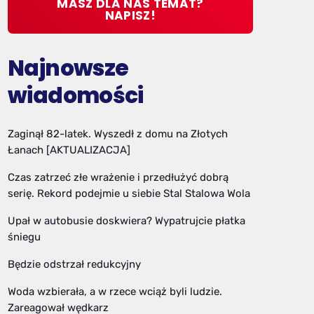
MASZ DLA NAS TEMAT?
NAPISZ!
Najnowsze
wiadomości
Zaginął 82-latek. Wyszedł z domu na Złotych
Łanach [AKTUALIZACJA]
Czas zatrzeć złe wrażenie i przedłużyć dobrą
serię. Rekord podejmie u siebie Stal Stalowa Wola
Upał w autobusie doskwiera? Wypatrujcie płatka
śniegu
Będzie odstrzał redukcyjny
Woda wzbierała, a w rzece wciąż byli ludzie.
Zareagował wędkarz