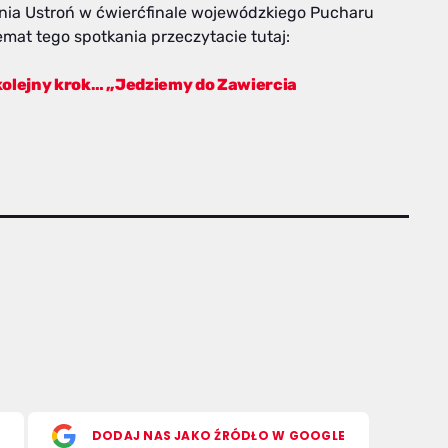
nia Ustroń w ćwierćfinale wojewódzkiego Pucharu
temat tego spotkania przeczytacie tutaj:
 kolejny krok… „Jedziemy do Zawiercia
S
DODAJ NAS JAKO ŹRÓDŁO W GOOGLE