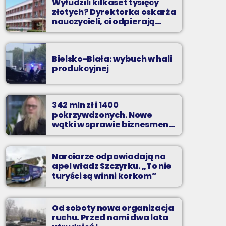
Wyłudzili kilkaset tysięcy
złotych? Dyrektorka oskarża
nauczycieli, ci odpierają
zarzuty
Bielsko-Biała: wybuch w hali
produkcyjnej
342 mln zł i 1400
pokrzywdzonych. Nowe
wątki w sprawie biznesmena
z Bielska-Białej
Narciarze odpowiadają na
apel władz Szczyrku. „To nie
turyści są winni korkom”
Od soboty nowa organizacja
ruchu. Przed nami dwa lata