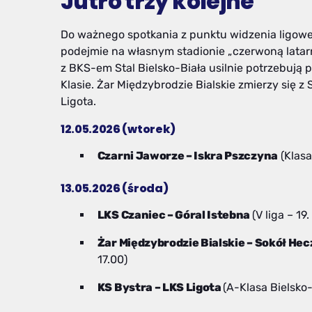
Jutro trzy kolejne
Do ważnego spotkania z punktu widzenia ligowej
podejmie na własnym stadionie „czerwoną latarnię
z BKS-em Stal Bielsko-Biała usilnie potrzebują p
Klasie. Żar Międzybrodzie Bialskie zmierzy się 
Ligota.
12.05.2026 (wtorek)
Czarni Jaworze – Iskra Pszczyna
(Klasa
13.05.2026 (środa)
LKS Czaniec – Góral Istebna
(V liga – 19.
Żar Międzybrodzie Bialskie – Sokół He
17.00)
KS Bystra – LKS Ligota
(A-Klasa Bielsko-B