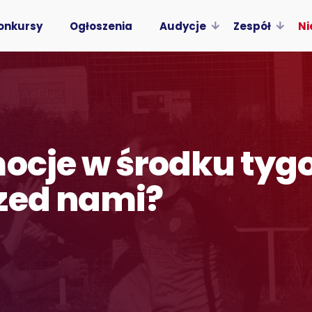
onkursy
Ogłoszenia
Audycje
Zespół
Ni
mocje w środku tygo
zed nami?