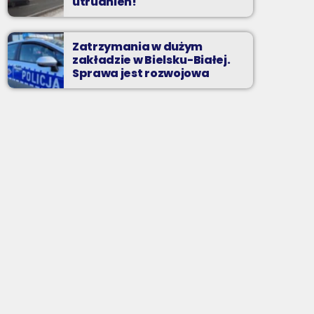
utrudnień!
Zatrzymania w dużym
zakładzie w Bielsku-Białej.
Sprawa jest rozwojowa