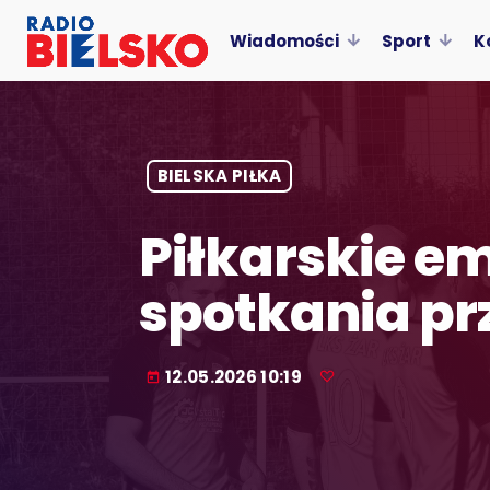
Wiadomości
Sport
K
BIELSKA PIŁKA
Piłkarskie e
spotkania pr
12.05.2026 10:19
today