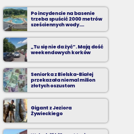
Soboty od 13 do 14
Po incydencie na basenie
Z Kina Wzięte to audycja w której film
trzeba spuścić 2000 metrów
występuje roli głównej.
sześciennych wody.
„Ogromne koszty i ogromna
praca”
„Tu się nie da żyć”. Mają dość
weekendowych korków
Seniorka z Bielska-Białej
przekazała niemal milion
złotych oszustom
Gigant z Jeziora
Żywieckiego