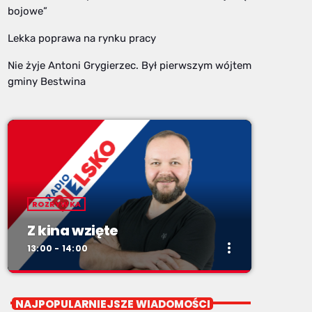
bojowe”
Lekka poprawa na rynku pracy
Nie żyje Antoni Grygierzec. Był pierwszym wójtem
gminy Bestwina
ROZRYWKA
Z kina wzięte
more_vert
13:00 - 14:00
close
Z kina wzięte
NAJPOPULARNIEJSZE WIADOMOŚCI