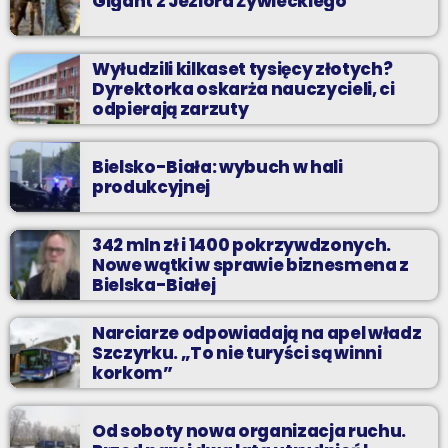
Gigant z Jeziora Żywieckiego
Wyłudzili kilkaset tysięcy złotych?
Dyrektorka oskarża nauczycieli, ci
odpierają zarzuty
Bielsko-Biała: wybuch w hali
produkcyjnej
342 mln zł i 1400 pokrzywdzonych.
Nowe wątki w sprawie biznesmena z
Bielska-Białej
Narciarze odpowiadają na apel władz
Szczyrku. „To nie turyści są winni
korkom”
Od soboty nowa organizacja ruchu.