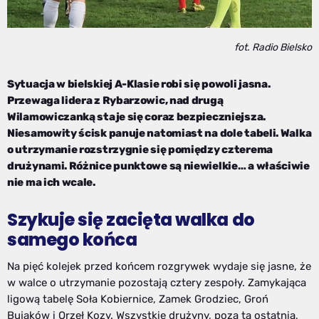
fot. Radio Bielsko
Sytuacja w bielskiej A-Klasie robi się powoli jasna.
Przewaga lidera z Rybarzowic, nad drugą
Wilamowiczanką staje się coraz bezpieczniejsza.
Niesamowity ścisk panuje natomiast na dole tabeli. Walka
o utrzymanie rozstrzygnie się pomiędzy czterema
drużynami. Różnice punktowe są niewielkie… a właściwie
nie ma ich wcale.
Szykuje się zacięta walka do
samego końca
Na pięć kolejek przed końcem rozgrywek wydaje się jasne, że
w walce o utrzymanie pozostają cztery zespoły. Zamykająca
ligową tabelę Soła Kobiernice, Zamek Grodziec, Groń
Bujaków i Orzeł Kozy. Wszystkie drużyny, poza tą ostatnią,