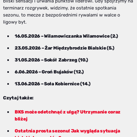
bliski sensacji i urwania punktów liderowi. Gdy spojrzymy na
terminarz rozgrywek, widzimy, że ostatnie spotkania
sezonu, to mecze z bezpośrednimi rywalami w walce o
ligowy byt.
16.05.2026 – Wilamowiczanka Wilamowice (2.)
23.05.2026 – Żar Międzybrodzie Bialskie (5.)
31.05.2026 – Sokół Zabrzeg (10.)
6.06.2026 – Groń Bujaków (12.)
13.06.2026 – Soła Kobiernice (14.)
Czytaj także:
BKS może odetchnąć z ulgą? Utrzymanie coraz
bliżej
Ostatnia prosta sezonu! Jak wygląda sytuacja