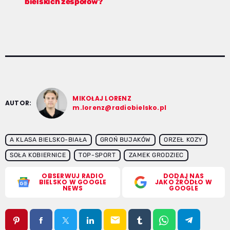
bielskich zespołów?
MIKOŁAJ LORENZ
AUTOR:
m.lorenz@radiobielsko.pl
A KLASA BIELSKO-BIAŁA
GROŃ BUJAKÓW
ORZEŁ KOZY
SOŁA KOBIERNICE
TOP-SPORT
ZAMEK GRODZIEC
OBSERWUJ RADIO
DODAJ NAS
BIELSKO W GOOGLE
JAKO ŹRÓDŁO W
NEWS
GOOGLE
email