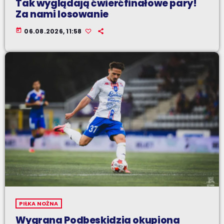
Tak wyglądają ćwierćfinałowe pary!
Za nami losowanie
today
06.08.2026, 11:58
PIŁKA NOŻNA
Wygrana Podbeskidzia okupiona