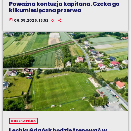
Poważna kontuzja kapitana. Czeka go
kilkumiesięczna przerwa
today
06.08.2026, 16:52
BIELSKA PIŁKA
Lechia Gdańsk będzie trenować w