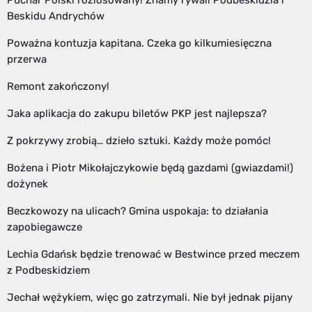
Puchar Polski rozlosowany! Znamy rywali Podbeskidzia i
Beskidu Andrychów
Poważna kontuzja kapitana. Czeka go kilkumiesięczna
przerwa
Remont zakończony!
Jaka aplikacja do zakupu biletów PKP jest najlepsza?
Z pokrzywy zrobią… dzieło sztuki. Każdy może pomóc!
Bożena i Piotr Mikołajczykowie będą gazdami (gwiazdami!)
dożynek
Beczkowozy na ulicach? Gmina uspokaja: to działania
zapobiegawcze
Lechia Gdańsk będzie trenować w Bestwince przed meczem
z Podbeskidziem
Jechał wężykiem, więc go zatrzymali. Nie był jednak pijany