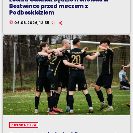
Bestwince przed meczem z
Podbeskidziem
today
06.08.2026, 12:55
BIELSKA PIŁKA