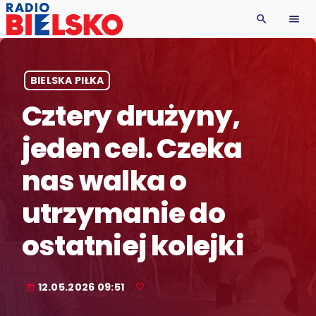
search
menu
BIELSKA PIŁKA
Cztery drużyny,
jeden cel. Czeka
nas walka o
utrzymanie do
ostatniej kolejki
12.05.2026 09:51
today