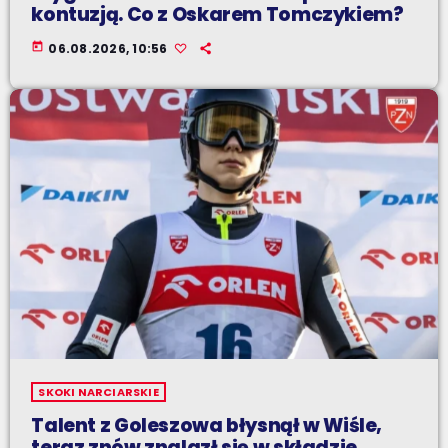
kontuzją. Co z Oskarem Tomczykiem?
today
06.08.2026, 10:56
SKOKI NARCIARSKIE
Talent z Goleszowa błysnął w Wiśle,
teraz znów znalazł się w składzie