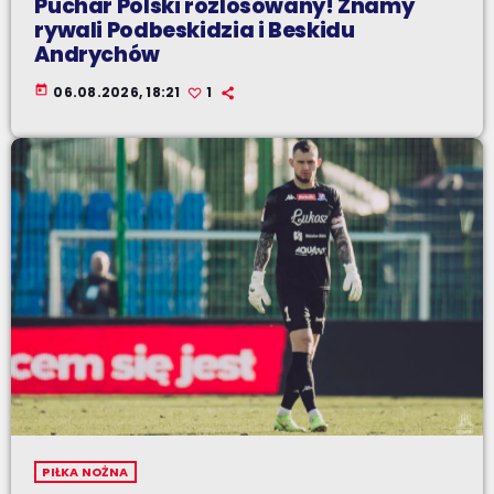
Puchar Polski rozlosowany! Znamy
rywali Podbeskidzia i Beskidu
Andrychów
today
06.08.2026, 18:21
1
PIŁKA NOŻNA