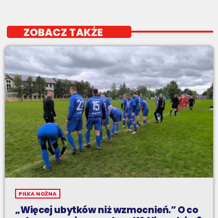
ZOBACZ TAKŻE
PIŁKA NOŻNA
„Więcej ubytków niż wzmocnień.” O co