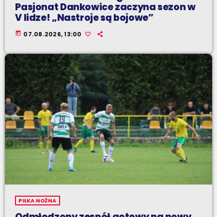
Pasjonat Dankowice zaczyna sezon w
V lidze! „Nastroje są bojowe”
today
07.08.2026, 13:00
PIŁKA NOŻNA
Odmłodzony zespół gotowy na nowy