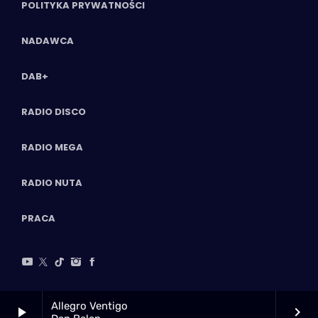
POLITYKA PRYWATNOŚCI
NADAWCA
DAB+
RADIO DISCO
RADIO MEGA
RADIO NUTA
PRACA
Allegro Ventigo
play_arrow
keyboard_arrow_right