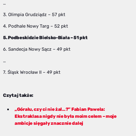
…
3. Olimpia Grudziądz – 57 pkt
4. Podhale Nowy Targ – 52 pkt
5. Podbeskidzie Bielsko-Biała – 51 pkt
6. Sandecja Nowy Sącz – 49 pkt
…
7. Śląsk Wrocław II – 49 pkt
Czytaj także:
„Góralu, czy ci nie żal…?” Fabian Pawela:
Ekstraklasa nigdy nie była moim celem – moje
ambicje sięgały znacznie dalej