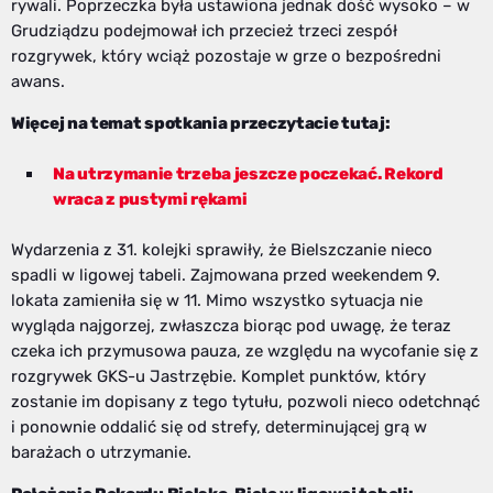
rywali. Poprzeczka była ustawiona jednak dość wysoko – w
Grudziądzu podejmował ich przecież trzeci zespół
rozgrywek, który wciąż pozostaje w grze o bezpośredni
awans.
Więcej na temat spotkania przeczytacie tutaj:
Na utrzymanie trzeba jeszcze poczekać. Rekord
wraca z pustymi rękami
Wydarzenia z 31. kolejki sprawiły, że Bielszczanie nieco
spadli w ligowej tabeli. Zajmowana przed weekendem 9.
lokata zamieniła się w 11. Mimo wszystko sytuacja nie
wygląda najgorzej, zwłaszcza biorąc pod uwagę, że teraz
czeka ich przymusowa pauza, ze względu na wycofanie się z
rozgrywek GKS-u Jastrzębie. Komplet punktów, który
zostanie im dopisany z tego tytułu, pozwoli nieco odetchnąć
i ponownie oddalić się od strefy, determinującej grą w
barażach o utrzymanie.