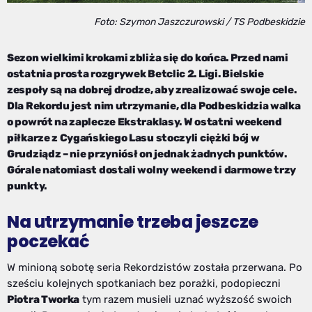
Foto: Szymon Jaszczurowski / TS Podbeskidzie
Sezon wielkimi krokami zbliża się do końca. Przed nami
ostatnia prosta rozgrywek Betclic 2. Ligi. Bielskie
zespoły są na dobrej drodze, aby zrealizować swoje cele.
Dla Rekordu jest nim utrzymanie, dla Podbeskidzia walka
o powrót na zaplecze Ekstraklasy. W ostatni weekend
piłkarze z Cygańskiego Lasu stoczyli ciężki bój w
Grudziądz – nie przyniósł on jednak żadnych punktów.
Górale natomiast dostali wolny weekend i darmowe trzy
punkty.
Na utrzymanie trzeba jeszcze
poczekać
W minioną sobotę seria Rekordzistów została przerwana. Po
sześciu kolejnych spotkaniach bez porażki, podopieczni
Piotra Tworka
tym razem musieli uznać wyższość swoich