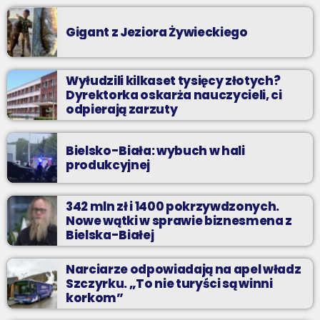
Gigant z Jeziora Żywieckiego
Wyłudzili kilkaset tysięcy złotych?
Dyrektorka oskarża nauczycieli, ci
odpierają zarzuty
Bielsko-Biała: wybuch w hali
produkcyjnej
342 mln zł i 1400 pokrzywdzonych.
Nowe wątki w sprawie biznesmena z
Bielska-Białej
Narciarze odpowiadają na apel władz
Szczyrku. „To nie turyści są winni
korkom”