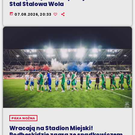
Stal Stalowa Wola
today
07.08.2026, 20:33
PIŁKA NOŻNA
Wracają na Stadion Miejski!
Podbeskidzie zagra ze spadkowiczem