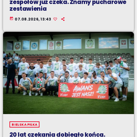
zespołów już czeka. Znamy pucharowe
zestawienia
today
07.08.2026, 13:43
BIELSKA PIŁKA
20 lat czekania dobiegło końca.