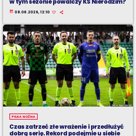
w tym sezonie powalczy KS Nierodzim?
today
08.08.2026, 12:10
PIŁKA NOŻNA
Czas zatrzeć złe wrażenie i przedłużyć
dobrą serię. Rekord podejmie u siebie