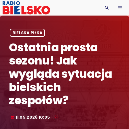
search
menu
BIELSKA PIŁKA
Ostatnia prosta
sezonu! Jak
wygląda sytuacja
bielskich
zespołów?
11.05.2026 10:05
today