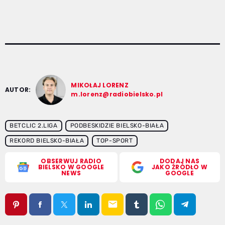
MIKOŁAJ LORENZ
AUTOR:
m.lorenz@radiobielsko.pl
BETCLIC 2.LIGA
PODBESKIDZIE BIELSKO-BIAŁA
REKORD BIELSKO-BIAŁA
TOP-SPORT
OBSERWUJ RADIO
DODAJ NAS
BIELSKO W GOOGLE
JAKO ŹRÓDŁO W
NEWS
GOOGLE
email