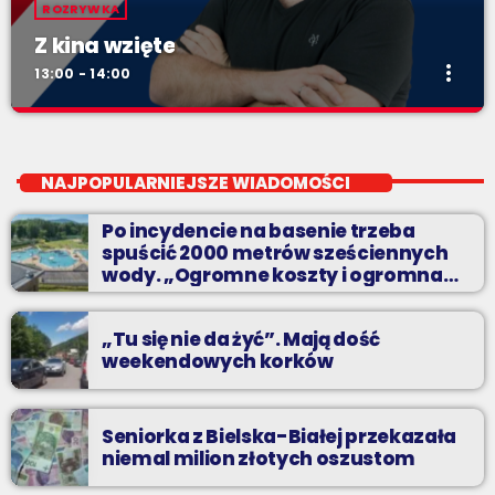
ROZRYWKA
Z kina wzięte
more_vert
13:00 - 14:00
Z kina wzięte
close
Soboty od 13 do 14
NAJPOPULARNIEJSZE WIADOMOŚCI
Z Kina Wzięte to audycja w której film występuje roli głównej.
Po incydencie na basenie trzeba
spuścić 2000 metrów sześciennych
wody. „Ogromne koszty i ogromna
praca”
„Tu się nie da żyć”. Mają dość
weekendowych korków
Seniorka z Bielska-Białej przekazała
niemal milion złotych oszustom