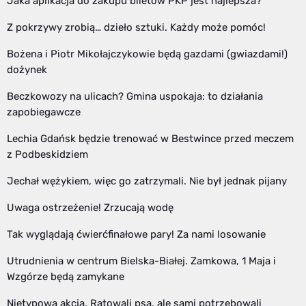
Jaka aplikacja do zakupu biletów PKP jest najlepsza?
Z pokrzywy zrobią… dzieło sztuki. Każdy może pomóc!
Bożena i Piotr Mikołajczykowie będą gazdami (gwiazdami!)
dożynek
Beczkowozy na ulicach? Gmina uspokaja: to działania
zapobiegawcze
Lechia Gdańsk będzie trenować w Bestwince przed meczem
z Podbeskidziem
Jechał wężykiem, więc go zatrzymali. Nie był jednak pijany
Uwaga ostrzeżenie! Zrzucają wodę
Tak wyglądają ćwierćfinałowe pary! Za nami losowanie
Utrudnienia w centrum Bielska-Białej. Zamkowa, 1 Maja i
Wzgórze będą zamykane
Nietypowa akcja. Ratowali psa, ale sami potrzebowali