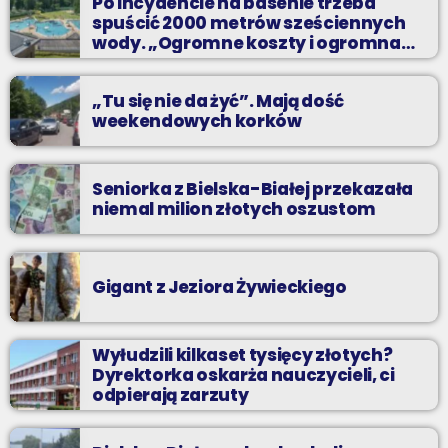
Po incydencie na basenie trzeba
spuścić 2000 metrów sześciennych
wody. „Ogromne koszty i ogromna
praca”
„Tu się nie da żyć”. Mają dość
weekendowych korków
Seniorka z Bielska-Białej przekazała
niemal milion złotych oszustom
Gigant z Jeziora Żywieckiego
Wyłudzili kilkaset tysięcy złotych?
Dyrektorka oskarża nauczycieli, ci
odpierają zarzuty