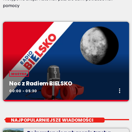
pomocy
MUZYKA
Noc z Radiem BIELSKO
more_vert
00:00 - 05:30
Noc z Radiem BIELSKO
close
Nocą, kiedy wszyscy śpią - my gramy dalej. I to właśnie nocą
NAJPOPULARNIEJSZE WIADOMOŚCI
można "upolować" na naszej antenie prawdziwe muzyczne
perełki.