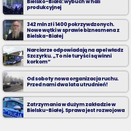
Bielsko-Biała: wybuch w hali
produkcyjnej
342 mln zł i 1400 pokrzywdzonych.
Nowe wątki w sprawie biznesmena z
Bielska-Białej
Narciarze odpowiadają na apel władz
Szczyrku. „To nie turyści są winni
korkom”
Od soboty nowa organizacja ruchu.
Przed nami dwa lata utrudnień!
Zatrzymania w dużym zakładzie w
Bielsku-Białej. Sprawa jest rozwojowa