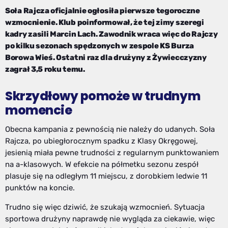
Soła Rajcza oficjalnie ogłosiła pierwsze tegoroczne
wzmocnienie. Klub poinformował, że tej zimy szeregi
kadry zasili Marcin Lach. Zawodnik wraca więc do Rajczy
po kilku sezonach spędzonych w zespole KS Burza
Borowa Wieś. Ostatni raz dla drużyny z Żywiecczyzny
zagrał 3,5 roku temu.
Skrzydłowy pomoże w trudnym
momencie
Obecna kampania z pewnością nie należy do udanych. Soła
Rajcza, po ubiegłorocznym spadku z Klasy Okręgowej,
jesienią miała pewne trudności z regularnym punktowaniem
na a-klasowych. W efekcie na półmetku sezonu zespół
plasuje się na odległym 11 miejscu, z dorobkiem ledwie 11
punktów na koncie.
Trudno się więc dziwić, że szukają wzmocnień. Sytuacja
sportowa drużyny naprawdę nie wygląda za ciekawie, więc