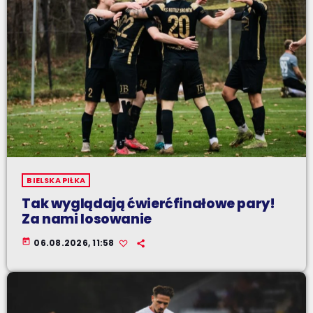
BIELSKA PIŁKA
Tak wyglądają ćwierćfinałowe pary!
Za nami losowanie
today
06.08.2026, 11:58