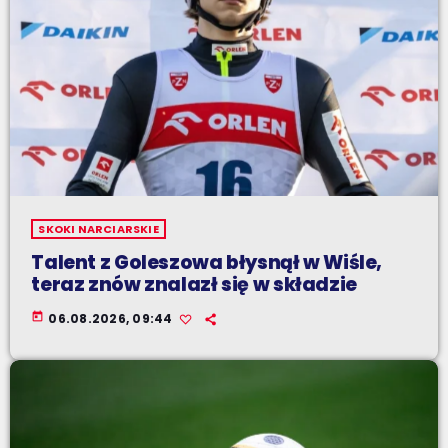
SKOKI NARCIARSKIE
Talent z Goleszowa błysnął w Wiśle,
teraz znów znalazł się w składzie
today
06.08.2026, 09:44