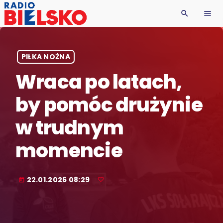
search
menu
PIŁKA NOŻNA
Wraca po latach,
by pomóc drużynie
w trudnym
momencie
22.01.2026 08:29
today