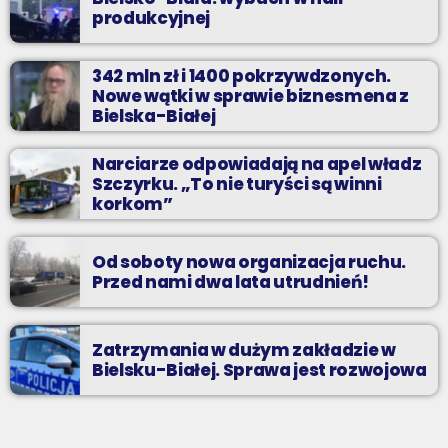
produkcyjnej
342 mln zł i 1400 pokrzywdzonych.
Nowe wątki w sprawie biznesmena z
Bielska-Białej
Narciarze odpowiadają na apel władz
Szczyrku. „To nie turyści są winni
korkom”
Od soboty nowa organizacja ruchu.
Przed nami dwa lata utrudnień!
Zatrzymania w dużym zakładzie w
Bielsku-Białej. Sprawa jest rozwojowa