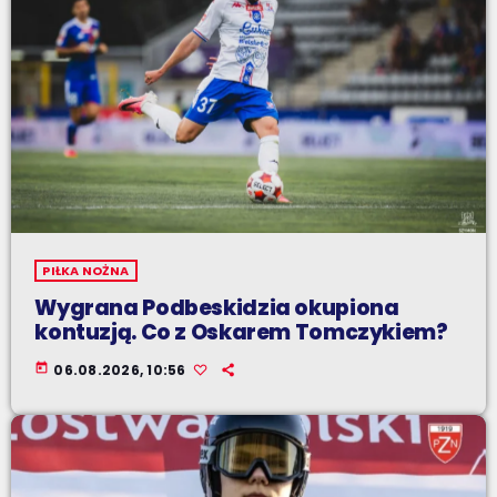
PIŁKA NOŻNA
Wygrana Podbeskidzia okupiona
kontuzją. Co z Oskarem Tomczykiem?
today
06.08.2026, 10:56