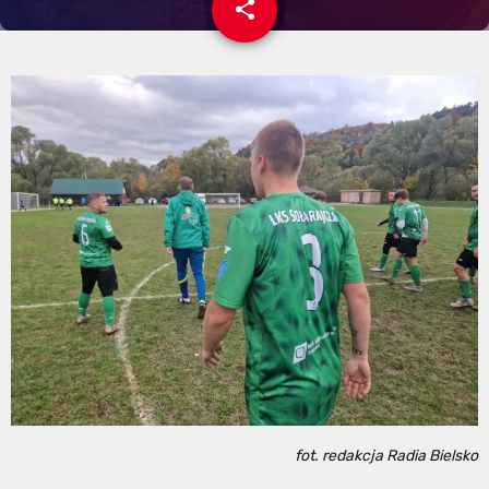
share
email
fot. redakcja Radia Bielsko