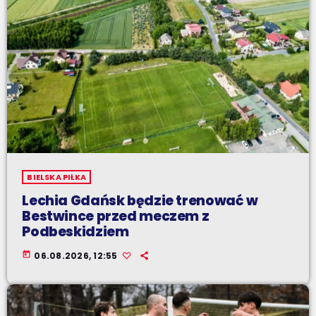
BIELSKA PIŁKA
Lechia Gdańsk będzie trenować w
Bestwince przed meczem z
Podbeskidziem
today
06.08.2026, 12:55