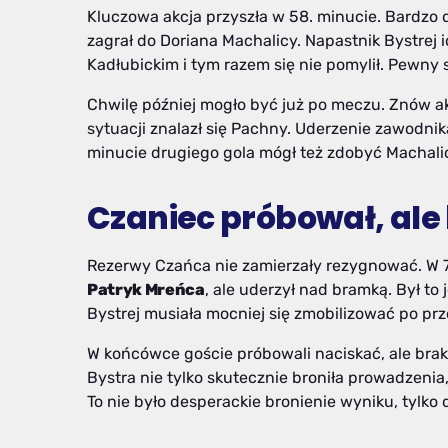
Kluczowa akcja przyszła w 58. minucie. Bardzo
zagrał do Doriana Machalicy. Napastnik Bystrej 
Kadłubickim i tym razem się nie pomylił. Pewny 
Chwilę później mogło być już po meczu. Znów ak
sytuacji znalazł się Pachny. Uderzenie zawodnik
minucie drugiego gola mógł też zdobyć Machalica, 
Czaniec próbował, ale
Rezerwy Czańca nie zamierzały rezygnować. W 75
Patryk Mreńca
, ale uderzył nad bramką. Był t
Bystrej musiała mocniej się zmobilizować po prz
W końcówce goście próbowali naciskać, ale bra
Bystra nie tylko skutecznie broniła prowadzenia,
To nie było desperackie bronienie wyniku, tylko