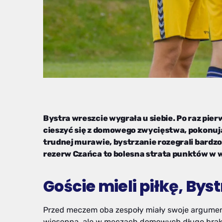
Bystra wreszcie wygrała u siebie. Po raz pie
cieszyć się z domowego zwycięstwa, pokonując
trudnej murawie, bystrzanie rozegrali bardzo 
rezerw Czańca to bolesna strata punktów w w
Goście mieli piłkę, Bys
Przed meczem oba zespoły miały swoje argument
wiosenną, ale w meczach domowych długo brakow