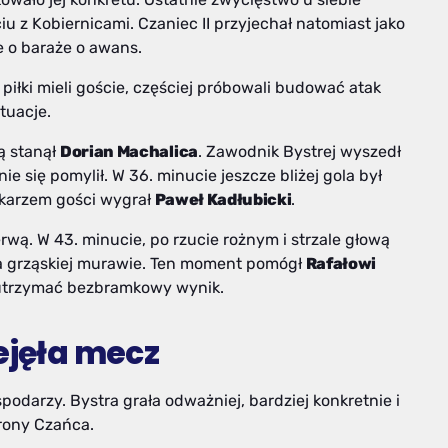
ciu z Kobiernicami. Czaniec II przyjechał natomiast jako
e o baraże o awans.
piłki mieli goście, częściej próbowali budować atak
tuacje.
ą stanął
Dorian Machalica
. Zawodnik Bystrej wyszedł
 się pomylił. W 36. minucie jeszcze bliżej gola był
mkarzem gości wygrał
Paweł Kadłubicki
.
rwą. W 43. minucie, po rzucie rożnym i strzale głową
a grząskiej murawie. Ten moment pomógł
Rafałowi
i utrzymać bezbramkowy wynik.
ejęła mecz
odarzy. Bystra grała odważniej, bardziej konkretnie i
brony Czańca.