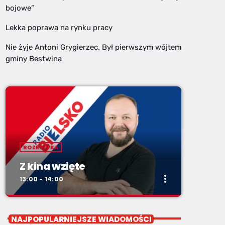
bojowe”
Lekka poprawa na rynku pracy
Nie żyje Antoni Grygierzec. Był pierwszym wójtem
gminy Bestwina
ROZRYWKA
Z kina wzięte
more_vert
13:00 - 14:00
close
Z kina wzięte
NAJPOPULARNIEJSZE WIADOMOŚCI