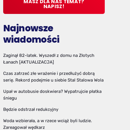
MASZ DLA NAS TEMAT?
NAPISZ!
Najnowsze
wiadomości
Zaginął 82-latek. Wyszedł z domu na Złotych
Łanach [AKTUALIZACJA]
Czas zatrzeć złe wrażenie i przedłużyć dobrą
serię. Rekord podejmie u siebie Stal Stalowa Wola
Upał w autobusie doskwiera? Wypatrujcie płatka
śniegu
Będzie odstrzał redukcyjny
Woda wzbierała, a w rzece wciąż byli ludzie.
Zareagował wędkarz