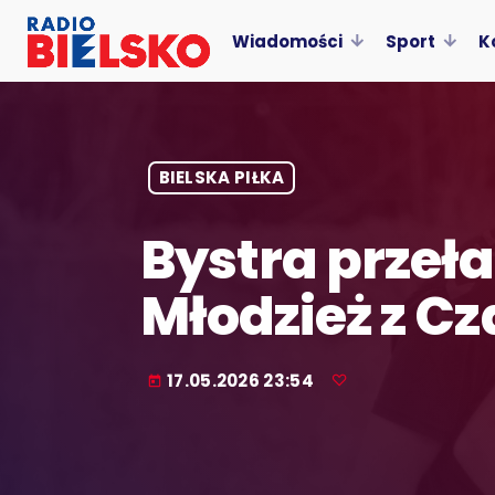
Wiadomości
Sport
K
BIELSKA PIŁKA
Bystra prze
Młodzież z C
17.05.2026 23:54
today