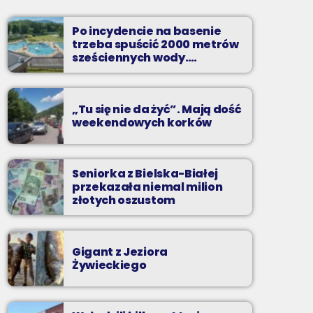
Soboty od 13 do 14
Po incydencie na basenie
Z Kina Wzięte to audycja w której film
trzeba spuścić 2000 metrów
występuje roli głównej.
sześciennych wody.
„Ogromne koszty i ogromna
praca”
„Tu się nie da żyć”. Mają dość
weekendowych korków
Seniorka z Bielska-Białej
przekazała niemal milion
złotych oszustom
Gigant z Jeziora
Żywieckiego