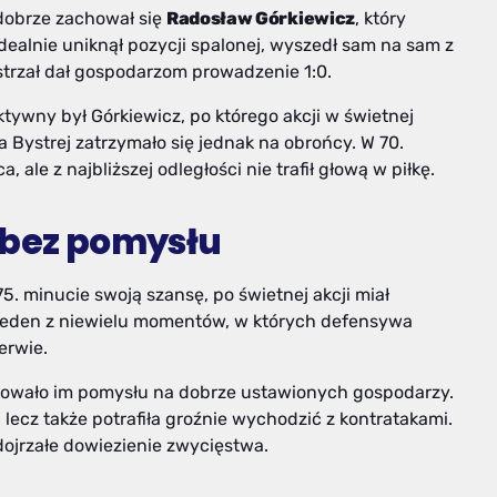
 dobrze zachował się
Radosław Górkiewicz
, który
idealnie uniknął pozycji spalonej, wyszedł sam na sam z
strzał dał gospodarzom prowadzenie 1:0.
tywny był Górkiewicz, po którego akcji w świetnej
a Bystrej zatrzymało się jednak na obrońcy. W 70.
ale z najbliższej odległości nie trafił głową w piłkę.
 bez pomysłu
. minucie swoją szansę, po świetnej akcji miał
o jeden z niewielu momentów, w których defensywa
erwie.
kowało im pomysłu na dobrze ustawionych gospodarzy.
 lecz także potrafiła groźnie wychodzić z kontratakami.
 dojrzałe dowiezienie zwycięstwa.