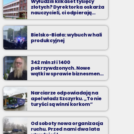
Wyłudzili kilkaset tysięcy
złotych? Dyrektorka oskarża
nauczycieli, ci odpierają
zarzuty
Bielsko-Biała: wybuch w hali
produkcyjnej
342 mln zł i 1400
pokrzywdzonych. Nowe
wątki w sprawie biznesmena
z Bielska-Białej
Narciarze odpowiadają na
apel władz Szczyrku. „To nie
turyści są winni korkom”
Od soboty nowa organizacja
ruchu. Przed nami dwa lata