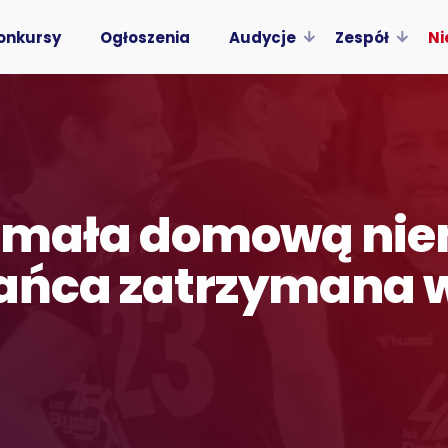
onkursy
Ogłoszenia
Audycje
Zespół
Ni
łamała domową nie
zańca zatrzymana 