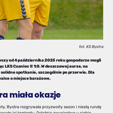
fot. KS Bystra
rwszy od 4 października 2025 roku gospodarze mogli
 LKS Czaniec II 1:0. W deszczowej aurze, na
solidne spotkanie, szczególnie po przerwie. Dla
alce o miejsce barażowe.
tra miała okazje
y. Bystra rozgrywała przyzwoity sezon i niezłą rundę
ało jej konkretu. Ostatnie zwycięstwo u siebie