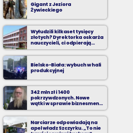
Gigant z Jeziora
Żywieckiego
Wyłudzili kilkaset tysięcy
złotych? Dyrektorka oskarża
nauczycieli, ci odpierają
zarzuty
Bielsko-Biała: wybuch w hali
produkcyjnej
342 mln zł i 1400
pokrzywdzonych. Nowe
wątki w sprawie biznesmena
z Bielska-Białej
Narciarze odpowiadają na
apel władz Szczyrku. „To nie