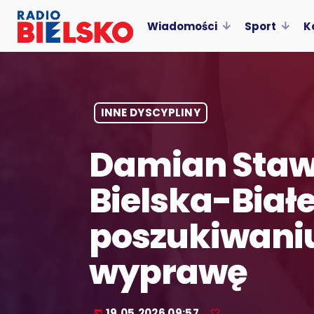
Wiadomości
Sport
K
INNE DYSCYPLINY
Damian Stawi
Bielska-Białe
poszukiwaniu
wyprawę
19.05.2026 09:57
today