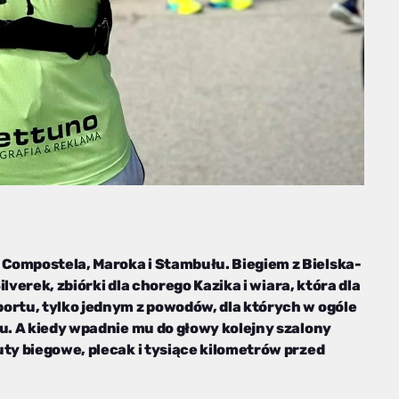
Compostela, Maroka i Stambułu. Biegiem z Bielska-
ilverek, zbiórki dla chorego Kazika i wiara, która dla
ortu, tylko jednym z powodów, dla których w ogóle
cu. A kiedy wpadnie mu do głowy kolejny szalony
uty biegowe, plecak i tysiące kilometrów przed