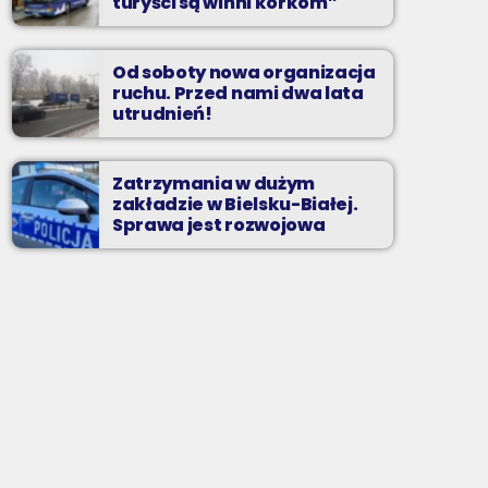
turyści są winni korkom”
Od soboty nowa organizacja
ruchu. Przed nami dwa lata
utrudnień!
Zatrzymania w dużym
zakładzie w Bielsku-Białej.
Sprawa jest rozwojowa