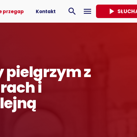
play_arrow
search
menu
SŁUCH
e przegap
Kontakt
 pielgrzym z
rach i
lejną