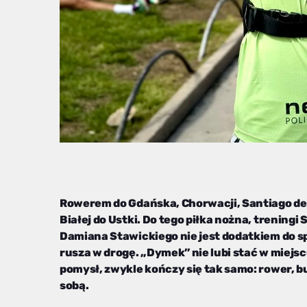
Rowerem do Gdańska, Chorwacji, Santiago de 
Białej do Ustki. Do tego piłka nożna, treningi S
Damiana Stawickiego nie jest dodatkiem do sp
rusza w drogę. „Dymek” nie lubi stać w miejs
pomysł, zwykle kończy się tak samo: rower, b
sobą.