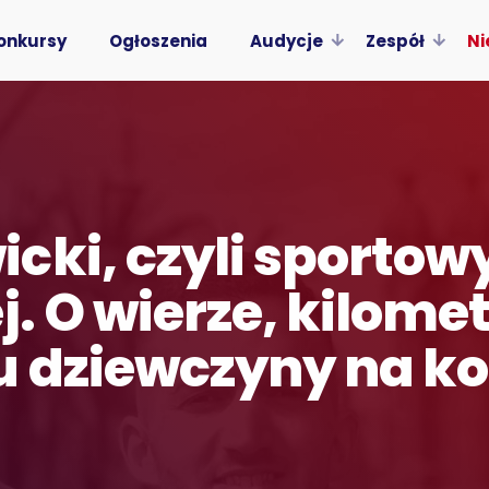
onkursy
Ogłoszenia
Audycje
Zespół
Ni
cki, czyli sportowy
j. O wierze, kilomet
 dziewczyny na ko