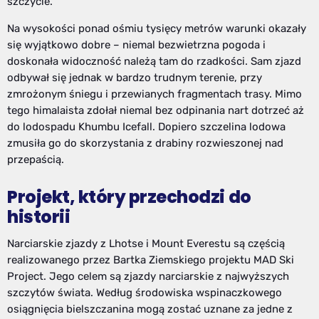
szczycie.
Na wysokości ponad ośmiu tysięcy metrów warunki okazały
się wyjątkowo dobre – niemal bezwietrzna pogoda i
doskonała widoczność należą tam do rzadkości. Sam zjazd
odbywał się jednak w bardzo trudnym terenie, przy
zmrożonym śniegu i przewianych fragmentach trasy. Mimo
tego himalaista zdołał niemal bez odpinania nart dotrzeć aż
do lodospadu Khumbu Icefall. Dopiero szczelina lodowa
zmusiła go do skorzystania z drabiny rozwieszonej nad
przepaścią.
Projekt, który przechodzi do
historii
Narciarskie zjazdy z Lhotse i Mount Everestu są częścią
realizowanego przez Bartka Ziemskiego projektu MAD Ski
Project. Jego celem są zjazdy narciarskie z najwyższych
szczytów świata. Według środowiska wspinaczkowego
osiągnięcia bielszczanina mogą zostać uznane za jedne z