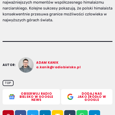
najważniejszych momentów współczesnego himalaizmu
narciarskiego. Kolejne sukcesy pokazują, że polski himalaista
konsekwentnie przesuwa granice możliwości człowieka w
najwyższych górach świata.
ADAM KANIK
AUTOR:
a.kanik@radiobielsko.pl
TOP
OBSERWUJ RADIO
DODAJ NAS
BIELSKO W GOOGLE
JAKO ŹRÓDŁO W
NEWS
GOOGLE