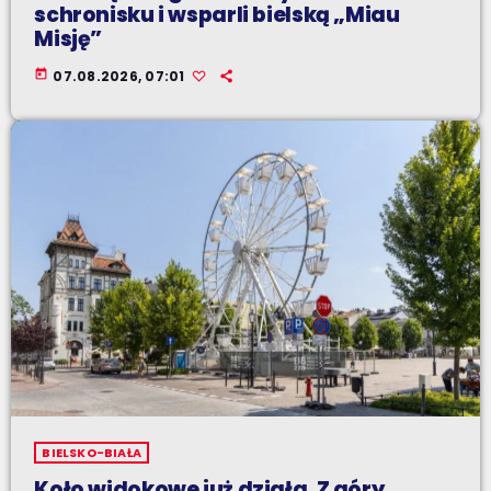
schronisku i wsparli bielską „Miau
Misję”
today
07.08.2026, 07:01
BIELSKO-BIAŁA
Koło widokowe już działa. Z góry