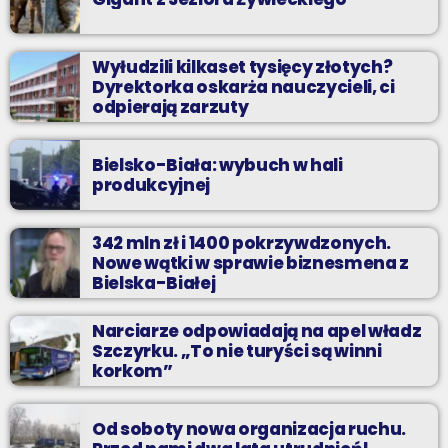
Wyłudzili kilkaset tysięcy złotych?
Dyrektorka oskarża nauczycieli, ci
odpierają zarzuty
Bielsko-Biała: wybuch w hali
produkcyjnej
342 mln zł i 1400 pokrzywdzonych.
Nowe wątki w sprawie biznesmena z
Bielska-Białej
Narciarze odpowiadają na apel władz
Szczyrku. „To nie turyści są winni
korkom”
Od soboty nowa organizacja ruchu.