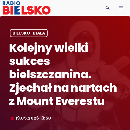
search
menu
BIELSKO-BIAŁA
Kolejny wielki
sukces
bielszczanina.
Zjechał na nartach
z Mount Everestu
19.05.2026 13:50
today