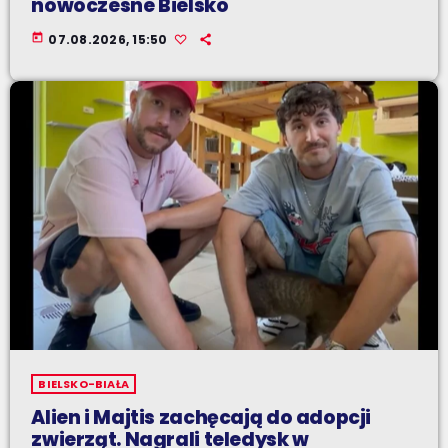
nowoczesne Bielsko
today
07.08.2026, 15:50
BIELSKO-BIAŁA
Alien i Majtis zachęcają do adopcji
zwierząt. Nagrali teledysk w