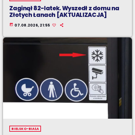
Zaginął 82-latek. Wyszedł z domu na
Złotych Łanach [AKTUALIZACJA]
today
07.08.2026, 21:55
BIELSKO-BIAŁA