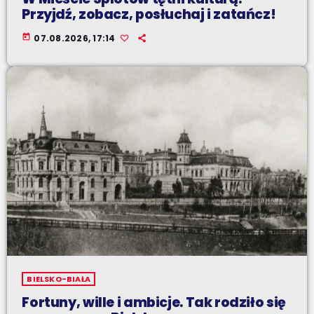
Przyjdź, zobacz, posłuchaj i zatańcz!
today
07.08.2026, 17:14
BIELSKO-BIAŁA
Fortuny, wille i ambicje. Tak rodziło się