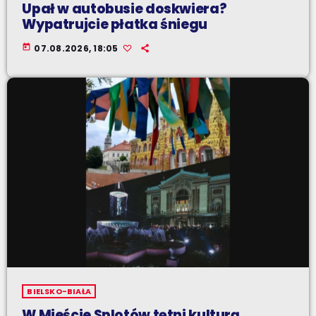
Upał w autobusie doskwiera?
Wypatrujcie płatka śniegu
today
07.08.2026, 18:05
BIELSKO-BIAŁA
W Mieście Splotów tętni kulturą.