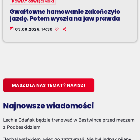
POWIAT OŚWIĘCIMSKI
Gwałtowne hamowanie zakończyło
jazdę. Potem wyszła na jaw prawda
today
03.08.2026, 14:30
MASZ DLA NAS TEMAT? NAPISZ!
Najnowsze wiadomości
Lechia Gdańsk będzie trenować w Bestwince przed meczem
z Podbeskidziem
Jechał wężykiem, więc go zatrzymali. Nie był jednak pijany