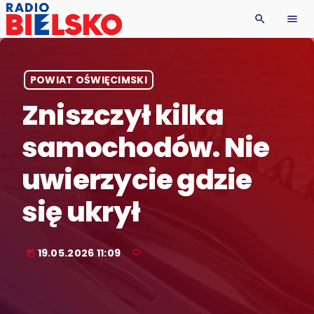
search
menu
POWIAT OŚWIĘCIMSKI
Zniszczył kilka
samochodów. Nie
uwierzycie gdzie
się ukrył
19.05.2026 11:09
today