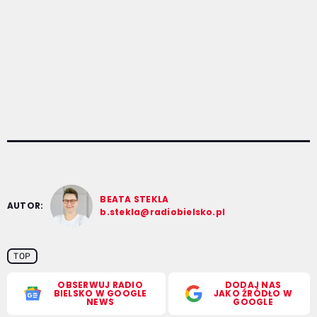
BEATA STEKLA
AUTOR:
b.stekla@radiobielsko.pl
TOP
OBSERWUJ RADIO
DODAJ NAS
BIELSKO W GOOGLE
JAKO ŹRÓDŁO W
NEWS
GOOGLE