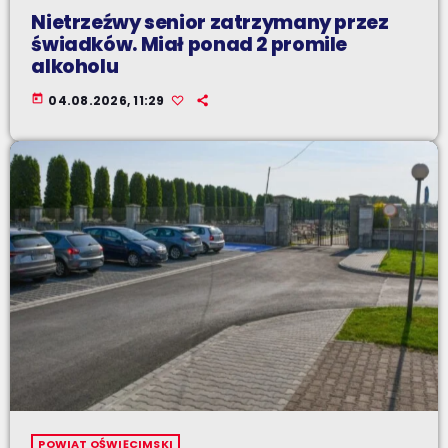
Nietrzeźwy senior zatrzymany przez
świadków. Miał ponad 2 promile
alkoholu
today
04.08.2026, 11:29
POWIAT OŚWIĘCIMSKI