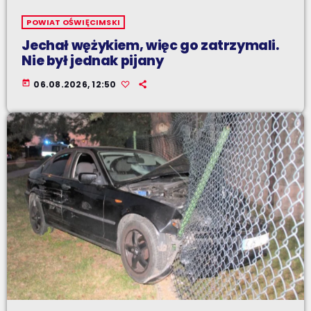
POWIAT OŚWIĘCIMSKI
Jechał wężykiem, więc go zatrzymali.
Nie był jednak pijany
today
06.08.2026, 12:50