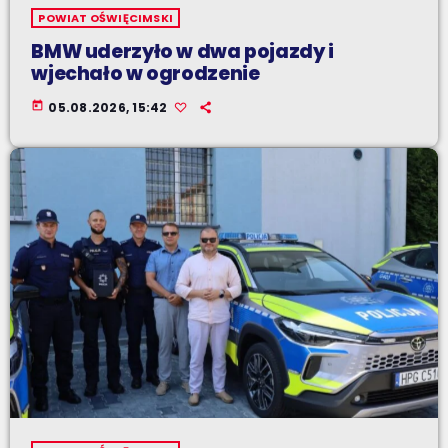
POWIAT OŚWIĘCIMSKI
BMW uderzyło w dwa pojazdy i
wjechało w ogrodzenie
today
05.08.2026, 15:42