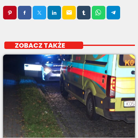
email
ZOBACZ TAKŻE