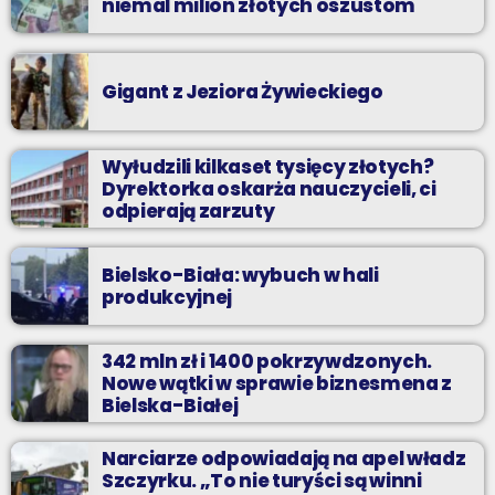
niemal milion złotych oszustom
Gigant z Jeziora Żywieckiego
Wyłudzili kilkaset tysięcy złotych?
Dyrektorka oskarża nauczycieli, ci
odpierają zarzuty
Bielsko-Biała: wybuch w hali
produkcyjnej
342 mln zł i 1400 pokrzywdzonych.
Nowe wątki w sprawie biznesmena z
Bielska-Białej
Narciarze odpowiadają na apel władz
Szczyrku. „To nie turyści są winni