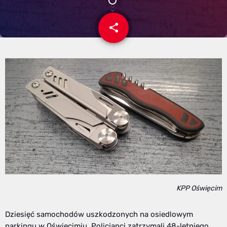
share
email
KPP Oświęcim
Dziesięć samochodów uszkodzonych na osiedlowym
parkingu w Oświęcimiu. Policjanci zatrzymali 48-letniego