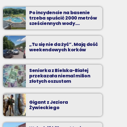
pozdrowienia
Niedziele od 14 do 16
Po incydencie na basenie
trzeba spuścić 2000 metrów
Zadzwoń do nas, wybierz jedną z dwóch
sześciennych wody.
„Ogromne koszty i ogromna
muzycznych propozycji i pozdrów bliskich na
praca”
żywo w Radiu BIELSKO.
„Tu się nie da żyć”. Mają dość
weekendowych korków
Seniorka z Bielska-Białej
przekazała niemal milion
złotych oszustom
Gigant z Jeziora
Żywieckiego