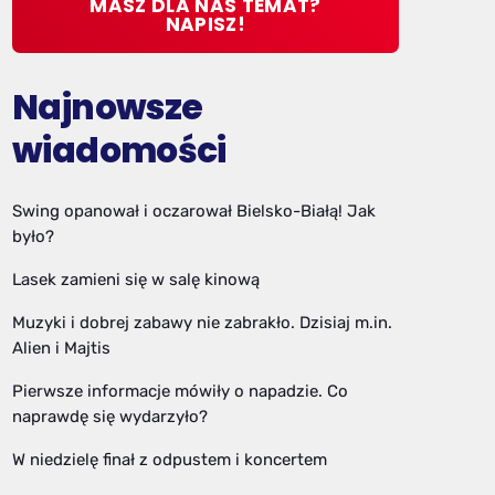
MASZ DLA NAS TEMAT?
NAPISZ!
Najnowsze
wiadomości
Swing opanował i oczarował Bielsko-Białą! Jak
było?
Lasek zamieni się w salę kinową
Muzyki i dobrej zabawy nie zabrakło. Dzisiaj m.in.
Alien i Majtis
Pierwsze informacje mówiły o napadzie. Co
naprawdę się wydarzyło?
W niedzielę finał z odpustem i koncertem