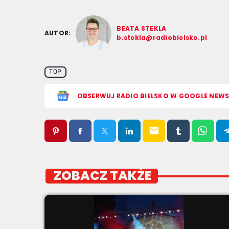
BEATA STEKLA
AUTOR:
b.stekla@radiobielsko.pl
TOP
OBSERWUJ RADIO BIELSKO W GOOGLE NEW
email
ZOBACZ TAKŻE