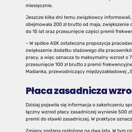
miesięcznie.
Jeszcze kilka dni temu związkowcy informowali
obejmowała 200 zł brutto od maja, zwiększenie
do 15 lat oraz przesunięcie części premii frekwe
– W spółce ASK ostateczna propozycja pracodawc
zwiększenie dodatku stażowego dla pracowników z
pracy, a więc oznacza to maksymalny wzrost o 7
przesunięcie 100 zł brutto z premii frekwencyjn
Maślanka, przewodniczący międzyzakładowej „So
Płaca zasadnicza wzroś
Dzisiaj pojawiła się informacja o zakończeniu s
łączny wzrost płacy zasadniczej wyniesie 500 zł 
premii do stawki zasadniczej. W praktyce oznacza
Zmiany zostaną rozłożone na dwa lata. W tym rok