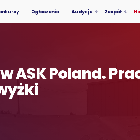
onkursy
Ogłoszenia
Audycje
Zespół
Ni
 w ASK Poland. Pr
wyżki