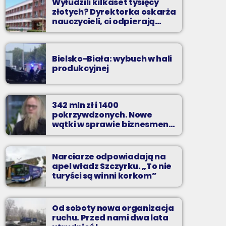
Wyłudzili kilkaset tysięcy
złotych? Dyrektorka oskarża
nauczycieli, ci odpierają
zarzuty
Bielsko-Biała: wybuch w hali
produkcyjnej
342 mln zł i 1400
pokrzywdzonych. Nowe
wątki w sprawie biznesmena
z Bielska-Białej
Narciarze odpowiadają na
apel władz Szczyrku. „To nie
turyści są winni korkom”
Od soboty nowa organizacja
ruchu. Przed nami dwa lata