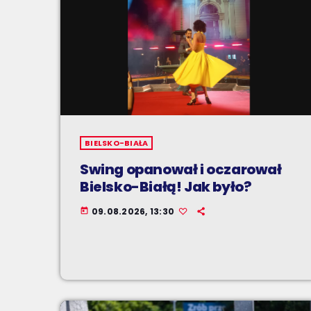
BIELSKO-BIAŁA
Swing opanował i oczarował
Bielsko-Białą! Jak było?
09.08.2026, 13:30
today