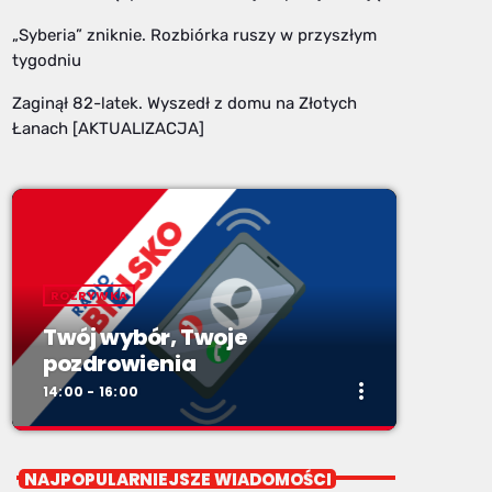
„Syberia” zniknie. Rozbiórka ruszy w przyszłym
tygodniu
Zaginął 82-latek. Wyszedł z domu na Złotych
Łanach [AKTUALIZACJA]
ROZRYWKA
Twój wybór, Twoje
pozdrowienia
more_vert
14:00 - 16:00
close
Twój wybór, Twoje
NAJPOPULARNIEJSZE WIADOMOŚCI