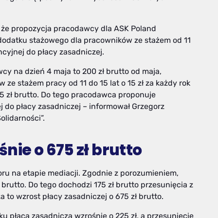
, że propozycja pracodawcy dla ASK Poland
 dodatku stażowego dla pracowników ze stażem od 11
ncyjnej do płacy zasadniczej.
y na dzień 4 maja to 200 zł brutto od maja,
e stażem pracy od 11 do 15 lat o 15 zł za każdy rok
5 zł brutto. Do tego pracodawca proponuje
ej do płacy zasadniczej – informował Grzegorz
lidarności”.
nie o 675 zł brutto
poru na etapie mediacji. Zgodnie z porozumieniem,
brutto. Do tego dochodzi 175 zł brutto przesunięcia z
 to wzrost płacy zasadniczej o 675 zł brutto.
u płaca zasadnicza wzrośnie o 225 zł, a przesunięcie