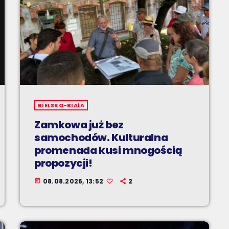
BIELSKO-BIAŁA
Zamkowa już bez
samochodów. Kulturalna
promenada kusi mnogością
propozycji!
08.08.2026, 13:52
2
today