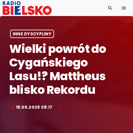
search
menu
INNE DYSCYPLINY
Wielki powrót do
Cygańskiego
Lasu!? Mattheus
blisko Rekordu
16.05.2026 08:17
today