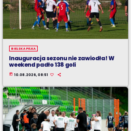
BIELSKA PIŁKA
Inauguracja sezonu nie zawiodła! W
weekend padło 138 goli
today
10.08.2026, 08:51