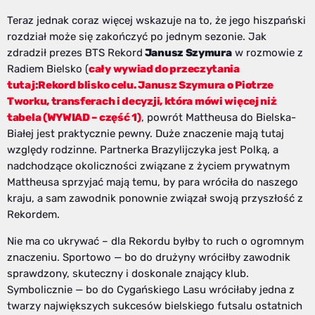
Teraz jednak coraz więcej wskazuje na to, że jego hiszpański
rozdział może się zakończyć po jednym sezonie. Jak
zdradził prezes BTS Rekord
Janusz Szymura
w rozmowie z
Radiem Bielsko (
cały wywiad do przeczytania
tutaj:Rekord blisko celu. Janusz Szymura o Piotrze
Tworku, transferach i decyzji, która mówi więcej niż
tabela (WYWIAD – część 1)
, powrót Mattheusa do Bielska-
Białej jest praktycznie pewny. Duże znaczenie mają tutaj
względy rodzinne. Partnerka Brazylijczyka jest Polką, a
nadchodzące okoliczności związane z życiem prywatnym
Mattheusa sprzyjać mają temu, by para wróciła do naszego
kraju, a sam zawodnik ponownie związał swoją przyszłość z
Rekordem.
Nie ma co ukrywać – dla Rekordu byłby to ruch o ogromnym
znaczeniu. Sportowo — bo do drużyny wróciłby zawodnik
sprawdzony, skuteczny i doskonale znający klub.
Symbolicznie — bo do Cygańskiego Lasu wróciłaby jedna z
twarzy największych sukcesów bielskiego futsalu ostatnich