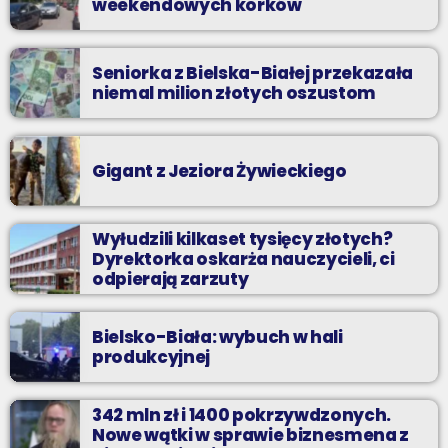
weekendowych korków
Seniorka z Bielska-Białej przekazała
niemal milion złotych oszustom
Gigant z Jeziora Żywieckiego
Wyłudzili kilkaset tysięcy złotych?
Dyrektorka oskarża nauczycieli, ci
odpierają zarzuty
Bielsko-Biała: wybuch w hali
produkcyjnej
342 mln zł i 1400 pokrzywdzonych.
Nowe wątki w sprawie biznesmena z