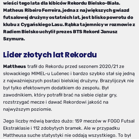
wieści tego lata dla kibiców Rekordu Bielsko-Biała.
Matheus Ribeiro Ferreira, jedna z największych gwiazd
futsalowej drużyny ostatnich lat, jest blisko powrotu do
klubu z Cygańskiego Lasu. Rąbka tajemnicy w rozmowie z
Radiem Bielsko uchylił prezes BTS Rekord Janusz
Szymura.
Lider złotych lat Rekordu
Mattheus
trafił do Rekordu przed sezonem 2020/21 ze
słowackiego MIMEL-u Lučenec i bardzo szybko stał się jedną
z najważniejszych postaci bielskiej drużyny. Brazylijczyk nie
był tylko efektownym dodatkiem do zespołu. Był
zawodnikiem, który potrafił brać na siebie ciężar gry,
rozstrzygać mecze i dawać Rekordowi jakość na
najwyższym poziomie.
Jego liczby mówią bardzo dużo: 159 meczów w FOGO Futsal
Ekstraklasie i 112 zdobytych bramek. Ale w przypadku
Mattheusa suche statystyki nie oddają wszystkiego. To był