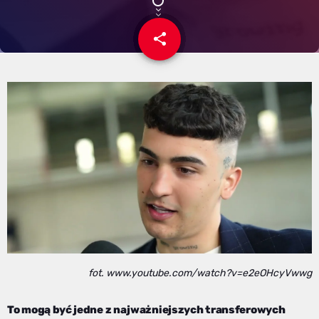
share
email
fot. www.youtube.com/watch?v=e2eOHcyVwwg
To mogą być jedne z najważniejszych transferowych