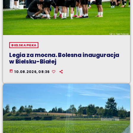
BIELSKA PIŁKA
Legia za mocna. Bolesna inauguracja
w Bielsku-Białej
today
10.08.2026, 08:36