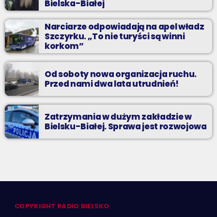
Bielska-Białej
Narciarze odpowiadają na apel władz
Szczyrku. „To nie turyści są winni
korkom”
Od soboty nowa organizacja ruchu.
Przed nami dwa lata utrudnień!
Zatrzymania w dużym zakładzie w
Bielsku-Białej. Sprawa jest rozwojowa
COPYRIGHT RADIO BIELSKO