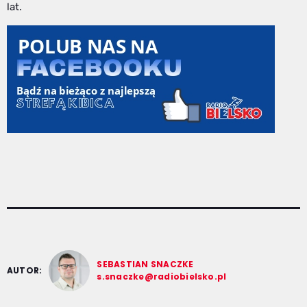
lat.
SEBASTIAN SNACZKE
AUTOR:
s.snaczke@radiobielsko.pl