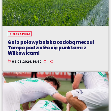
BIELSKA PIŁKA
Gol z połowy boiska ozdobą meczu!
Tempo podzieliło się punktami z
Wilkowicami
today
09.08.2026, 19:40