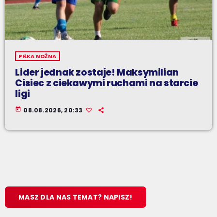
PIŁKA NOŻNA
Lider jednak zostaje! Maksymilian
Cisiec z ciekawymi ruchami na starcie
ligi
today
08.08.2026, 20:33
MASZ DLA NAS TEMAT? NAPISZ!