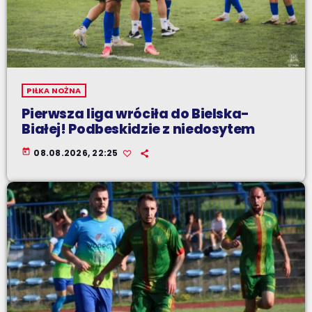
PIŁKA NOŻNA
Pierwsza liga wróciła do Bielska-
Białej! Podbeskidzie z niedosytem
today
08.08.2026, 22:25