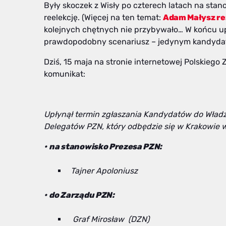
Były skoczek z Wisły po czterech latach na stanow
reelekcję. (Więcej na ten temat:
Adam Małysz rez
kolejnych chętnych nie przybywało… W końcu upły
prawdopodobny scenariusz – jedynym kandydate
Dziś, 15 maja na stronie internetowej Polskiego
komunikat:
Upłynął termin zgłaszania Kandydatów do Wła
Delegatów PZN, który odbędzie się w Krakowie 
•⁠ ⁠na stanowisko Prezesa PZN:
Tajner Apoloniusz
•⁠ ⁠do Zarządu PZN:
⁠Graf Mirosław (DZN)