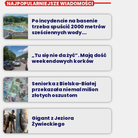
Noc z Radiem BIELSKO
NAJPOPULARNIEJSZE WIADOMOŚCI
Nocą, kiedy wszyscy śpią - my gramy dalej. I
to właśnie nocą można "upolować" na naszej
Po incydencie na basenie
antenie prawdziwe muzyczne perełki.
trzeba spuścić 2000 metrów
sześciennych wody.
„Ogromne koszty i ogromna
praca”
„Tu się nie da żyć”. Mają dość
weekendowych korków
Seniorka z Bielska-Białej
przekazała niemal milion
złotych oszustom
Gigant z Jeziora
Żywieckiego