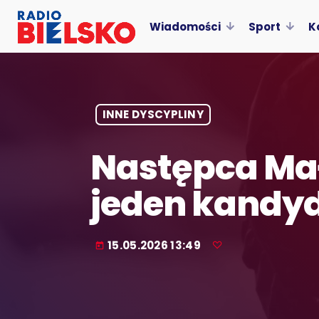
Wiadomości
Sport
K
INNE DYSCYPLINY
Następca Mał
jeden kandy
15.05.2026 13:49
today