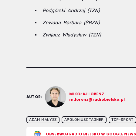
Podgórski Andrzej (TZN)
Zowada Barbara (ŚBZN)
Zwijacz Władysław (TZN)
MIKOŁAJ LORENZ
AUTOR:
m.lorenz@radiobielsko.pl
ADAM MAŁYSZ
APOLONIUSZ TAJNER
TOP-SPORT
OBSERWUJ RADIO BIELSKO W GOOGLE NEW