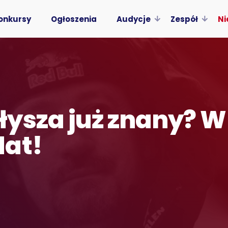
onkursy
Ogłoszenia
Audycje
Zespół
Ni
ysza już znany? W 
dat!