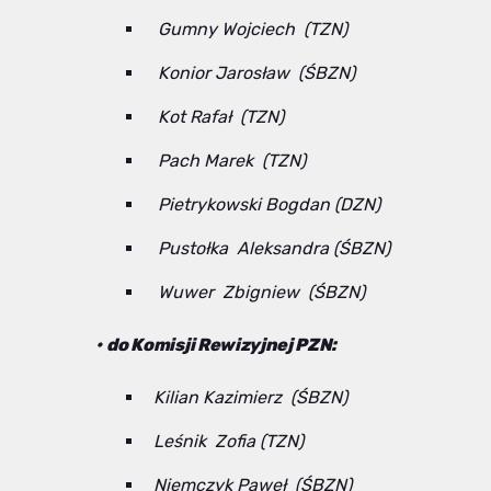
⁠ Gumny Wojciech (TZN)
Konior Jarosław (ŚBZN)
⁠Kot Rafał (TZN)
⁠Pach Marek (TZN)
⁠Pietrykowski Bogdan (DZN)
⁠ ⁠Pustołka Aleksandra (ŚBZN)
⁠ ⁠Wuwer Zbigniew (ŚBZN)
•⁠ ⁠do Komisji Rewizyjnej PZN:
Kilian Kazimierz (ŚBZN)
Leśnik Zofia (TZN)
Niemczyk Paweł (ŚBZN)