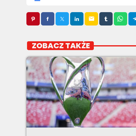
email
ZOBACZ TAKŻE