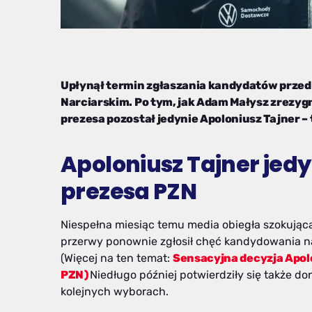
Upłynął termin zgłaszania kandydatów prze
Narciarskim. Po tym, jak Adam Małysz zrezygno
prezesa pozostał jedynie Apoloniusz Tajner –
Apoloniusz Tajner je
prezesa PZN
Niespełna miesiąc temu media obiegła szokując
przerwy ponownie zgłosił chęć kandydowania na
(Więcej na ten temat:
Sensacyjna decyzja Apol
PZN)
Niedługo później potwierdziły się także do
kolejnych wyborach.