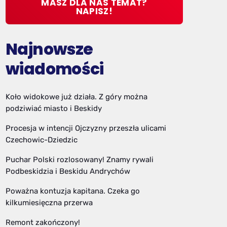
MASZ DLA NAS TEMAT?
NAPISZ!
Najnowsze
wiadomości
Koło widokowe już działa. Z góry można
podziwiać miasto i Beskidy
Procesja w intencji Ojczyzny przeszła ulicami
Czechowic-Dziedzic
Puchar Polski rozlosowany! Znamy rywali
Podbeskidzia i Beskidu Andrychów
Poważna kontuzja kapitana. Czeka go
kilkumiesięczna przerwa
Remont zakończony!