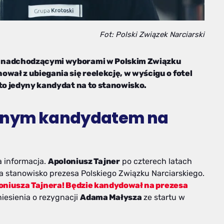
Fot: Polski Związek Narciarski
d nadchodzącymi wyborami w Polskim Związku
wał z ubiegania się reelekcję, w wyścigu o fotel
 to jedyny kandydat na to stanowisko.
dynym kandydatem na
a informacja.
Apoloniusz Tajner
po czterech latach
 stanowisko prezesa Polskiego Związku Narciarskiego.
oniusza Tajnera! Będzie kandydował na prezesa
niesienia o rezygnacji
Adama Małysza
ze startu w