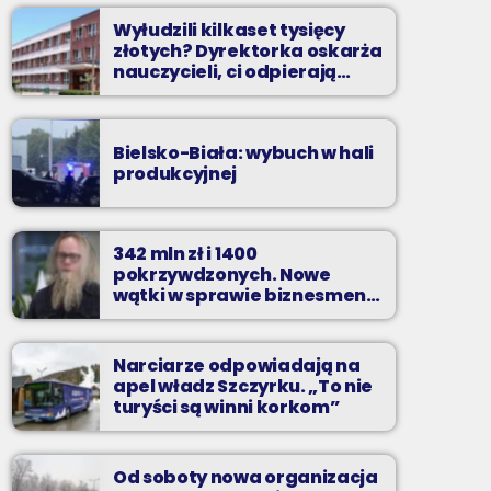
Wyłudzili kilkaset tysięcy
złotych? Dyrektorka oskarża
nauczycieli, ci odpierają
zarzuty
Bielsko-Biała: wybuch w hali
produkcyjnej
342 mln zł i 1400
pokrzywdzonych. Nowe
wątki w sprawie biznesmena
z Bielska-Białej
Narciarze odpowiadają na
apel władz Szczyrku. „To nie
turyści są winni korkom”
Od soboty nowa organizacja