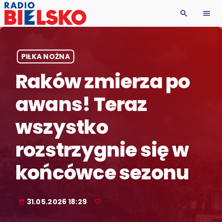
search
menu
PIŁKA NOŻNA
Raków zmierza po
awans! Teraz
wszystko
rozstrzygnie się w
końcówce sezonu
31.05.2026 18:29
today