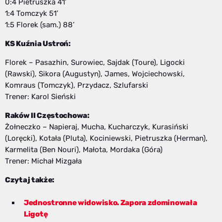
0:4 Pietruszka 41’
1:4 Tomczyk 51’
1:5 Florek (sam.) 88’
KS Kuźnia Ustroń:
Florek – Pasazhin, Surowiec, Sajdak (Toure), Ligocki
(Rawski), Sikora (Augustyn), James, Wojciechowski,
Komraus (Tomczyk), Przydacz, Szlufarski
Trener: Karol Sieński
Raków II Częstochowa:
Żołneczko – Napieraj, Mucha, Kucharczyk, Kurasiński
(Loręcki), Kotała (Pluta), Kociniewski, Pietruszka (Herman),
Karmelita (Ben Nouri), Małota, Mordaka (Góra)
Trener: Michał Mizgała
Czytaj także:
Jednostronne widowisko. Zapora zdominowała
Ligotę