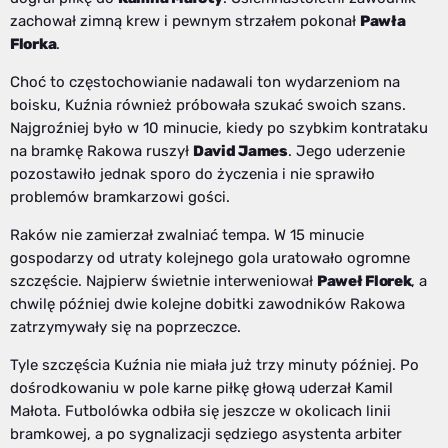
zachował zimną krew i pewnym strzałem pokonał
Pawła
Florka
.
Choć to częstochowianie nadawali ton wydarzeniom na
boisku, Kuźnia również próbowała szukać swoich szans.
Najgroźniej było w 10 minucie, kiedy po szybkim kontrataku
na bramkę Rakowa ruszył
David James
. Jego uderzenie
pozostawiło jednak sporo do życzenia i nie sprawiło
problemów bramkarzowi gości.
Raków nie zamierzał zwalniać tempa. W 15 minucie
gospodarzy od utraty kolejnego gola uratowało ogromne
szczęście. Najpierw świetnie interweniował
Paweł Florek
, a
chwilę później dwie kolejne dobitki zawodników Rakowa
zatrzymywały się na poprzeczce.
Tyle szczęścia Kuźnia nie miała już trzy minuty później. Po
dośrodkowaniu w pole karne piłkę głową uderzał Kamil
Małota. Futbolówka odbiła się jeszcze w okolicach linii
bramkowej, a po sygnalizacji sędziego asystenta arbiter