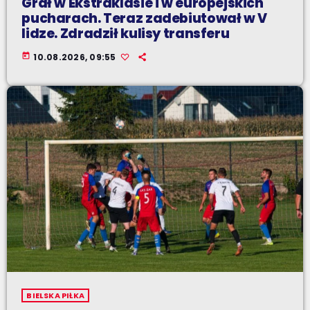
Grał w Ekstraklasie i w europejskich
pucharach. Teraz zadebiutował w V
lidze. Zdradził kulisy transferu
today
10.08.2026, 09:55
BIELSKA PIŁKA