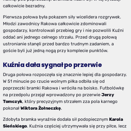
całkowicie bezradny.
Pierwsza połowa była pokazem siły wicelidera rozgrywek.
Młodzi zawodnicy Rakowa całkowicie zdominowali
gospodarzy, kontrolowali przebieg gry i nie pozwolili Kuźni
oddać ani jednego celnego strzału. Przed drugą połową
ustronianie stanęli przed bardzo trudnym zadaniem, a
goście byli już jedną nogą przy komplecie punktów.
Kuźnia dała sygnał po przerwie
Druga połowa rozpoczęła się znacznie lepiej dla gospodarzy.
W 51 minucie po rzucie wolnym piłka odbiła się od
poprzeczki bramki Rakowa i wróciła na boisko. Futbolówkę
na przedpolu przejął wprowadzony po przerwie
Jerzy
Tomczyk
, który precyzyjnym strzałem zza pola karnego
pokonał
Wiktora Żołneczkę
.
Zdobyta bramka wyraźnie dodała sił podopiecznym
Karola
Sieńskiego
. Kuźnia częściej utrzymywała się przy piłce, lecz