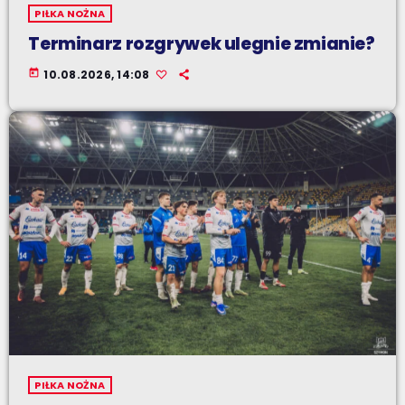
PIŁKA NOŻNA
Terminarz rozgrywek ulegnie zmianie?
today
10.08.2026, 14:08
PIŁKA NOŻNA