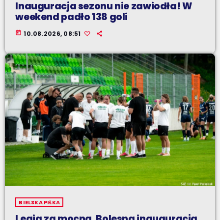
Inauguracja sezonu nie zawiodła! W
weekend padło 138 goli
today
10.08.2026, 08:51
BIELSKA PIŁKA
Legia za mocna. Bolesna inauguracja