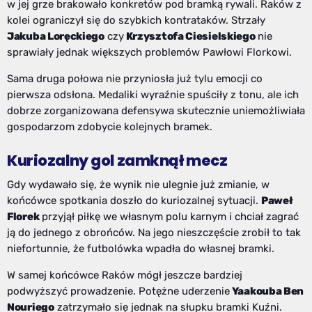
w jej grze brakowało konkretów pod bramką rywali. Raków z
kolei ograniczył się do szybkich kontrataków. Strzały
Jakuba Loręckiego
czy
Krzysztofa Ciesielskiego
nie
sprawiały jednak większych problemów Pawłowi Florkowi.
Sama druga połowa nie przyniosła już tylu emocji co
pierwsza odsłona. Medaliki wyraźnie spuściły z tonu, ale ich
dobrze zorganizowana defensywa skutecznie uniemożliwiała
gospodarzom zdobycie kolejnych bramek.
Kuriozalny gol zamknął mecz
Gdy wydawało się, że wynik nie ulegnie już zmianie, w
końcówce spotkania doszło do kuriozalnej sytuacji.
Paweł
Florek
przyjął piłkę we własnym polu karnym i chciał zagrać
ją do jednego z obrońców. Na jego nieszczęście zrobił to tak
niefortunnie, że futbolówka wpadła do własnej bramki.
W samej końcówce Raków mógł jeszcze bardziej
podwyższyć prowadzenie. Potężne uderzenie
Yaakouba Ben
Nouriego
zatrzymało się jednak na słupku bramki Kuźni.