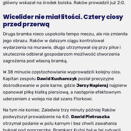
główny wskazał na środek boiska. Raków prowadził już 2:0.
Wicelider nie miał litości. Cztery ciosy
przed przerwą
Druga bramka nieco uspokoiła tempo meczu, ale nie zmieniła
jego obrazu. Raków w dalszym ciągu kontrolował
wydarzenia na murawie, długo utrzymywał się przy piłce i
skutecznie odbierał gospodarzom możliwość stworzenia
zagrożenia pod własną bramką.
W 38 minucie częstochowianie wyprowadzili kolejny cios.
Kapitan zespołu
Dawid Kucharczyk
posłał precyzyjne
dośrodkowanie w pole karne, gdzie
Jerzy Napieraj
najpierw
opanował piłkę klatką piersiową, a następnie efektownym
uderzeniem z woleja nie dał szans Florkowi.
Na tym nie koniec. Zaledwie trzy minuty później Raków
podwyższył prowadzenie na 4:0.
Dawid Pietruszka
otrzymał podanie w polu karnym i bez chwili zawahania
huknął pod poprzeczkę. Bramkarz Kuźni był w tej sytuacji