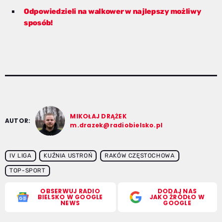
Odpowiedzieli na walkower w najlepszy możliwy
sposób!
MIKOŁAJ DRĄŻEK
AUTOR:
m.drazek@radiobielsko.pl
IV LIGA
KUŹNIA USTROŃ
RAKÓW CZĘSTOCHOWA
TOP-SPORT
OBSERWUJ RADIO
DODAJ NAS
BIELSKO W GOOGLE
JAKO ŹRÓDŁO W
NEWS
GOOGLE