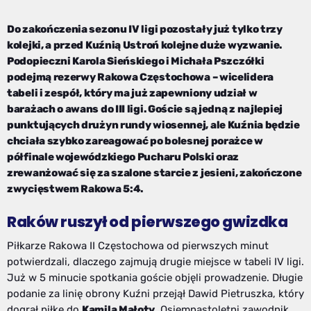
Do zakończenia sezonu IV ligi pozostały już tylko trzy
kolejki, a przed Kuźnią Ustroń kolejne duże wyzwanie.
Podopieczni Karola Sieńskiego i Michała Pszczółki
podejmą rezerwy Rakowa Częstochowa – wicelidera
tabeli i zespół, który ma już zapewniony udział w
barażach o awans do III ligi. Goście są jedną z najlepiej
punktujących drużyn rundy wiosennej, ale Kuźnia będzie
chciała szybko zareagować po bolesnej porażce w
półfinale wojewódzkiego Pucharu Polski oraz
zrewanżować się za szalone starcie z jesieni, zakończone
zwycięstwem Rakowa 5:4.
Raków ruszył od pierwszego gwizdka
Piłkarze Rakowa II Częstochowa od pierwszych minut
potwierdzali, dlaczego zajmują drugie miejsce w tabeli IV ligi.
Już w 5 minucie spotkania goście objęli prowadzenie. Długie
podanie za linię obrony Kuźni przejął Dawid Pietruszka, który
dograł piłkę do
Kamila Małoty
. Osiemnastoletni zawodnik