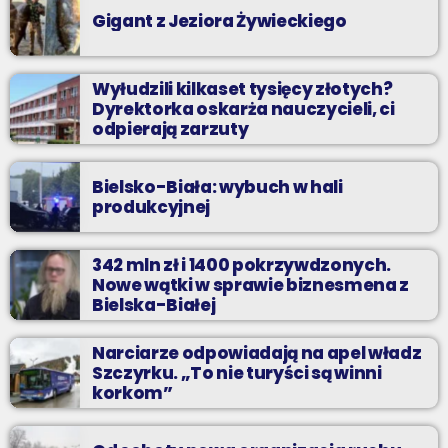
Gigant z Jeziora Żywieckiego
Wyłudzili kilkaset tysięcy złotych?
Dyrektorka oskarża nauczycieli, ci
odpierają zarzuty
Bielsko-Biała: wybuch w hali
produkcyjnej
342 mln zł i 1400 pokrzywdzonych.
Nowe wątki w sprawie biznesmena z
Bielska-Białej
Narciarze odpowiadają na apel władz
Szczyrku. „To nie turyści są winni
korkom”