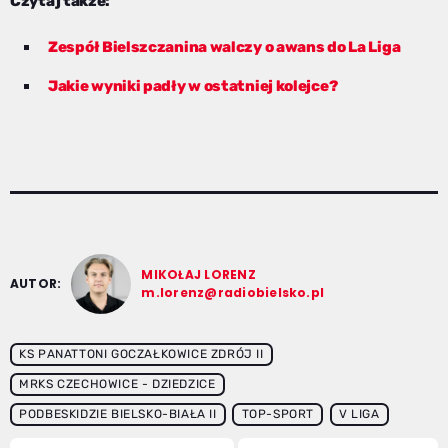
Czytaj także:
Zespół Bielszczanina walczy o awans do La Liga
Jakie wyniki padły w ostatniej kolejce?
MIKOŁAJ LORENZ
AUTOR:
m.lorenz@radiobielsko.pl
KS PANATTONI GOCZAŁKOWICE ZDRÓJ II
MRKS CZECHOWICE - DZIEDZICE
PODBESKIDZIE BIELSKO-BIAŁA II
TOP-SPORT
V LIGA