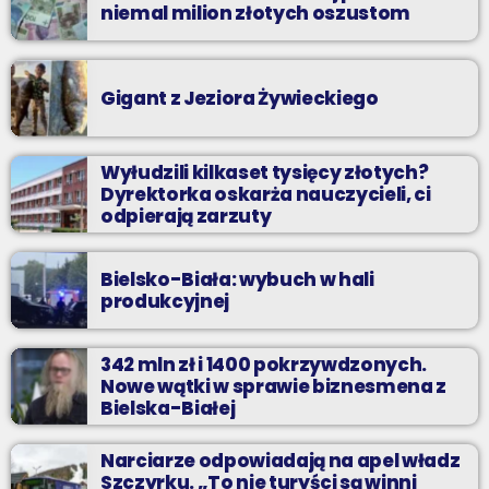
niemal milion złotych oszustom
Gigant z Jeziora Żywieckiego
Wyłudzili kilkaset tysięcy złotych?
Dyrektorka oskarża nauczycieli, ci
odpierają zarzuty
Bielsko-Biała: wybuch w hali
produkcyjnej
342 mln zł i 1400 pokrzywdzonych.
Nowe wątki w sprawie biznesmena z
Bielska-Białej
Narciarze odpowiadają na apel władz
Szczyrku. „To nie turyści są winni