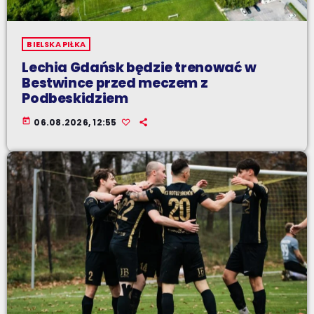
BIELSKA PIŁKA
Lechia Gdańsk będzie trenować w
Bestwince przed meczem z
Podbeskidziem
today
06.08.2026, 12:55