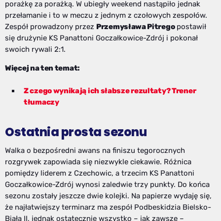
porażkę za porażką. W ubiegły weekend nastąpiło jednak
przełamanie i to w meczu z jednym z czołowych zespołów.
Zespół prowadzony przez
Przemysława Pitrego
postawił
się drużynie KS Panattoni Goczałkowice-Zdrój i pokonał
swoich rywali 2:1.
Więcej na ten temat:
Z czego wynikają ich słabsze rezultaty? Trener
tłumaczy
Ostatnia prosta sezonu
Walka o bezpośredni awans na finiszu tegorocznych
rozgrywek zapowiada się niezwykle ciekawie. Różnica
pomiędzy liderem z Czechowic, a trzecim KS Panattoni
Goczałkowice-Zdrój wynosi zaledwie trzy punkty. Do końca
sezonu zostały jeszcze dwie kolejki. Na papierze wydaję się,
że najłatwiejszy terminarz ma zespół Podbeskidzia Bielsko-
Biała II, jednak ostatecznie wszystko – jak zawsze –