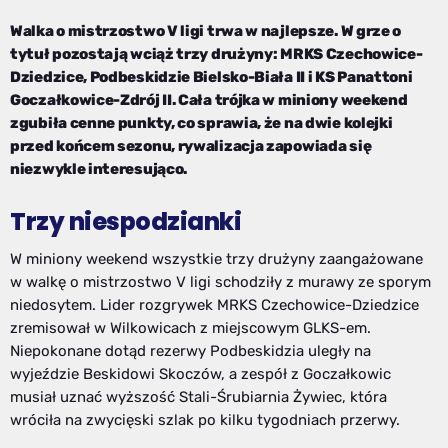
Walka o mistrzostwo V ligi trwa w najlepsze. W grze o
tytuł pozostają wciąż trzy drużyny: MRKS Czechowice-
Dziedzice, Podbeskidzie Bielsko-Biała II i KS Panattoni
Goczałkowice-Zdrój II. Cała trójka w miniony weekend
zgubiła cenne punkty, co sprawia, że na dwie kolejki
przed końcem sezonu, rywalizacja zapowiada się
niezwykle interesująco.
Trzy niespodzianki
W miniony weekend wszystkie trzy drużyny zaangażowane
w walkę o mistrzostwo V ligi schodziły z murawy ze sporym
niedosytem. Lider rozgrywek MRKS Czechowice-Dziedzice
zremisował w Wilkowicach z miejscowym GLKS-em.
Niepokonane dotąd rezerwy Podbeskidzia uległy na
wyjeździe Beskidowi Skoczów, a zespół z Goczałkowic
musiał uznać wyższość Stali-Śrubiarnia Żywiec, która
wróciła na zwycięski szlak po kilku tygodniach przerwy.