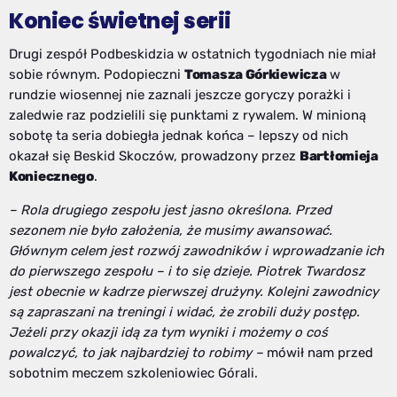
Koniec świetnej serii
Drugi zespół Podbeskidzia w ostatnich tygodniach nie miał
sobie równym. Podopieczni
Tomasza Górkiewicza
w
rundzie wiosennej nie zaznali jeszcze goryczy porażki i
zaledwie raz podzielili się punktami z rywalem. W minioną
sobotę ta seria dobiegła jednak końca – lepszy od nich
okazał się Beskid Skoczów, prowadzony przez
Bartłomieja
Koniecznego
.
– Rola drugiego zespołu jest jasno określona. Przed
sezonem nie było założenia, że musimy awansować.
Głównym celem jest rozwój zawodników i wprowadzanie ich
do pierwszego zespołu – i to się dzieje. Piotrek Twardosz
jest obecnie w kadrze pierwszej drużyny. Kolejni zawodnicy
są zapraszani na treningi i widać, że zrobili duży postęp.
Jeżeli przy okazji idą za tym wyniki i możemy o coś
powalczyć, to jak najbardziej to robimy –
mówił nam przed
sobotnim meczem szkoleniowiec Górali.