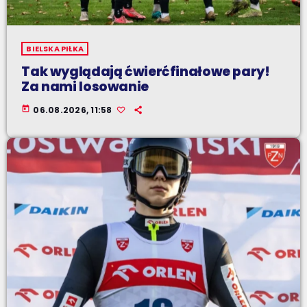
BIELSKA PIŁKA
Tak wyglądają ćwierćfinałowe pary!
Za nami losowanie
today
06.08.2026, 11:58