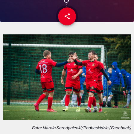
share
email
Foto: Marcin Seredyniecki/Podbeskidzie (Facebook)