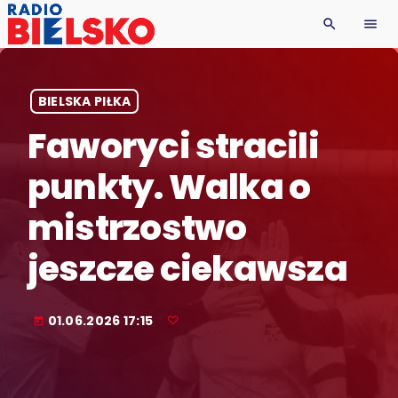
search
menu
BIELSKA PIŁKA
Faworyci stracili
punkty. Walka o
mistrzostwo
jeszcze ciekawsza
01.06.2026 17:15
today