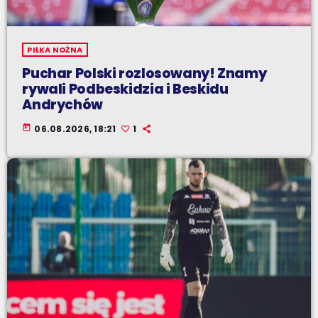
PIŁKA NOŻNA
Puchar Polski rozlosowany! Znamy
rywali Podbeskidzia i Beskidu
Andrychów
today
06.08.2026, 18:21
1