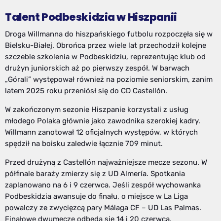
Talent Podbeskidzia w Hiszpanii
Droga Willmanna do hiszpańskiego futbolu rozpoczęła się w
Bielsku-Białej. Obrońca przez wiele lat przechodził kolejne
szczeble szkolenia w Podbeskidziu, reprezentując klub od
drużyn juniorskich aż po pierwszy zespół. W barwach
„Górali” występował również na poziomie seniorskim, zanim
latem 2025 roku przeniósł się do CD Castellón.
W zakończonym sezonie Hiszpanie korzystali z usług
młodego Polaka głównie jako zawodnika szerokiej kadry.
Willmann zanotował 12 oficjalnych występów, w których
spędził na boisku zaledwie łącznie 709 minut.
Przed drużyną z Castellón najważniejsze mecze sezonu. W
półfinale baraży zmierzy się z UD Almería. Spotkania
zaplanowano na 6 i 9 czerwca. Jeśli zespół wychowanka
Podbeskidzia awansuje do finału, o miejsce w La Liga
powalczy ze zwycięzcą pary Málaga CF – UD Las Palmas.
Finałowe dwumecze odbędą się 14 i 20 czerwca.