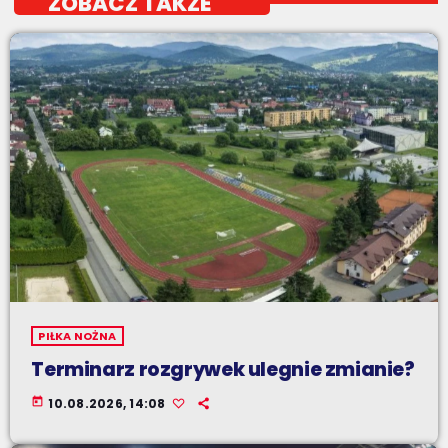
ZOBACZ TAKŻE
PIŁKA NOŻNA
Terminarz rozgrywek ulegnie zmianie?
today
10.08.2026, 14:08