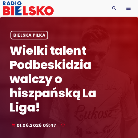
search
menu
BIELSKA PIŁKA
Wielki talent
Podbeskidzia
walczy o
hiszpańską La
Liga!
01.06.2026 09:47
today