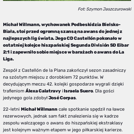
Fot: Szymon Jaszczurowski
Michał Willmann, wychowanek Podbeskidzia Bielsko-
Biała, stoi przed ogromną szansą na awans do jednej z
najlepszych lig świata. Jego CD Castellón pokonało w
ostatniej kolejce hiszpańskiej Segunda División SD Eibar
2:1 i zapewniło sobie miejsce w barażach o awans do La
Liga.
Zespół z Castellón de la Plana zakończył sezon zasadniczy
na szóstym miejscu z dorobkiem 72 punktów. W
decydującym meczu 42. kolejki gospodarze wygrali dzięki
trafieniom
Álexa Calatravy
i
Israela Suero
. Dla gości
jedynego gola zdobył
José Corpas
.
22-letni
Michał Willmann
całe spotkanie spędził na ławce
rezerwowych, jednak sam fakt znalezienia się w kadrze
zespołu walczącego o awans do hiszpańskiej ekstraklasy
jest kolejnym ważnym etapem w jego piłkarskiej karierze.