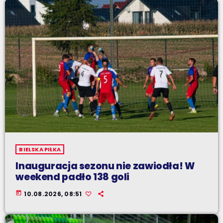
BIELSKA PIŁKA
Inauguracja sezonu nie zawiodła! W
weekend padło 138 goli
today
10.08.2026, 08:51