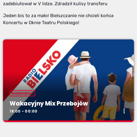
zadebiutował w V lidze. Zdradził kulisy transferu
Jeden bis to za mało! Bielszczanie nie chcieli końca
Koncertu w Oknie Teatru Polskiego!
ROZRYWKA
Wakacyjny Mix Przebojów
more_vert
18:00 - 00:00
Wakacyjny Mix Przebojów
close