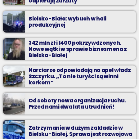
odpierają zarzuty
Bielsko-Biała: wybuch w hali
produkcyjnej
342 mln zł i 1400 pokrzywdzonych.
Nowe wątki w sprawie biznesmena z
Bielska-Białej
Narciarze odpowiadają na apel władz
Szczyrku. „To nie turyści są winni
korkom”
Od soboty nowa organizacja ruchu.
Przed nami dwa lata utrudnień!
Zatrzymania w dużym zakładzie w
Bielsku-Białej. Sprawa jest rozwojowa