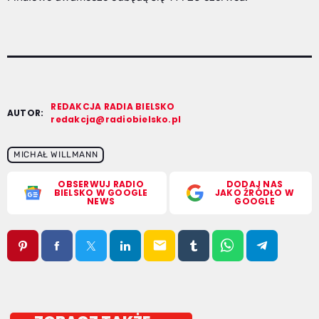
REDAKCJA RADIA BIELSKO
AUTOR:
redakcja@radiobielsko.pl
MICHAŁ WILLMANN
OBSERWUJ RADIO
DODAJ NAS
BIELSKO W GOOGLE
JAKO ŹRÓDŁO W
NEWS
GOOGLE
email