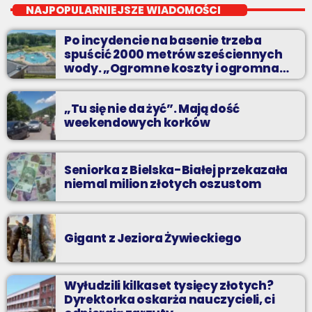
Wakacyjny Mix Przebojów w Radiu BIELSKO to najgorętsze hity
NAJPOPULARNIEJSZE WIADOMOŚCI
lata, muzyczne plażowe perełki, wspomnienia letnich
przebojów, nowości i premiery oraz Wasze pozdrowienia z
Po incydencie na basenie trzeba
wakacji!
spuścić 2000 metrów sześciennych
wody. „Ogromne koszty i ogromna
praca”
„Tu się nie da żyć”. Mają dość
weekendowych korków
Seniorka z Bielska-Białej przekazała
niemal milion złotych oszustom
Gigant z Jeziora Żywieckiego
Wyłudzili kilkaset tysięcy złotych?
Dyrektorka oskarża nauczycieli, ci