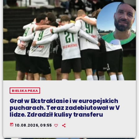
BIELSKA PIŁKA
Grał w Ekstraklasie i w europejskich
pucharach. Teraz zadebiutował w V
lidze. Zdradził kulisy transferu
today
10.08.2026, 09:55