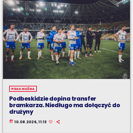
PIŁKA NOŻNA
Podbeskidzie dopina transfer
bramkarza. Niedługo ma dołączyć do
drużyny
today
10.08.2026, 11:13