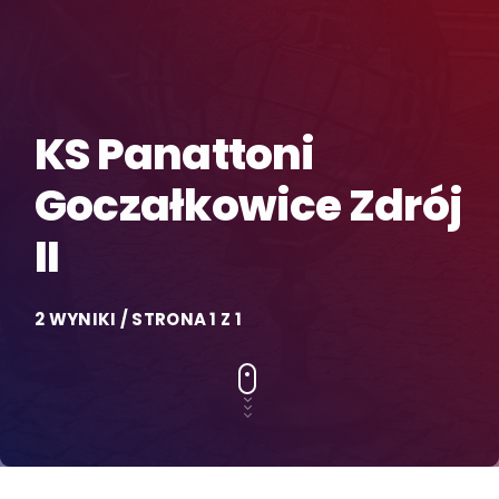
KS Panattoni
Goczałkowice Zdrój
II
2 WYNIKI / STRONA 1 Z 1