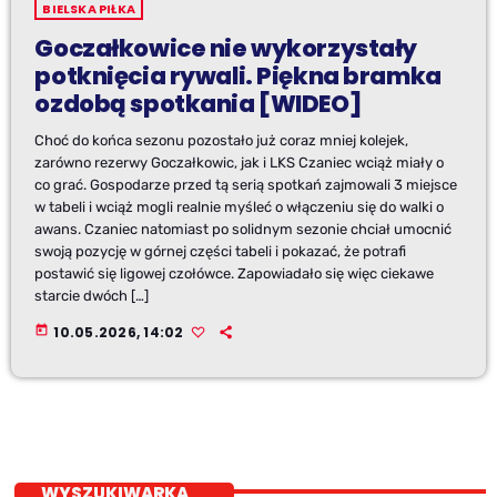
BIELSKA PIŁKA
Goczałkowice nie wykorzystały
potknięcia rywali. Piękna bramka
ozdobą spotkania [WIDEO]
Choć do końca sezonu pozostało już coraz mniej kolejek,
zarówno rezerwy Goczałkowic, jak i LKS Czaniec wciąż miały o
co grać. Gospodarze przed tą serią spotkań zajmowali 3 miejsce
w tabeli i wciąż mogli realnie myśleć o włączeniu się do walki o
awans. Czaniec natomiast po solidnym sezonie chciał umocnić
swoją pozycję w górnej części tabeli i pokazać, że potrafi
postawić się ligowej czołówce. Zapowiadało się więc ciekawe
starcie dwóch […]
today
10.05.2026, 14:02
WYSZUKIWARKA