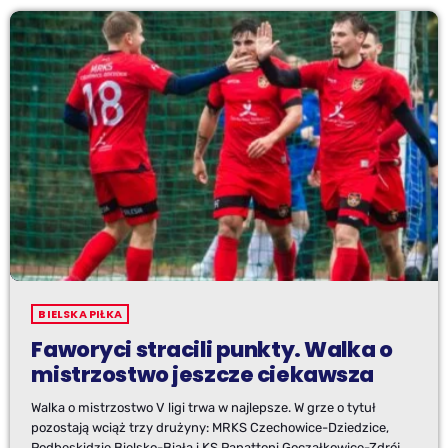
BIELSKA PIŁKA
Faworyci stracili punkty. Walka o
mistrzostwo jeszcze ciekawsza
Walka o mistrzostwo V ligi trwa w najlepsze. W grze o tytuł
pozostają wciąż trzy drużyny: MRKS Czechowice-Dziedzice,
Podbeskidzie Bielsko-Biała i KS Panattoni Goczałkowice-Zdrój.