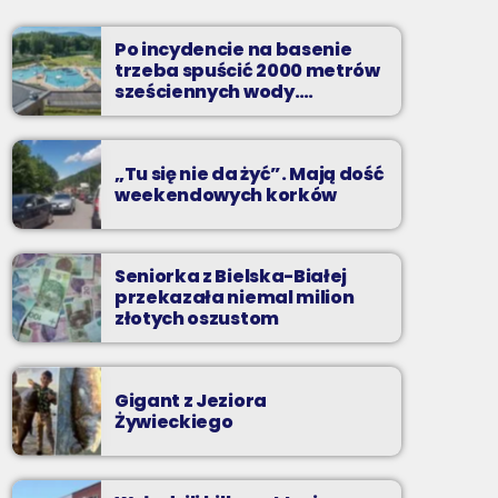
Wakacyjny Mix Przebojów w Radiu BIELSKO
to najgorętsze hity lata, muzyczne plażowe
Po incydencie na basenie
perełki, wspomnienia letnich przebojów,
trzeba spuścić 2000 metrów
nowości i premiery oraz Wasze pozdrowienia
sześciennych wody.
„Ogromne koszty i ogromna
z wakacji!
praca”
„Tu się nie da żyć”. Mają dość
weekendowych korków
Seniorka z Bielska-Białej
przekazała niemal milion
złotych oszustom
Gigant z Jeziora
Żywieckiego