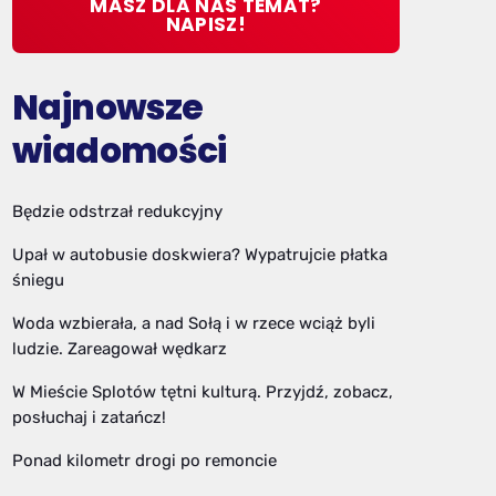
MASZ DLA NAS TEMAT?
NAPISZ!
Najnowsze
wiadomości
Będzie odstrzał redukcyjny
Upał w autobusie doskwiera? Wypatrujcie płatka
śniegu
Woda wzbierała, a nad Sołą i w rzece wciąż byli
ludzie. Zareagował wędkarz
W Mieście Splotów tętni kulturą. Przyjdź, zobacz,
posłuchaj i zatańcz!
Ponad kilometr drogi po remoncie