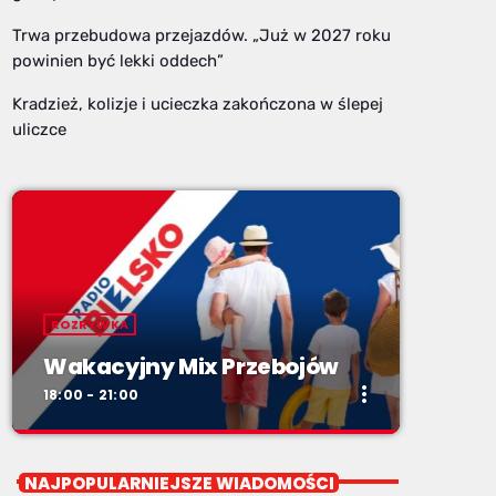
Trwa przebudowa przejazdów. „Już w 2027 roku
powinien być lekki oddech”
Kradzież, kolizje i ucieczka zakończona w ślepej
uliczce
ROZRYWKA
Wakacyjny Mix Przebojów
more_vert
18:00 - 21:00
close
Wakacyjny Mix Przebojów
NAJPOPULARNIEJSZE WIADOMOŚCI