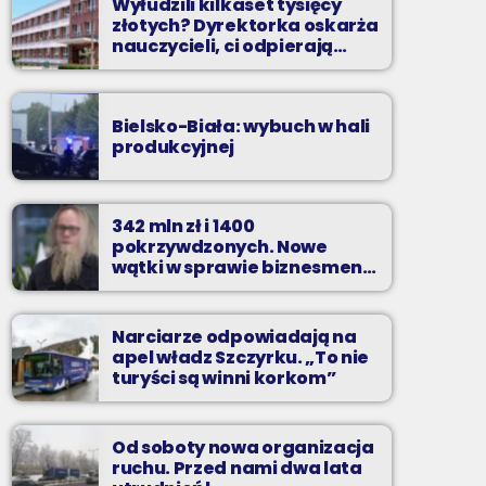
Wyłudzili kilkaset tysięcy
złotych? Dyrektorka oskarża
nauczycieli, ci odpierają
zarzuty
Bielsko-Biała: wybuch w hali
produkcyjnej
342 mln zł i 1400
pokrzywdzonych. Nowe
wątki w sprawie biznesmena
z Bielska-Białej
Narciarze odpowiadają na
apel władz Szczyrku. „To nie
turyści są winni korkom”
Od soboty nowa organizacja
ruchu. Przed nami dwa lata