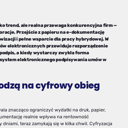
ko trend, ale realna przewaga konkurencyjna firm —
oracje. Przejście z papieru na e-dokumentację
wizacji i pełne wsparcie dla pracy hybrydowej. W
isów elektronicznych przewiduje rozporządzenie
podpis, a kiedy wystarczy zwykła forma
 system elektronicznego podpisywania umów w
odzą na cyfrowy obieg
a znacząco ograniczyć wydatki na druk, papier,
dokumentację realnie wpływa na rentowność
 dniami, teraz zamykają się w kilka chwil. Cyfryzacja