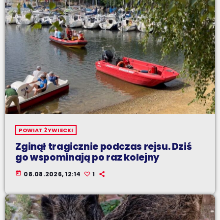
POWIAT ŻYWIECKI
Zginął tragicznie podczas rejsu. Dziś
go wspominają po raz kolejny
today
08.08.2026, 12:14
1