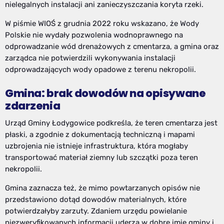
nielegalnych instalacji ani zanieczyszczania koryta rzeki.
W piśmie WIOŚ z grudnia 2022 roku wskazano, że Wody
Polskie nie wydały pozwolenia wodnoprawnego na
odprowadzanie wód drenażowych z cmentarza, a gmina oraz
zarządca nie potwierdzili wykonywania instalacji
odprowadzających wody opadowe z terenu nekropolii.
Gmina: brak dowodów na opisywane
zdarzenia
Urząd Gminy Łodygowice podkreśla, że teren cmentarza jest
płaski, a zgodnie z dokumentacją techniczną i mapami
uzbrojenia nie istnieje infrastruktura, która mogłaby
transportować materiał ziemny lub szczątki poza teren
nekropolii.
Gmina zaznacza też, że mimo powtarzanych opisów nie
przedstawiono dotąd dowodów materialnych, które
potwierdzałyby zarzuty. Zdaniem urzędu powielanie
niezweryfikowanych informacji uderza w dobre imię gminy i