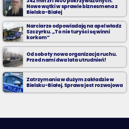
342 mln zł i 1400 pokrzywdzonych.
Nowe wątki w sprawie biznesmena z
Bielska-Białej
Narciarze odpowiadają na apel władz
Szczyrku. „To nie turyści są winni
korkom”
Od soboty nowa organizacja ruchu.
Przed nami dwa lata utrudnień!
Zatrzymania w dużym zakładzie w
Bielsku-Białej. Sprawa jest rozwojowa