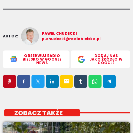
PAWEŁ CHUDECKI
AUTOR:
p.chudecki@radiobielsko.pl
OBSERWUJ RADIO
DODAJ NAS
BIELSKO W GOOGLE
JAKO ŹRÓDŁO W
NEWS
GOOGLE
email
ZOBACZ TAKŻE