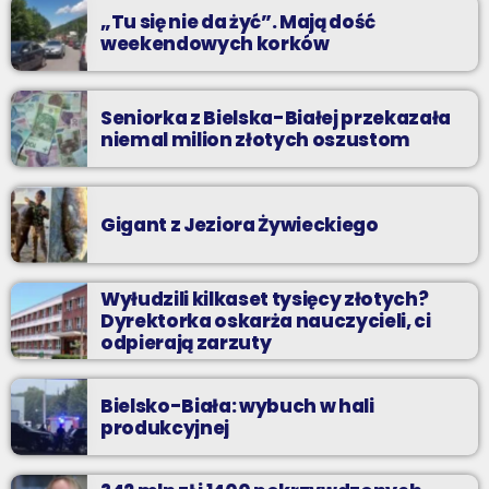
„Tu się nie da żyć”. Mają dość
weekendowych korków
Seniorka z Bielska-Białej przekazała
niemal milion złotych oszustom
Gigant z Jeziora Żywieckiego
Wyłudzili kilkaset tysięcy złotych?
Dyrektorka oskarża nauczycieli, ci
odpierają zarzuty
Bielsko-Biała: wybuch w hali
produkcyjnej