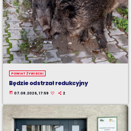
POWIAT ŻYWIECKI
Będzie odstrzał redukcyjny
today
07.08.2026, 17:59
2