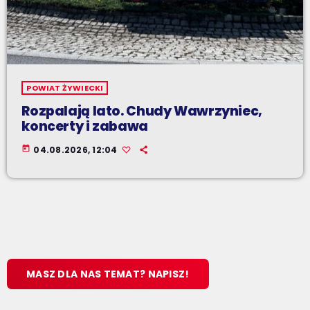
POWIAT ŻYWIECKI
Rozpalają lato. Chudy Wawrzyniec,
koncerty i zabawa
today
04.08.2026, 12:04
MASZ DLA NAS TEMAT? NAPISZ!