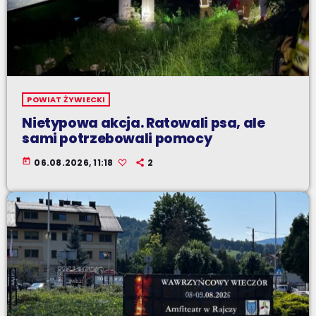
POWIAT ŻYWIECKI
Nietypowa akcja. Ratowali psa, ale
sami potrzebowali pomocy
today
06.08.2026, 11:18
2