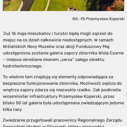
fot.: Fb Przemysław Koperski
Już 16 maja mieszkańcy i turyści będą mogli zajrzeć do
miejsc na co dzień całkowicie niedostępnych. W ramach
Wiślańskich Nocy Muzeów oraz akcji Funduszowy Maj
udostępniona zostanie galeria zapory zbiornika Wisła Czarne
– miejsce określane mianem „serca” całego obiektu
hydrotechnicznego.
To właśnie tam znajdują się elementy odpowiadające za
bezpieczne funkcjonowanie zbiornika. Możliwość zejścia do
wnętrza zapory zdarza się niezwykle rzadko. Jak podkreśla
wiceminister infrastruktury Przemysław Koperski, przez
blisko 50 lat galeria była udostępniana zwiedzającym jedynie
kilka razy.
Zwiedzanie przygotowali pracownicy Regionalnego Zarządu
Gospodarki Wodnej w Gliwicach, którzy oprowadzą