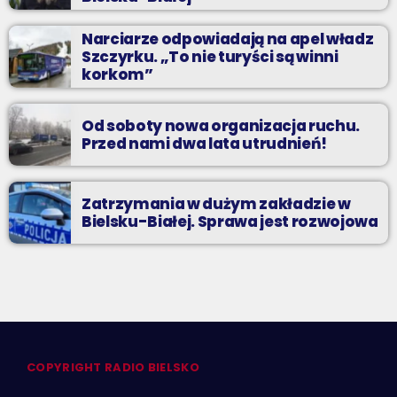
Narciarze odpowiadają na apel władz
Szczyrku. „To nie turyści są winni
korkom”
Od soboty nowa organizacja ruchu.
Przed nami dwa lata utrudnień!
Zatrzymania w dużym zakładzie w
Bielsku-Białej. Sprawa jest rozwojowa
COPYRIGHT RADIO BIELSKO