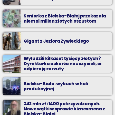
Seniorka z Bielska-Białej przekazała
niemal milion złotych oszustom
Gigant z Jeziora Żywieckiego
Wyłudzili kilkaset tysięcy złotych?
Dyrektorka oskarża nauczycieli, ci
odpierają zarzuty
Bielsko-Biała: wybuch w hali
produkcyjnej
342 mln zł i 1400 pokrzywdzonych.
Nowe wątki w sprawie biznesmena z
Bielska-Białej