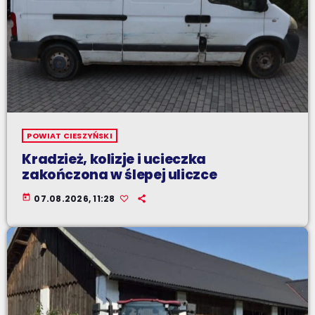
POWIAT CIESZYŃSKI
Kradzież, kolizje i ucieczka
zakończona w ślepej uliczce
today
07.08.2026, 11:28