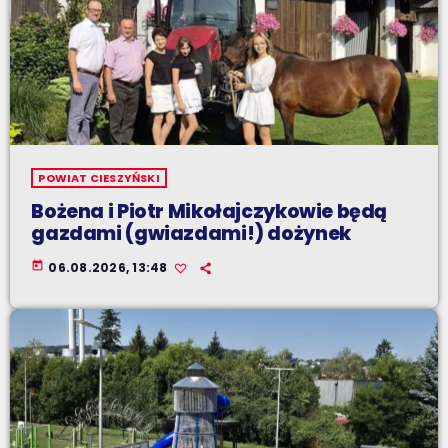
POWIAT CIESZYŃSKI
Bożena i Piotr Mikołajczykowie będą
gazdami (gwiazdami!) dożynek
today
06.08.2026, 13:48