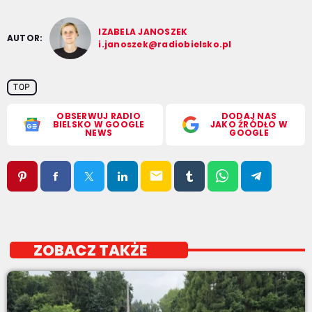
IZABELA JANOSZEK
AUTOR:
i.janoszek@radiobielsko.pl
TOP
OBSERWUJ RADIO
DODAJ NAS
BIELSKO W GOOGLE
JAKO ŹRÓDŁO W
NEWS
GOOGLE
email
ZOBACZ TAKŻE