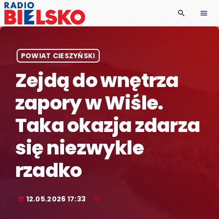
search
menu
POWIAT CIESZYŃSKI
Zejdą do wnętrza
zapory w Wiśle.
Taka okazja zdarza
się niezwykle
rzadko
12.05.2026 17:33
today