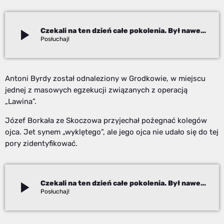
play_arrow
Czekali na ten dzień całe pokolenia. Był nawet prezydent
Paweł Chudecki
Antoni Byrdy został odnaleziony w Grodkowie, w miejscu
jednej z masowych egzekucji związanych z operacją
„Lawina”.
Józef Borkała ze Skoczowa przyjechał pożegnać kolegów
ojca. Jet synem „wyklętego”, ale jego ojca nie udało się do tej
pory zidentyfikować.
play_arrow
Czekali na ten dzień całe pokolenia. Był nawet prezydent
Paweł Chudecki