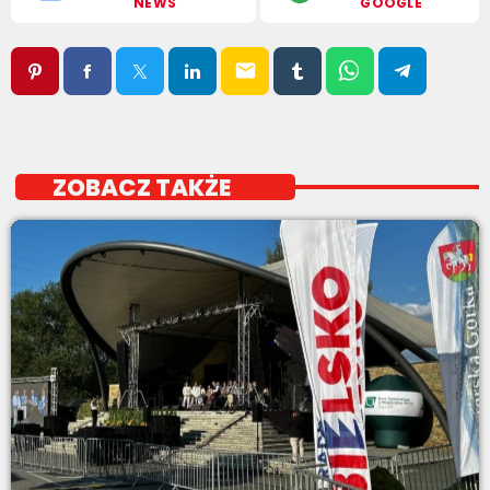
NEWS
GOOGLE
email
ZOBACZ TAKŻE