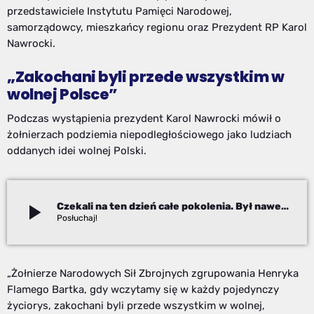
przedstawiciele Instytutu Pamięci Narodowej,
samorządowcy, mieszkańcy regionu oraz Prezydent RP Karol
Nawrocki.
„Zakochani byli przede wszystkim w
wolnej Polsce”
Podczas wystąpienia prezydent Karol Nawrocki mówił o
żołnierzach podziemia niepodległościowego jako ludziach
oddanych idei wolnej Polski.
play_arrow
Czekali na ten dzień całe pokolenia. Był nawet prezydent
Paweł Chudecki
„Żołnierze Narodowych Sił Zbrojnych zgrupowania Henryka
Flamego Bartka, gdy wczytamy się w każdy pojedynczy
życiorys, zakochani byli przede wszystkim w wolnej,