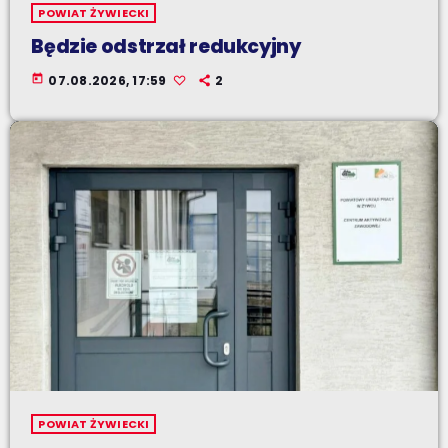
POWIAT ŻYWIECKI
Będzie odstrzał redukcyjny
today
07.08.2026, 17:59
2
POWIAT ŻYWIECKI