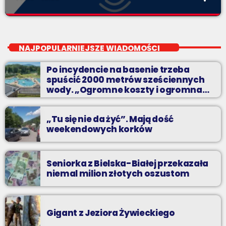
Twój wybór, Twoje pozdrowienia
close
Niedziele od 14 do 16
NAJPOPULARNIEJSZE WIADOMOŚCI
Zadzwoń do nas, wybierz jedną z dwóch muzycznych
Po incydencie na basenie trzeba
propozycji i pozdrów bliskich na żywo w Radiu BIELSKO.
spuścić 2000 metrów sześciennych
wody. „Ogromne koszty i ogromna
praca”
„Tu się nie da żyć”. Mają dość
weekendowych korków
Seniorka z Bielska-Białej przekazała
niemal milion złotych oszustom
Gigant z Jeziora Żywieckiego