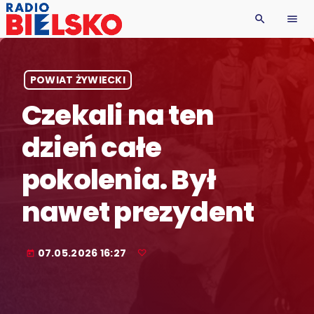
search
menu
POWIAT ŻYWIECKI
Czekali na ten
dzień całe
pokolenia. Był
nawet prezydent
07.05.2026 16:27
today