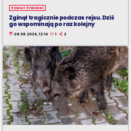
POWIAT ŻYWIECKI
Zginął tragicznie podczas rejsu. Dziś
go wspominają po raz kolejny
today
08.08.2026, 12:14
1
2