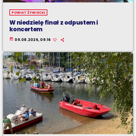
POWIAT ŻYWIECKI
W niedzielę finał z odpustem i
koncertem
today
09.08.2026, 09:16