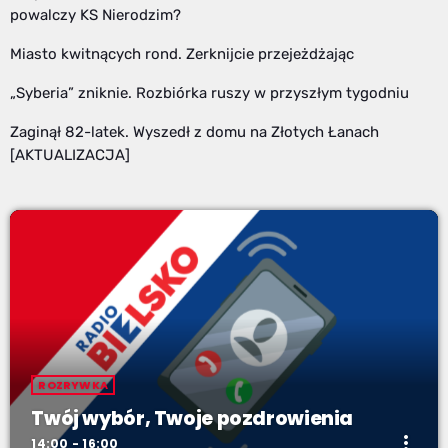
powalczy KS Nierodzim?
Miasto kwitnących rond. Zerknijcie przejeżdżając
„Syberia” zniknie. Rozbiórka ruszy w przyszłym tygodniu
Zaginął 82-latek. Wyszedł z domu na Złotych Łanach
[AKTUALIZACJA]
ROZRYWKA
Twój wybór, Twoje pozdrowienia
more_vert
14:00 - 16:00