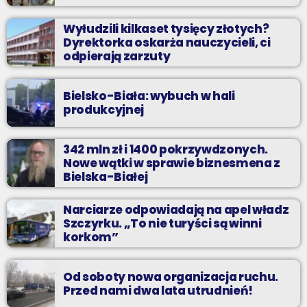
Wyłudzili kilkaset tysięcy złotych?
Dyrektorka oskarża nauczycieli, ci
odpierają zarzuty
Bielsko-Biała: wybuch w hali
produkcyjnej
342 mln zł i 1400 pokrzywdzonych.
Nowe wątki w sprawie biznesmena z
Bielska-Białej
Narciarze odpowiadają na apel władz
Szczyrku. „To nie turyści są winni
korkom”
Od soboty nowa organizacja ruchu.
Przed nami dwa lata utrudnień!