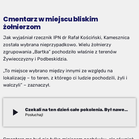
Cmentarz w miejscu bliskim
żołnierzom
Jak wyjaśniał rzecznik IPN dr Rafał Kościński, Kamesznica
została wybrana nieprzypadkowo. Wielu żołnierzy
zgrupowania „Bartka” pochodziło właśnie z terenów
Żywiecczyzny i Podbeskidzia.
„To miejsce wybrano między innymi ze względu na
lokalizację – to teren, z którego ci ludzie pochodzili, żyli i
walczyli” – zaznaczył.
play_arrow
Czekali na ten dzień całe pokolenia. Był nawet prezydent
Paweł Chudecki