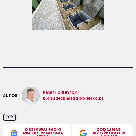
PAWEŁ CHUDECKI
AUTOR:
p.chudecki@radiobielsko.pl
TOP
OBSERWUJ RADIO
DODAJ NAS
BIELSKO W GOOGLE
JAKO ŹRÓDŁO W