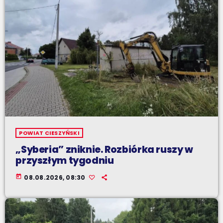
POWIAT CIESZYŃSKI
„Syberia” zniknie. Rozbiórka ruszy w
przyszłym tygodniu
today
08.08.2026, 08:30