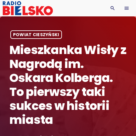
search
menu
POWIAT CIESZYŃSKI
Mieszkanka Wisły z
Nagrodą im.
Oskara Kolberga.
To pierwszy taki
sukces w historii
miasta