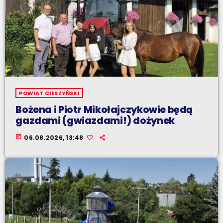
POWIAT CIESZYŃSKI
Bożena i Piotr Mikołajczykowie będą
gazdami (gwiazdami!) dożynek
today
06.08.2026, 13:48