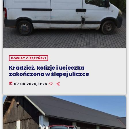
POWIAT CIESZYŃSKI
Kradzież, kolizje i ucieczka
zakończona w ślepej uliczce
today
07.08.2026, 11:28