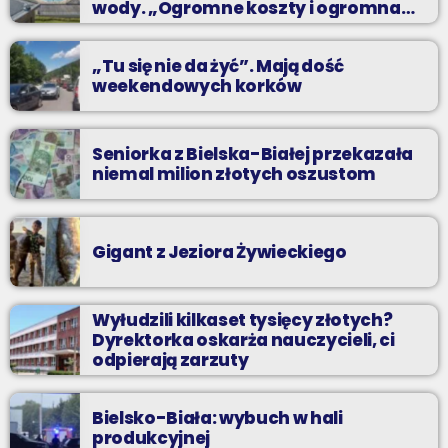
wody. „Ogromne koszty i ogromna
praca”
„Tu się nie da żyć”. Mają dość
weekendowych korków
Seniorka z Bielska-Białej przekazała
niemal milion złotych oszustom
Gigant z Jeziora Żywieckiego
Wyłudzili kilkaset tysięcy złotych?
Dyrektorka oskarża nauczycieli, ci
odpierają zarzuty
Bielsko-Biała: wybuch w hali
produkcyjnej