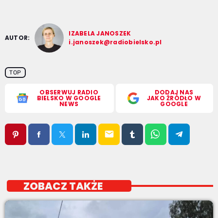
IZABELA JANOSZEK
AUTOR:
i.janoszek@radiobielsko.pl
TOP
OBSERWUJ RADIO
DODAJ NAS
BIELSKO W GOOGLE
JAKO ŹRÓDŁO W
NEWS
GOOGLE
email
ZOBACZ TAKŻE