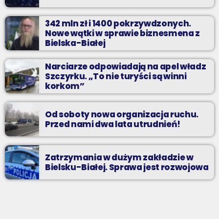
342 mln zł i 1400 pokrzywdzonych.
Nowe wątki w sprawie biznesmena z
Bielska-Białej
Narciarze odpowiadają na apel władz
Szczyrku. „To nie turyści są winni
korkom”
Od soboty nowa organizacja ruchu.
Przed nami dwa lata utrudnień!
Zatrzymania w dużym zakładzie w
Bielsku-Białej. Sprawa jest rozwojowa