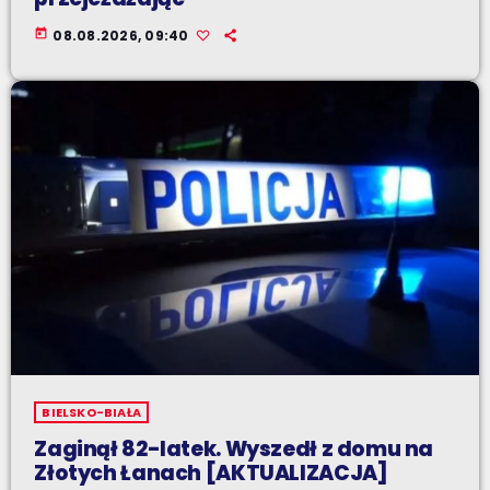
today
08.08.2026, 09:40
BIELSKO-BIAŁA
Zaginął 82-latek. Wyszedł z domu na
Złotych Łanach [AKTUALIZACJA]