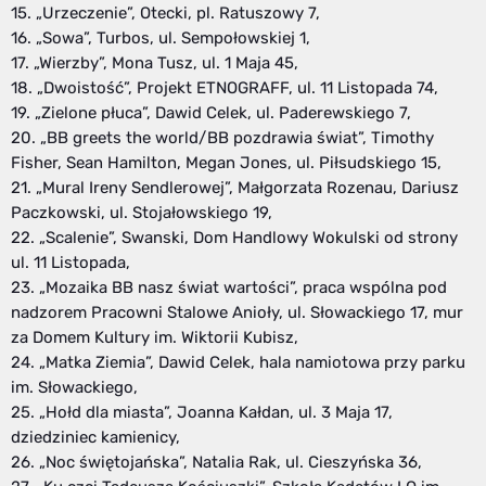
15. „Urzeczenie”, Otecki, pl. Ratuszowy 7,
16. „Sowa”, Turbos, ul. Sempołowskiej 1,
17. „Wierzby”, Mona Tusz, ul. 1 Maja 45,
18. „Dwoistość”, Projekt ETNOGRAFF, ul. 11 Listopada 74,
19. „Zielone płuca”, Dawid Celek, ul. Paderewskiego 7,
20. „BB greets the world/BB pozdrawia świat”, Timothy
Fisher, Sean Hamilton, Megan Jones, ul. Piłsudskiego 15,
21. „Mural Ireny Sendlerowej”, Małgorzata Rozenau, Dariusz
Paczkowski, ul. Stojałowskiego 19,
22. „Scalenie”, Swanski, Dom Handlowy Wokulski od strony
ul. 11 Listopada,
23. „Mozaika BB nasz świat wartości”, praca wspólna pod
nadzorem Pracowni Stalowe Anioły, ul. Słowackiego 17, mur
za Domem Kultury im. Wiktorii Kubisz,
24. „Matka Ziemia”, Dawid Celek, hala namiotowa przy parku
im. Słowackiego,
25. „Hołd dla miasta”, Joanna Kałdan, ul. 3 Maja 17,
dziedziniec kamienicy,
26. „Noc świętojańska”, Natalia Rak, ul. Cieszyńska 36,