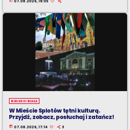
today
07.08.2026, 18:05
BIELSKO-BIAŁA
W Mieście Splotów tętni kulturą.
Przyjdź, zobacz, posłuchaj i zatańcz!
today
07.08.2026, 17:14
3