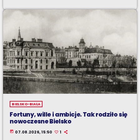
BIELSKO-BIAŁA
Fortuny, wille i ambicje. Tak rodziło się
nowoczesne Bielsko
today
07.08.2026, 15:50
1