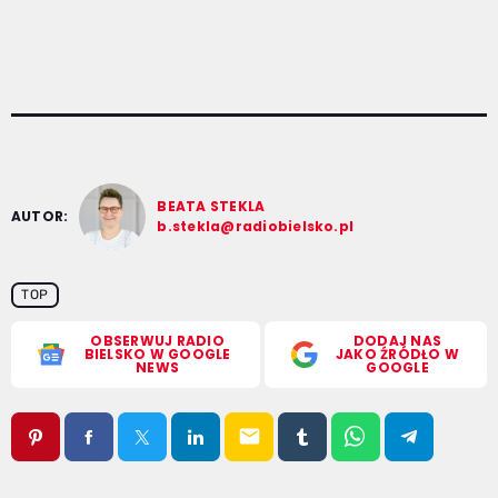
BEATA STEKLA
AUTOR:
b.stekla@radiobielsko.pl
TOP
OBSERWUJ RADIO
DODAJ NAS
BIELSKO W GOOGLE
JAKO ŹRÓDŁO W
NEWS
GOOGLE
email