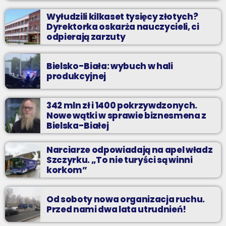
Wyłudzili kilkaset tysięcy złotych?
Dyrektorka oskarża nauczycieli, ci
odpierają zarzuty
Bielsko-Biała: wybuch w hali
produkcyjnej
342 mln zł i 1400 pokrzywdzonych.
Nowe wątki w sprawie biznesmena z
Bielska-Białej
Narciarze odpowiadają na apel władz
Szczyrku. „To nie turyści są winni
korkom”
Od soboty nowa organizacja ruchu.
Przed nami dwa lata utrudnień!