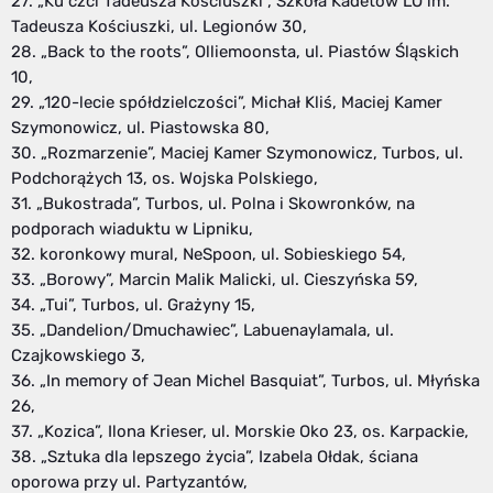
27. „Ku czci Tadeusza Kościuszki”, Szkoła Kadetów LO im.
Tadeusza Kościuszki, ul. Legionów 30,
28. „Back to the roots”, Olliemoonsta, ul. Piastów Śląskich
10,
29. „120-lecie spółdzielczości”, Michał Kliś, Maciej Kamer
Szymonowicz, ul. Piastowska 80,
30. „Rozmarzenie”, Maciej Kamer Szymonowicz, Turbos, ul.
Podchorążych 13, os. Wojska Polskiego,
31. „Bukostrada”, Turbos, ul. Polna i Skowronków, na
podporach wiaduktu w Lipniku,
32. koronkowy mural, NeSpoon, ul. Sobieskiego 54,
33. „Borowy”, Marcin Malik Malicki, ul. Cieszyńska 59,
34. „Tui”, Turbos, ul. Grażyny 15,
35. „Dandelion/Dmuchawiec”, Labuenaylamala, ul.
Czajkowskiego 3,
36. „In memory of Jean Michel Basquiat”, Turbos, ul. Młyńska
26,
37. „Kozica”, Ilona Krieser, ul. Morskie Oko 23, os. Karpackie,
38. „Sztuka dla lepszego życia”, Izabela Ołdak, ściana
oporowa przy ul. Partyzantów,