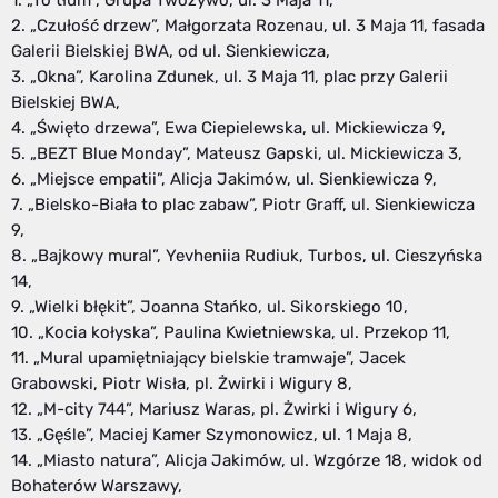
2. „Czułość drzew”, Małgorzata Rozenau, ul. 3 Maja 11, fasada
Galerii Bielskiej BWA, od ul. Sienkiewicza,
3. „Okna”, Karolina Zdunek, ul. 3 Maja 11, plac przy Galerii
Bielskiej BWA,
4. „Święto drzewa”, Ewa Ciepielewska, ul. Mickiewicza 9,
5. „BEZT Blue Monday”, Mateusz Gapski, ul. Mickiewicza 3,
6. „Miejsce empatii”, Alicja Jakimów, ul. Sienkiewicza 9,
7. „Bielsko-Biała to plac zabaw”, Piotr Graff, ul. Sienkiewicza
9,
8. „Bajkowy mural”, Yevheniia Rudiuk, Turbos, ul. Cieszyńska
14,
9. „Wielki błękit”, Joanna Stańko, ul. Sikorskiego 10,
10. „Kocia kołyska”, Paulina Kwietniewska, ul. Przekop 11,
11. „Mural upamiętniający bielskie tramwaje”, Jacek
Grabowski, Piotr Wisła, pl. Żwirki i Wigury 8,
12. „M-city 744”, Mariusz Waras, pl. Żwirki i Wigury 6,
13. „Gęśle”, Maciej Kamer Szymonowicz, ul. 1 Maja 8,
14. „Miasto natura”, Alicja Jakimów, ul. Wzgórze 18, widok od
Bohaterów Warszawy,