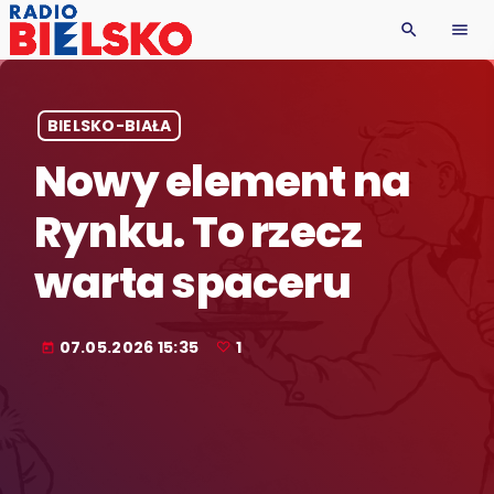
search
menu
BIELSKO-BIAŁA
Nowy element na
Rynku. To rzecz
warta spaceru
07.05.2026 15:35
1
today