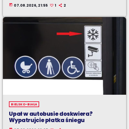
today
07.08.2026, 21:55
1
2
BIELSKO-BIAŁA
Upał w autobusie doskwiera?
Wypatrujcie płatka śniegu