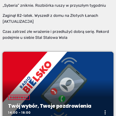
„Syberia” zniknie. Rozbiórka ruszy w przyszłym tygodniu
Zaginął 82-latek. Wyszedł z domu na Złotych Łanach
[AKTUALIZACJA]
Czas zatrzeć złe wrażenie i przedłużyć dobrą serię. Rekord
podejmie u siebie Stal Stalowa Wola
ROZRYWKA
Twój wybór, Twoje pozdrowienia
more_vert
14:00 - 16:00