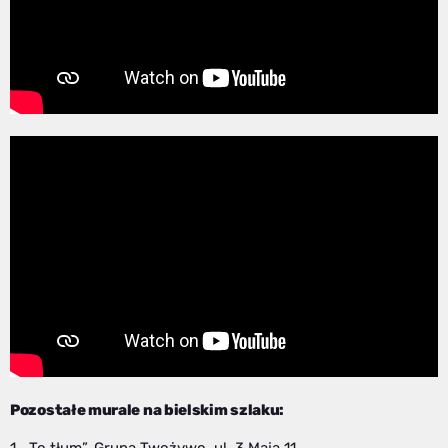
Pozostałe murale na bielskim szlaku:
1. „To tłum”, Grupa Twożywo, ul. 3 Maja 11,