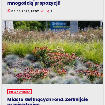
mnogością propozycji!
today
08.08.2026, 13:52
2
BIELSKO-BIAŁA
Miasto kwitnących rond. Zerknijcie
przejeżdżając