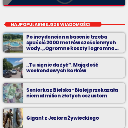
Twój wybór, Twoje pozdrowienia
close
Niedziele od 14 do 16
NAJPOPULARNIEJSZE WIADOMOŚCI
Zadzwoń do nas, wybierz jedną z dwóch muzycznych
Po incydencie na basenie trzeba
propozycji i pozdrów bliskich na żywo w Radiu BIELSKO.
spuścić 2000 metrów sześciennych
wody. „Ogromne koszty i ogromna
praca”
„Tu się nie da żyć”. Mają dość
weekendowych korków
Seniorka z Bielska-Białej przekazała
niemal milion złotych oszustom
Gigant z Jeziora Żywieckiego