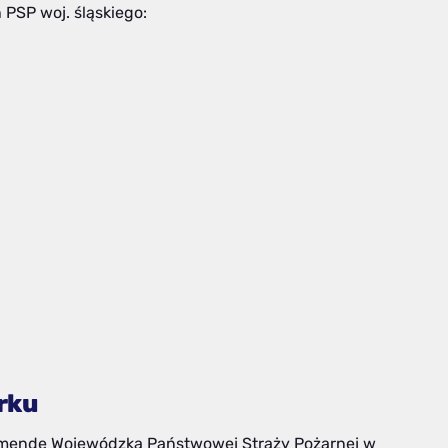
PSP woj. śląskiego:
rku
omendę Wojewódzką Państwowej Straży Pożarnej w