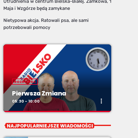
Utrudnienia w centrum Bielska-Białej. Zamkowa, 1
Maja i Wzgórze będą zamykane
Nietypowa akcja. Ratowali psa, ale sami
potrzebowali pomocy
ROZRYWKA
Pierwsza Zmiana
more_vert
05:30 - 10:00
close
Pierwsza Zmiana
NAJPOPULARNIEJSZE WIADOMOŚCI
od poniedziałku do piątku od 5:30