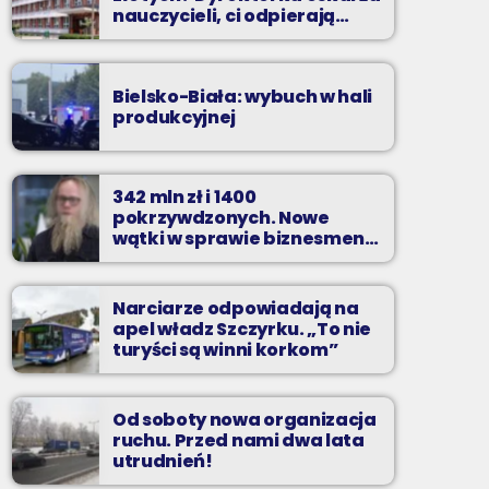
nauczycieli, ci odpierają
zarzuty
Bielsko-Biała: wybuch w hali
produkcyjnej
342 mln zł i 1400
pokrzywdzonych. Nowe
wątki w sprawie biznesmena
z Bielska-Białej
Narciarze odpowiadają na
apel władz Szczyrku. „To nie
turyści są winni korkom”
Od soboty nowa organizacja
ruchu. Przed nami dwa lata
utrudnień!