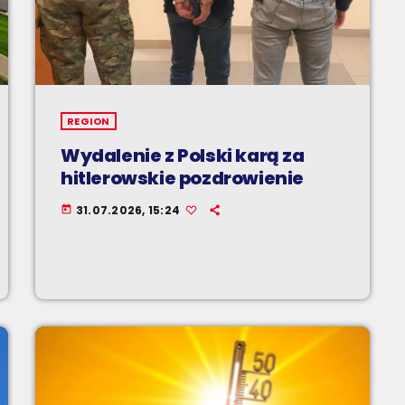
REGION
Wydalenie z Polski karą za
hitlerowskie pozdrowienie
31.07.2026, 15:24
today