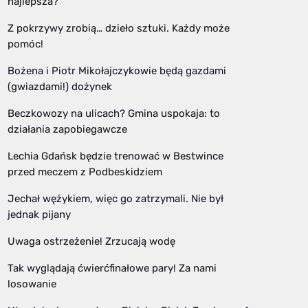
najlepsza?
Z pokrzywy zrobią… dzieło sztuki. Każdy może
pomóc!
Bożena i Piotr Mikołajczykowie będą gazdami
(gwiazdami!) dożynek
Beczkowozy na ulicach? Gmina uspokaja: to
działania zapobiegawcze
Lechia Gdańsk będzie trenować w Bestwince
przed meczem z Podbeskidziem
Jechał wężykiem, więc go zatrzymali. Nie był
jednak pijany
Uwaga ostrzeżenie! Zrzucają wodę
Tak wyglądają ćwierćfinałowe pary! Za nami
losowanie