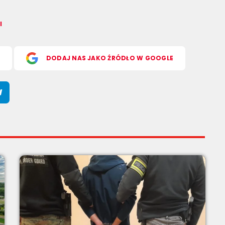
l
S
DODAJ NAS JAKO ŹRÓDŁO W GOOGLE