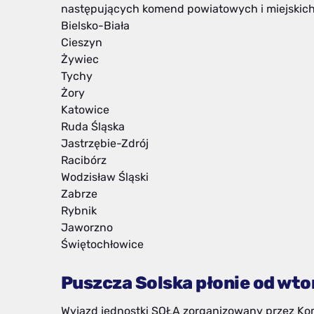
następujących komend powiatowych i miejskich 
Bielsko-Biała
Cieszyn
Żywiec
Tychy
Żory
Katowice
Ruda Śląska
Jastrzębie-Zdrój
Racibórz
Wodzisław Śląski
Zabrze
Rybnik
Jaworzno
Świętochłowice
Puszcza Solska płonie od wto
Wyjazd jednostki SOŁA zorganizowany przez K