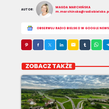
MAGDA MARCHIŃSKA
AUTOR:
m.marchinska@radiobielsko.p
OBSERWUJ RADIO BIELSKO W GOOGLE NEW
email
ZOBACZ TAKŻE