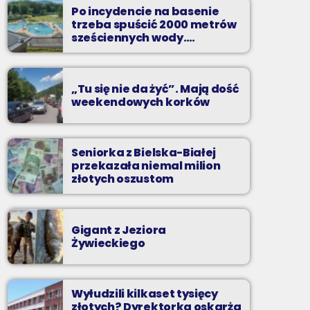
Po incydencie na basenie
Codziennie od poniedziałku do piątku od 5:30
trzeba spuścić 2000 metrów
do 10.
sześciennych wody.
„Ogromne koszty i ogromna
praca”
„Tu się nie da żyć”. Mają dość
weekendowych korków
Seniorka z Bielska-Białej
przekazała niemal milion
złotych oszustom
Gigant z Jeziora
Żywieckiego
Wyłudzili kilkaset tysięcy
złotych? Dyrektorka oskarża