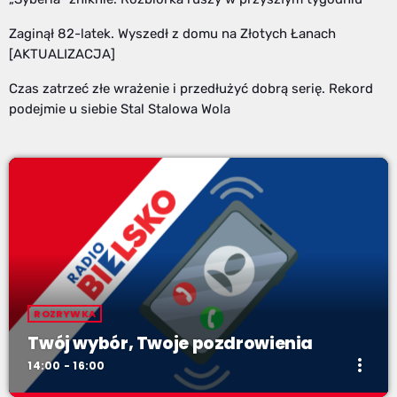
Zaginął 82-latek. Wyszedł z domu na Złotych Łanach
[AKTUALIZACJA]
Czas zatrzeć złe wrażenie i przedłużyć dobrą serię. Rekord
podejmie u siebie Stal Stalowa Wola
ROZRYWKA
Twój wybór, Twoje pozdrowienia
more_vert
14:00 - 16:00