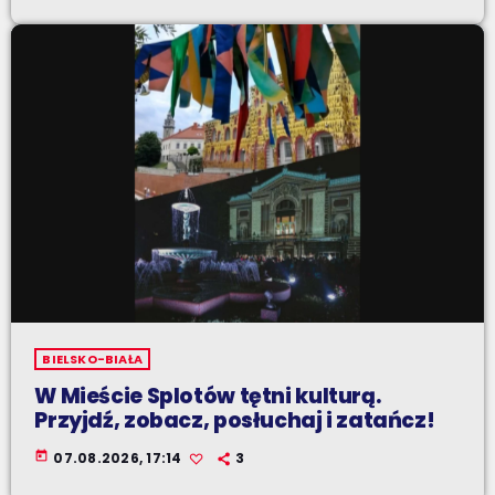
BIELSKO-BIAŁA
W Mieście Splotów tętni kulturą.
Przyjdź, zobacz, posłuchaj i zatańcz!
today
07.08.2026, 17:14
3