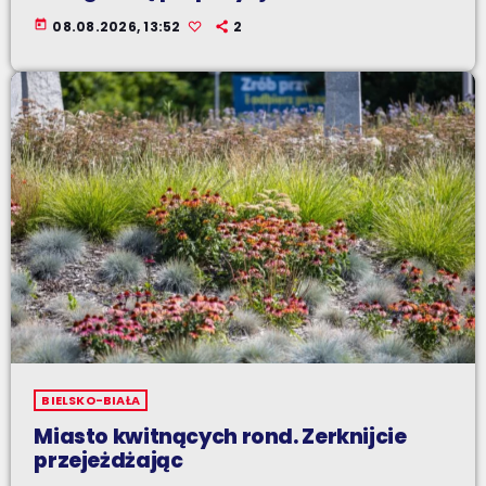
today
08.08.2026, 13:52
2
BIELSKO-BIAŁA
Miasto kwitnących rond. Zerknijcie
przejeżdżając