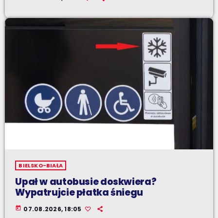
BIELSKO-BIAŁA
Upał w autobusie doskwiera?
Wypatrujcie płatka śniegu
today
07.08.2026, 18:05