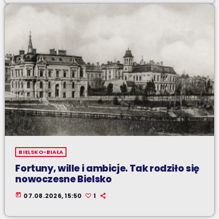
BIELSKO-BIAŁA
Fortuny, wille i ambicje. Tak rodziło się
nowoczesne Bielsko
today
07.08.2026, 15:50
1