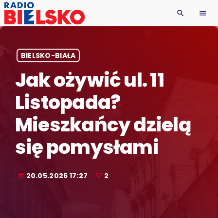
search
menu
BIELSKO-BIAŁA
Jak ożywić ul. 11
Listopada?
Mieszkańcy dzielą
się pomysłami
20.05.2026 17:27
2
today