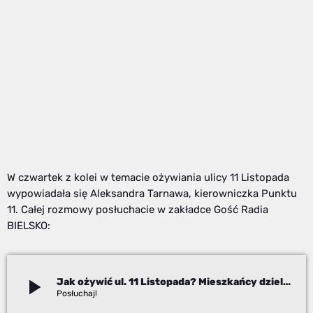
W czwartek z kolei w temacie ożywiania ulicy 11 Listopada
wypowiadała się Aleksandra Tarnawa, kierowniczka Punktu
11. Całej rozmowy posłuchacie w zakładce Gość Radia
BIELSKO:
play_arrow
Jak ożywić ul. 11 Listopada? Mieszkańcy dzielą się pomysłami
Adam Kanik