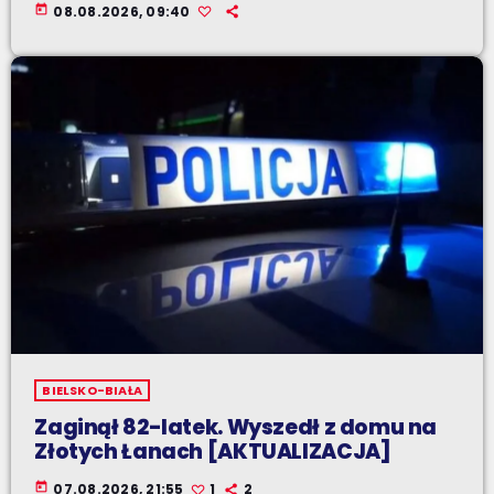
today
08.08.2026, 09:40
BIELSKO-BIAŁA
Zaginął 82-latek. Wyszedł z domu na
Złotych Łanach [AKTUALIZACJA]
today
07.08.2026, 21:55
1
2