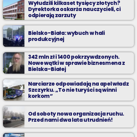
Wyłudzili kilkaset tysięcy złotych?
Dyrektorka oskarża nauczycieli, ci
odpierają zarzuty
Bielsko-Biała: wybuch w hali
produkcyjnej
342 mln zł i 1400 pokrzywdzonych.
Nowe wątki w sprawie biznesmena z
Bielska-Białej
Narciarze odpowiadają na apel władz
Szczyrku. „To nie turyści są winni
korkom”
Od soboty nowa organizacja ruchu.
Przed nami dwa lata utrudnień!