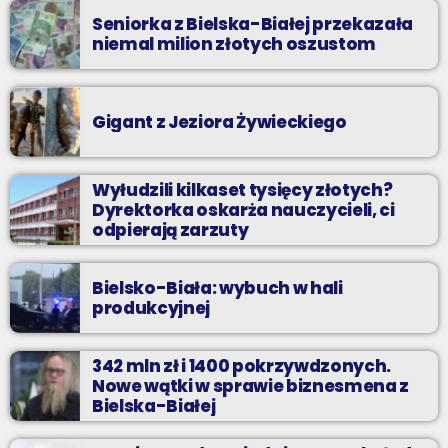
Seniorka z Bielska-Białej przekazała
niemal milion złotych oszustom
Gigant z Jeziora Żywieckiego
Wyłudzili kilkaset tysięcy złotych?
Dyrektorka oskarża nauczycieli, ci
odpierają zarzuty
Bielsko-Biała: wybuch w hali
produkcyjnej
342 mln zł i 1400 pokrzywdzonych.
Nowe wątki w sprawie biznesmena z
Bielska-Białej