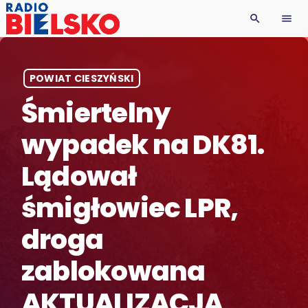
search
menu
POWIAT CIESZYŃSKI
Śmiertelny
wypadek na DK81.
Lądował
śmigłowiec LPR,
droga
zablokowana
AKTUALIZACJA