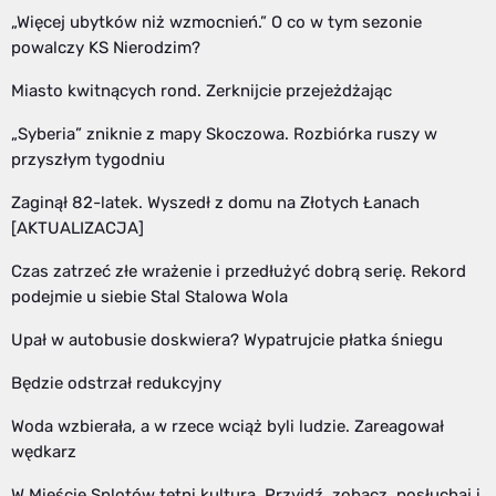
„Więcej ubytków niż wzmocnień.” O co w tym sezonie
powalczy KS Nierodzim?
Miasto kwitnących rond. Zerknijcie przejeżdżając
„Syberia” zniknie z mapy Skoczowa. Rozbiórka ruszy w
przyszłym tygodniu
Zaginął 82-latek. Wyszedł z domu na Złotych Łanach
[AKTUALIZACJA]
Czas zatrzeć złe wrażenie i przedłużyć dobrą serię. Rekord
podejmie u siebie Stal Stalowa Wola
Upał w autobusie doskwiera? Wypatrujcie płatka śniegu
Będzie odstrzał redukcyjny
Woda wzbierała, a w rzece wciąż byli ludzie. Zareagował
wędkarz
W Mieście Splotów tętni kulturą. Przyjdź, zobacz, posłuchaj i