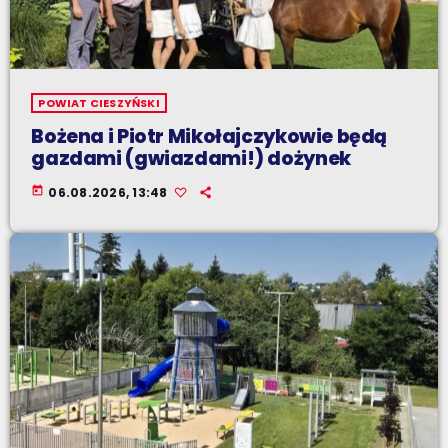
POWIAT CIESZYŃSKI
Bożena i Piotr Mikołajczykowie będą
gazdami (gwiazdami!) dożynek
today
06.08.2026, 13:48