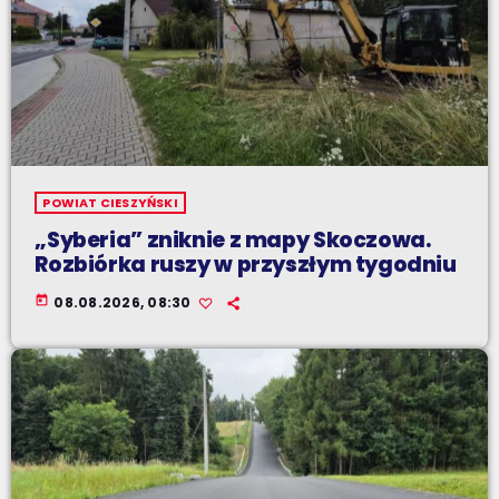
POWIAT CIESZYŃSKI
„Syberia” zniknie z mapy Skoczowa.
Rozbiórka ruszy w przyszłym tygodniu
today
08.08.2026, 08:30