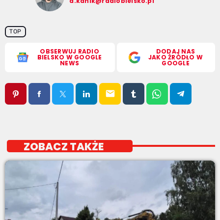
a.kanik@radiobielsko.pl
TOP
OBSERWUJ RADIO
DODAJ NAS
BIELSKO W GOOGLE
JAKO ŹRÓDŁO W
NEWS
GOOGLE
email
ZOBACZ TAKŻE