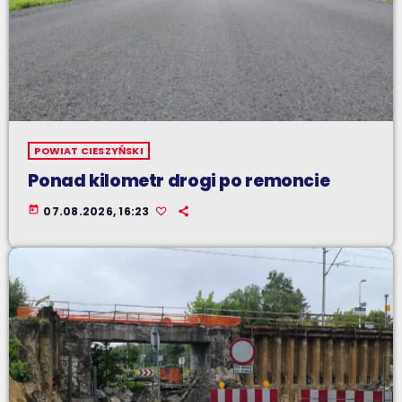
POWIAT CIESZYŃSKI
Ponad kilometr drogi po remoncie
today
07.08.2026, 16:23