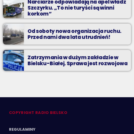
Narciarze odpowiadają na apel władz
Szczyrku. „To nie turyści są winni
korkom”
Od soboty nowa organizacja ruchu.
Przed nami dwa lata utrudnień!
Zatrzymania w dużym zakładzie w
Bielsku-Białej. Sprawa jest rozwojowa
COPYRIGHT RADIO BIELSKO
REGULAMINY