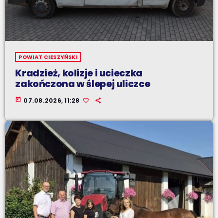
POWIAT CIESZYŃSKI
Kradzież, kolizje i ucieczka
zakończona w ślepej uliczce
today
07.08.2026, 11:28