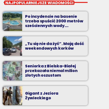
Twój wybór, Twoje
NAJPOPULARNIEJSZE WIADOMOŚCI
pozdrowienia
Niedziele od 14 do 16
Po incydencie na basenie
trzeba spuścić 2000 metrów
Zadzwoń do nas, wybierz jedną z dwóch
sześciennych wody.
„Ogromne koszty i ogromna
muzycznych propozycji i pozdrów bliskich na
praca”
żywo w Radiu BIELSKO.
„Tu się nie da żyć”. Mają dość
weekendowych korków
Seniorka z Bielska-Białej
przekazała niemal milion
złotych oszustom
Gigant z Jeziora
Żywieckiego