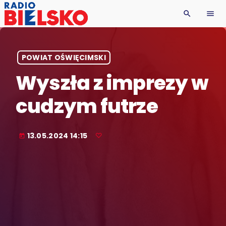
search
menu
POWIAT OŚWIĘCIMSKI
Wyszła z imprezy w
cudzym futrze
13.05.2024 14:15
today