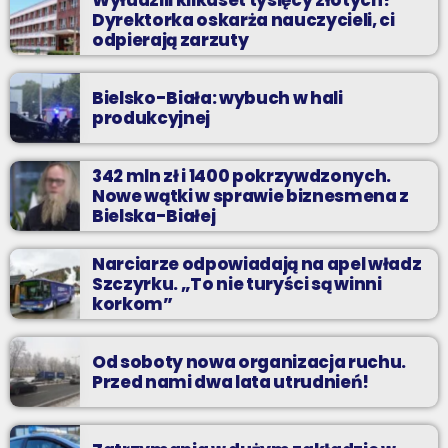
Dyrektorka oskarża nauczycieli, ci
odpierają zarzuty
Bielsko-Biała: wybuch w hali
produkcyjnej
342 mln zł i 1400 pokrzywdzonych.
Nowe wątki w sprawie biznesmena z
Bielska-Białej
Narciarze odpowiadają na apel władz
Szczyrku. „To nie turyści są winni
korkom”
Od soboty nowa organizacja ruchu.
Przed nami dwa lata utrudnień!