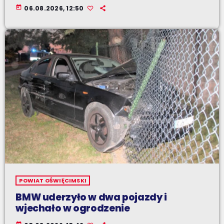
today
06.08.2026, 12:50
POWIAT OŚWIĘCIMSKI
BMW uderzyło w dwa pojazdy i
wjechało w ogrodzenie