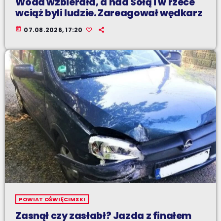
Woda wzbierała, a nad Sołą i w rzece
wciąż byli ludzie. Zareagował wędkarz
today
07.08.2026, 17:20
POWIAT OŚWIĘCIMSKI
Zasnął czy zasłabł? Jazda z finałem