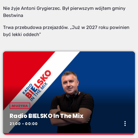
Nie żyje Antoni Grygierzec. Był pierwszym wójtem gminy
Bestwina
Trwa przebudowa przejazdów. „Już w 2027 roku powinien
być lekki oddech”
MUZYKA
Radio BIELSKO In The Mix
more_vert
21:00 - 00:00