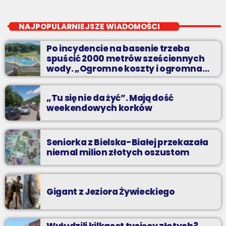
Radio BIELSKO In The Mix
close
piątki od 20 do północy
NAJPOPULARNIEJSZE WIADOMOŚCI
Kilkadziesiąt minut energetycznych beatów.
Po incydencie na basenie trzeba
spuścić 2000 metrów sześciennych
wody. „Ogromne koszty i ogromna
praca”
„Tu się nie da żyć”. Mają dość
weekendowych korków
Seniorka z Bielska-Białej przekazała
niemal milion złotych oszustom
Gigant z Jeziora Żywieckiego
Wyłudzili kilkaset tysięcy złotych?