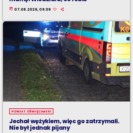
today
07.08.2026, 09:09
POWIAT OŚWIĘCIMSKI
Jechał wężykiem, więc go zatrzymali.
Nie był jednak pijany