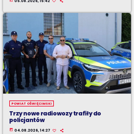
today
05.08.2026, 15:42
POWIAT OŚWIĘCIMSKI
Trzy nowe radiowozy trafiły do
policjantów
today
04.08.2026, 14:27