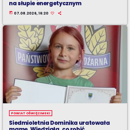
na słupie energetycznym
today
07.08.2026, 16:20
POWIAT OŚWIĘCIMSKI
Siedmioletnia Dominika uratowała
mamę. Wiedziała, co robić