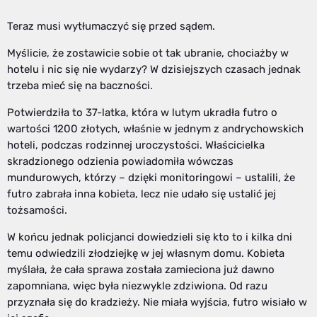
Teraz musi wytłumaczyć się przed sądem.
Myślicie, że zostawicie sobie ot tak ubranie, chociażby w
hotelu i nic się nie wydarzy? W dzisiejszych czasach jednak
trzeba mieć się na baczności.
Potwierdziła to 37-latka, która w lutym ukradła futro o
wartości 1200 złotych, właśnie w jednym z andrychowskich
hoteli, podczas rodzinnej uroczystości. Właścicielka
skradzionego odzienia powiadomiła wówczas
mundurowych, którzy – dzięki monitoringowi – ustalili, że
futro zabrała inna kobieta, lecz nie udało się ustalić jej
tożsamości.
W końcu jednak policjanci dowiedzieli się kto to i kilka dni
temu odwiedzili złodziejkę w jej własnym domu. Kobieta
myślała, że cała sprawa została zamieciona już dawno
zapomniana, więc była niezwykle zdziwiona. Od razu
przyznała się do kradzieży. Nie miała wyjścia, futro wisiało w