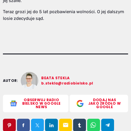
jej szafie.
Teraz grozi jej do 5 lat pozbawienia wolności. O jej dalszym
losie zdecyduje sąd.
BEATA STEKLA
AUTOR:
b.stekla@radiobielsko.pl
OBSERWUJ RADIO
DODAJ NAS
BIELSKO W GOOGLE
JAKO ŹRÓDŁO W
NEWS
GOOGLE
email