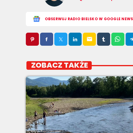
OBSERWUJ RADIO BIELSKO W GOOGLE NEW
email
ZOBACZ TAKŻE