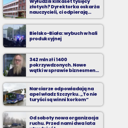
Wyłudzili kilkaset tysięcy
złotych? Dyrektorka oskarża
nauczycieli, ci odpierają
zarzuty
Bielsko-Biała: wybuch w hali
produkcyjnej
342 mln zł i 1400
pokrzywdzonych. Nowe
wątki w sprawie biznesmena
z Bielska-Białej
Narciarze odpowiadają na
apel władz Szczyrku. „To nie
turyści są winni korkom”
Od soboty nowa organizacja
ruchu. Przed nami dwa lata