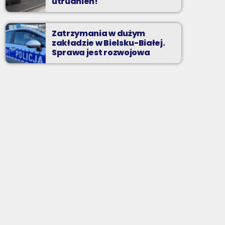
utrudnień!
Zatrzymania w dużym
zakładzie w Bielsku-Białej.
Sprawa jest rozwojowa