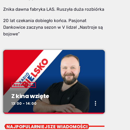
Znika dawna fabryka LAS. Ruszyła duża rozbiórka
20 lat czekania dobiegło końca. Pasjonat
Dankowice zaczyna sezon w V lidze! „Nastroje są
bojowe”
ROZRYWKA
Z kina wzięte
more_vert
13:00 - 14:00
close
Z kina wzięte
NAJPOPULARNIEJSZE WIADOMOŚCI