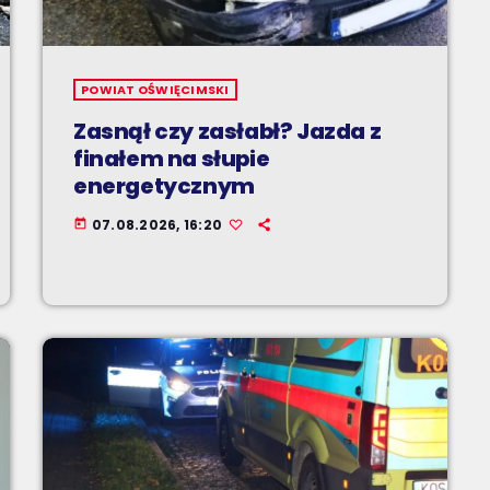
POWIAT OŚWIĘCIMSKI
Zasnął czy zasłabł? Jazda z
finałem na słupie
energetycznym
07.08.2026, 16:20
today