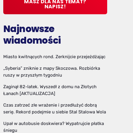
MASZ DLA NAS TEMAT?
NAPISZ!
Najnowsze
wiadomości
Miasto kwitnących rond. Zerknijcie przejeżdżając
„Syberia” zniknie z mapy Skoczowa. Rozbiórka
ruszy w przyszłym tygodniu
Zaginął 82-latek. Wyszedł z domu na Złotych
Łanach [AKTUALIZACJA]
Czas zatrzeć złe wrażenie i przedłużyć dobrą
serię. Rekord podejmie u siebie Stal Stalowa Wola
Upał w autobusie doskwiera? Wypatrujcie płatka
śniegu