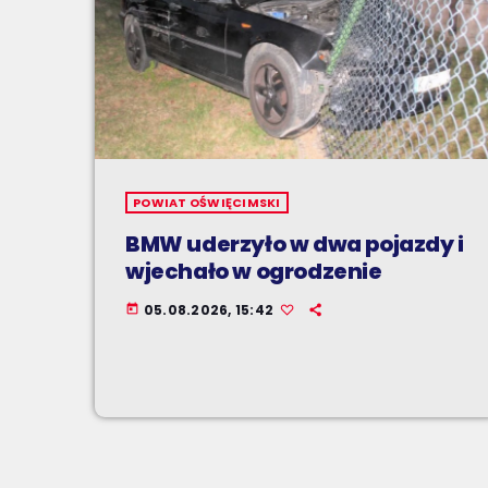
POWIAT OŚWIĘCIMSKI
BMW uderzyło w dwa pojazdy i
wjechało w ogrodzenie
05.08.2026, 15:42
today