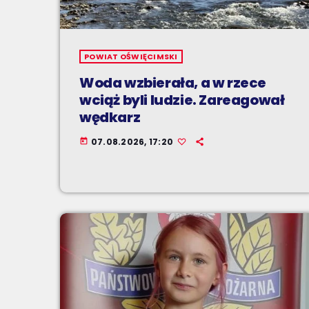
POWIAT OŚWIĘCIMSKI
Woda wzbierała, a w rzece
wciąż byli ludzie. Zareagował
wędkarz
07.08.2026, 17:20
today