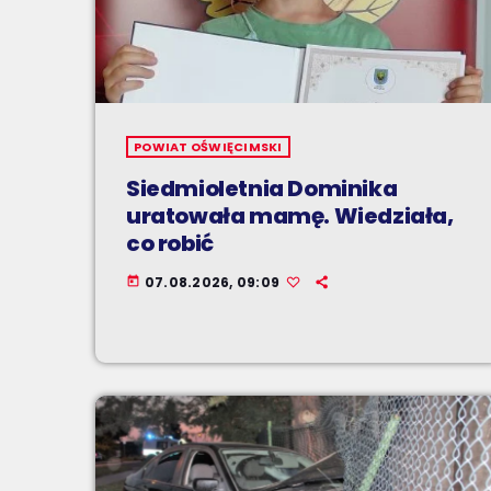
POWIAT OŚWIĘCIMSKI
Siedmioletnia Dominika
uratowała mamę. Wiedziała,
co robić
07.08.2026, 09:09
today