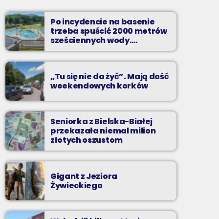
Soboty od 13 do 14
Po incydencie na basenie
Z Kina Wzięte to audycja w której film
trzeba spuścić 2000 metrów
występuje roli głównej.
sześciennych wody.
„Ogromne koszty i ogromna
praca”
„Tu się nie da żyć”. Mają dość
weekendowych korków
Seniorka z Bielska-Białej
przekazała niemal milion
złotych oszustom
Gigant z Jeziora
Żywieckiego