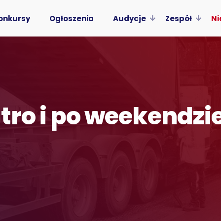
onkursy
Ogłoszenia
Audycje
Zespół
Ni
utro i po weekendz