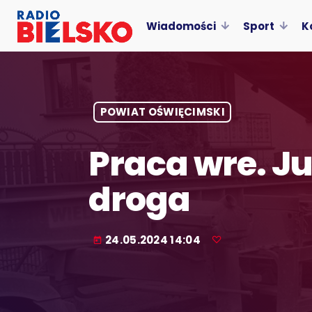
Wiadomości
Sport
K
POWIAT OŚWIĘCIMSKI
Praca wre. J
droga
24.05.2024 14:04
today