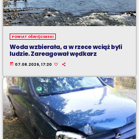
POWIAT OŚWIĘCIMSKI
Woda wzbierała, a w rzece wciąż byli
ludzie. Zareagował wędkarz
today
07.08.2026, 17:20