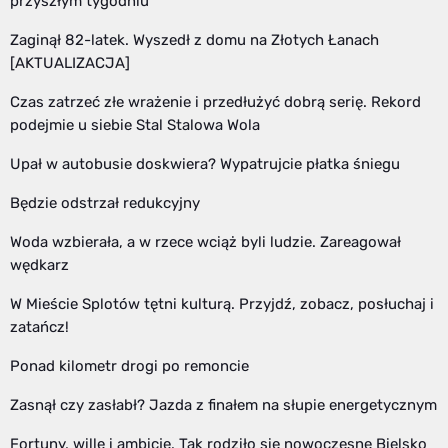
przyszłym tygodniu
Zaginął 82-latek. Wyszedł z domu na Złotych Łanach
[AKTUALIZACJA]
Czas zatrzeć złe wrażenie i przedłużyć dobrą serię. Rekord
podejmie u siebie Stal Stalowa Wola
Upał w autobusie doskwiera? Wypatrujcie płatka śniegu
Będzie odstrzał redukcyjny
Woda wzbierała, a w rzece wciąż byli ludzie. Zareagował
wędkarz
W Mieście Splotów tętni kulturą. Przyjdź, zobacz, posłuchaj i
zatańcz!
Ponad kilometr drogi po remoncie
Zasnął czy zasłabł? Jazda z finałem na słupie energetycznym
Fortuny, wille i ambicje. Tak rodziło się nowoczesne Bielsko