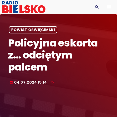
search
menu
POWIAT OŚWIĘCIMSKI
Policyjna eskorta
z… odciętym
palcem
04.07.2024 15:14
today