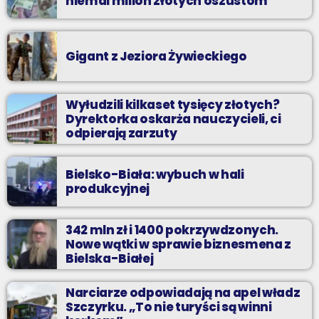
niemal milion złotych oszustom
Gigant z Jeziora Żywieckiego
Wyłudzili kilkaset tysięcy złotych?
Dyrektorka oskarża nauczycieli, ci
odpierają zarzuty
Bielsko-Biała: wybuch w hali
produkcyjnej
342 mln zł i 1400 pokrzywdzonych.
Nowe wątki w sprawie biznesmena z
Bielska-Białej
Narciarze odpowiadają na apel władz
Szczyrku. „To nie turyści są winni