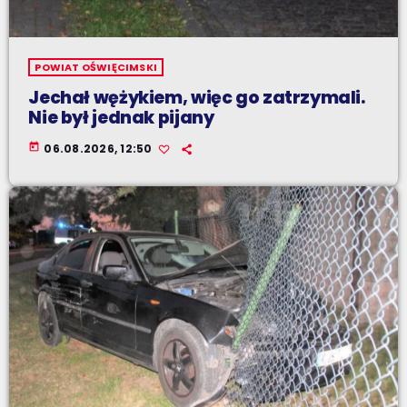
POWIAT OŚWIĘCIMSKI
Jechał wężykiem, więc go zatrzymali.
Nie był jednak pijany
today
06.08.2026, 12:50