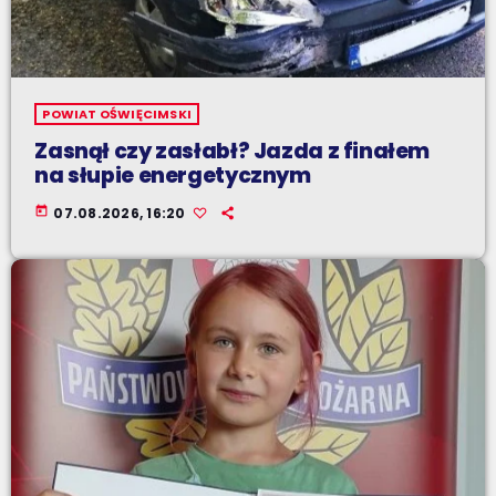
POWIAT OŚWIĘCIMSKI
Zasnął czy zasłabł? Jazda z finałem
na słupie energetycznym
today
07.08.2026, 16:20