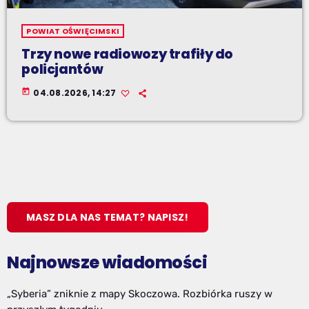
POWIAT OŚWIĘCIMSKI
Trzy nowe radiowozy trafiły do
policjantów
today
04.08.2026, 14:27
MASZ DLA NAS TEMAT? NAPISZ!
Najnowsze wiadomości
„Syberia” zniknie z mapy Skoczowa. Rozbiórka ruszy w