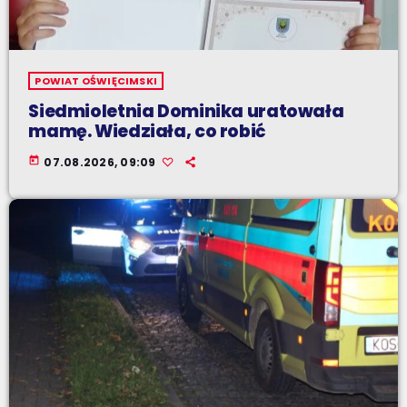
POWIAT OŚWIĘCIMSKI
Siedmioletnia Dominika uratowała
mamę. Wiedziała, co robić
today
07.08.2026, 09:09