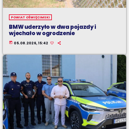
POWIAT OŚWIĘCIMSKI
BMW uderzyło w dwa pojazdy i
wjechało w ogrodzenie
today
05.08.2026, 15:42