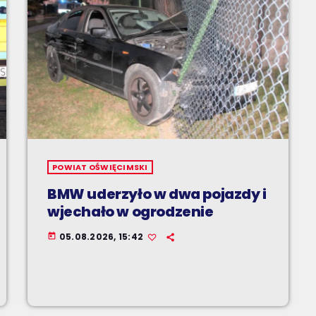
POWIAT OŚWIĘCIMSKI
BMW uderzyło w dwa pojazdy i
wjechało w ogrodzenie
05.08.2026, 15:42
today