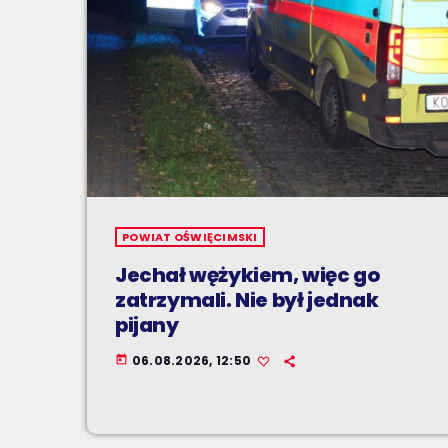
POWIAT OŚWIĘCIMSKI
Jechał wężykiem, więc go
zatrzymali. Nie był jednak
pijany
06.08.2026, 12:50
today