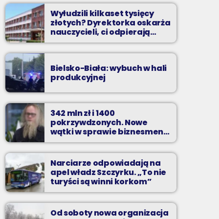
Wyłudzili kilkaset tysięcy
złotych? Dyrektorka oskarża
nauczycieli, ci odpierają
zarzuty
Bielsko-Biała: wybuch w hali
produkcyjnej
342 mln zł i 1400
pokrzywdzonych. Nowe
wątki w sprawie biznesmena
z Bielska-Białej
Narciarze odpowiadają na
apel władz Szczyrku. „To nie
turyści są winni korkom”
Od soboty nowa organizacja