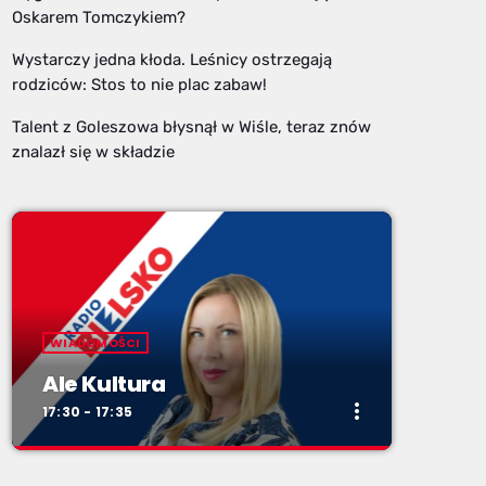
Oskarem Tomczykiem?
Wystarczy jedna kłoda. Leśnicy ostrzegają
rodziców: Stos to nie plac zabaw!
Talent z Goleszowa błysnął w Wiśle, teraz znów
znalazł się w składzie
WIADOMOŚCI
Ale Kultura
more_vert
17:30 - 17:35
close