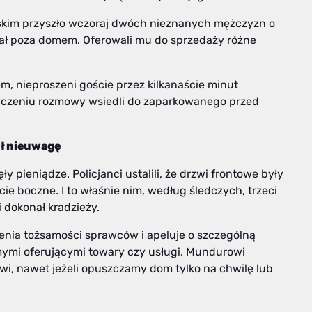
mskim przyszło wczoraj dwóch nieznanych mężczyzn o
ał poza domem. Oferowali mu do sprzedaży różne
, nieproszeni goście przez kilkanaście minut
ończeniu rozmowy wsiedli do zaparkowanego przed
ał nieuwagę
y pieniądze. Policjanci ustalili, że drzwi frontowe były
e boczne. I to właśnie nim, według śledczych, trzeci
 dokonał kradzieży.
lenia tożsamości sprawców i apeluje o szczególną
mymi oferującymi towary czy usługi. Mundurowi
zwi, nawet jeżeli opuszczamy dom tylko na chwilę lub