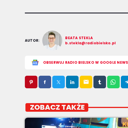
BEATA STEKLA
AUTOR:
b.stekla@radiobielsko.pl
OBSERWUJ RADIO BIELSKO W GOOGLE NEW
email
ZOBACZ TAKŻE