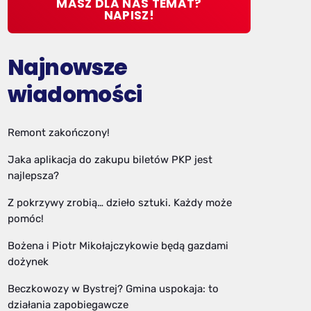
MASZ DLA NAS TEMAT?
NAPISZ!
Najnowsze
wiadomości
Remont zakończony!
Jaka aplikacja do zakupu biletów PKP jest
najlepsza?
Z pokrzywy zrobią… dzieło sztuki. Każdy może
pomóc!
Bożena i Piotr Mikołajczykowie będą gazdami
dożynek
Beczkowozy w Bystrej? Gmina uspokaja: to
działania zapobiegawcze