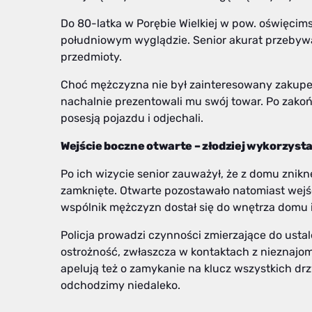
Do 80-latka w Porębie Wielkiej w pow. oświęci
południowym wyglądzie. Senior akurat przebyw
przedmioty.
Choć mężczyzna nie był zainteresowany zakupem
nachalnie prezentowali mu swój towar. Po zak
posesją pojazdu i odjechali.
Wejście boczne otwarte – złodziej wykorzyst
Po ich wizycie senior zauważył, że z domu zniknęł
zamknięte. Otwarte pozostawało natomiast wejści
wspólnik mężczyzn dostał się do wnętrza domu i
Policja prowadzi czynności zmierzające do usta
ostrożność, zwłaszcza w kontaktach z nieznajo
apelują też o zamykanie na klucz wszystkich dr
odchodzimy niedaleko.