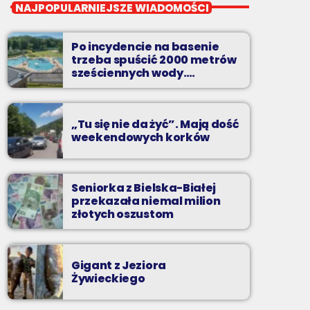
Ale Kultura
NAJPOPULARNIEJSZE WIADOMOŚCI
od poniedziałku do piątku o 17:30
Po incydencie na basenie
Teatr, kino, muzyka, sztuka - czyli wszystko
trzeba spuścić 2000 metrów
to, co interesuje kulturalnego człowieka.
sześciennych wody.
„Ogromne koszty i ogromna
praca”
„Tu się nie da żyć”. Mają dość
weekendowych korków
Seniorka z Bielska-Białej
przekazała niemal milion
złotych oszustom
Gigant z Jeziora
Żywieckiego