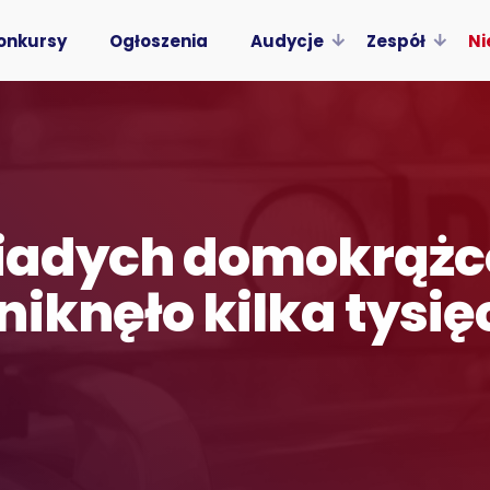
onkursy
Ogłoszenia
Audycje
Zespół
Ni
niadych domokrążc
iknęło kilka tysię