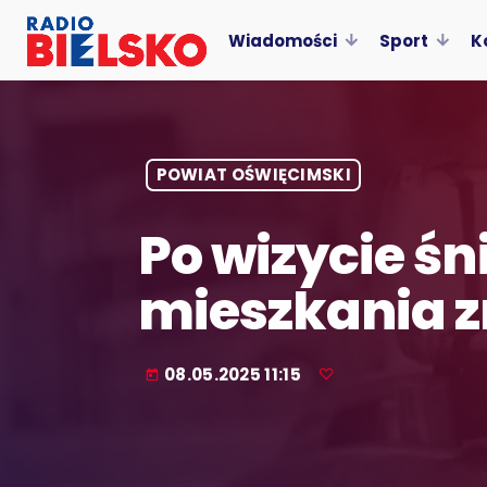
Wiadomości
Sport
K
POWIAT OŚWIĘCIMSKI
Po wizycie ś
mieszkania zn
08.05.2025 11:15
today