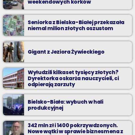
weekendowych korków
Seniorka z Bielska-Białej przekazała
niemal milion złotych oszustom
Gigant z Jeziora Żywieckiego
Wyłudzili kilkaset tysięcy złotych?
Dyrektorka oskarża nauczycieli, ci
odpierają zarzuty
Bielsko-Biała: wybuch w hali
produkcyjnej
342 mln zł i 1400 pokrzywdzonych.
Nowe wątki w sprawie biznesmena z