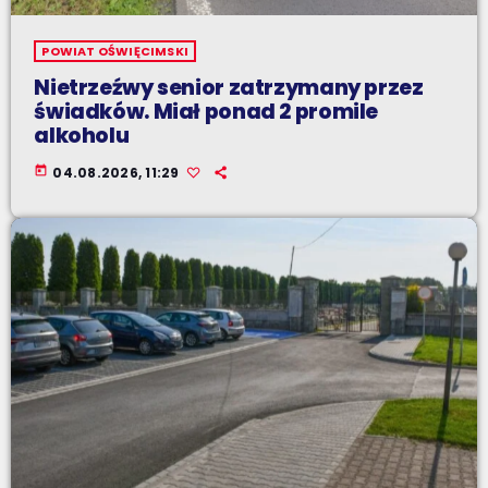
POWIAT OŚWIĘCIMSKI
Nietrzeźwy senior zatrzymany przez
świadków. Miał ponad 2 promile
alkoholu
today
04.08.2026, 11:29