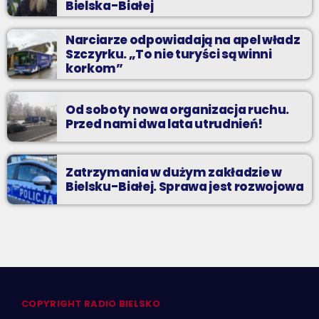
Bielska-Białej
Narciarze odpowiadają na apel władz
Szczyrku. „To nie turyści są winni
korkom”
Od soboty nowa organizacja ruchu.
Przed nami dwa lata utrudnień!
Zatrzymania w dużym zakładzie w
Bielsku-Białej. Sprawa jest rozwojowa
COPYRIGHT RADIO BIELSKO