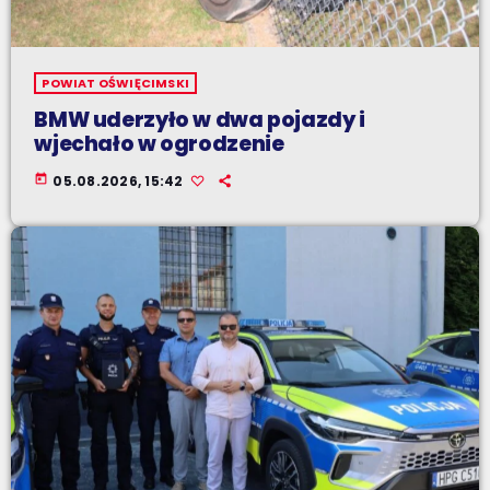
POWIAT OŚWIĘCIMSKI
BMW uderzyło w dwa pojazdy i
wjechało w ogrodzenie
today
05.08.2026, 15:42