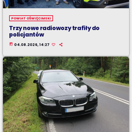
POWIAT OŚWIĘCIMSKI
Trzy nowe radiowozy trafiły do
policjantów
today
04.08.2026, 14:27