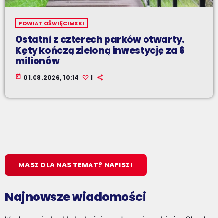
POWIAT OŚWIĘCIMSKI
Ostatni z czterech parków otwarty.
Kęty kończą zieloną inwestycję za 6
milionów
today
01.08.2026, 10:14
1
MASZ DLA NAS TEMAT? NAPISZ!
Najnowsze wiadomości