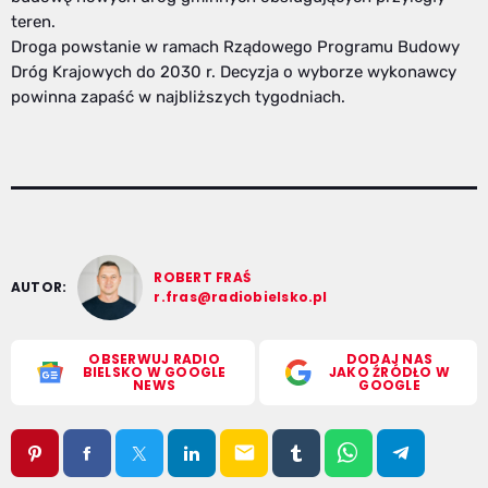
teren.
Droga powstanie w ramach Rządowego Programu Budowy
Dróg Krajowych do 2030 r. Decyzja o wyborze wykonawcy
powinna zapaść w najbliższych tygodniach.
ROBERT FRAŚ
AUTOR:
r.fras@radiobielsko.pl
OBSERWUJ RADIO
DODAJ NAS
BIELSKO W GOOGLE
JAKO ŹRÓDŁO W
NEWS
GOOGLE
email