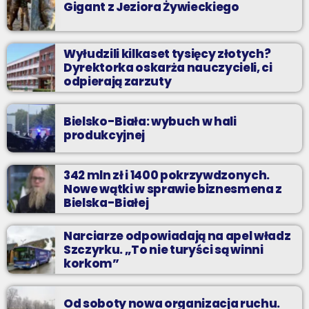
Gigant z Jeziora Żywieckiego
Wyłudzili kilkaset tysięcy złotych?
Dyrektorka oskarża nauczycieli, ci
odpierają zarzuty
Bielsko-Biała: wybuch w hali
produkcyjnej
342 mln zł i 1400 pokrzywdzonych.
Nowe wątki w sprawie biznesmena z
Bielska-Białej
Narciarze odpowiadają na apel władz
Szczyrku. „To nie turyści są winni
korkom”
Od soboty nowa organizacja ruchu.