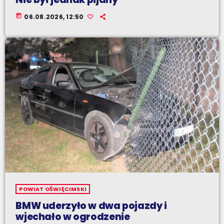
today
06.08.2026, 12:50
POWIAT OŚWIĘCIMSKI
BMW uderzyło w dwa pojazdy i
wjechało w ogrodzenie