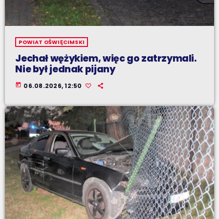
POWIAT OŚWIĘCIMSKI
Jechał wężykiem, więc go zatrzymali.
Nie był jednak pijany
today
06.08.2026, 12:50