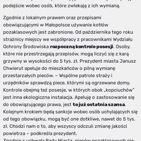
podejście wobec osób, które zwlekają z ich wymianą.
Zgodnie z lokalnym prawem oraz przepisami
obowiązującymi w Małopolsce używanie kotłów
pozaklasowych jest zabronione. Od października tego roku
strażnicy miejscy we współpracy z pracownikami Wydziału
Ochrony Środowiska
rozpoczną kontrole posesji
. Osoby,
które nie przestrzegają przepisów, mogą liczyć się z karą
grzywny w wysokości do 5 tys. zł. Prezydent miasta Janusz
Chwierut apeluje do mieszkańców o pilną wymianę
przestarzałych pieców. – Wspólne patrole straży i
urzędników sprawdzą piece, którymi są ogrzewane domy.
Kontrole obejmą też posesje, w których obok „kopciuchów”
jest inna ekologiczna instalacja. Apeluję o zastosowanie się
do obowiązującego prawa, jest
to już ostatnia szansa
.
Kolejnym krokiem będą sankcje wobec osób uchylających się
od tego obowiązku, mogą być one dotkliwe, nawet do 5 tys.
zł. Chodzi nam o to, aby wszyscy odczuli zmianę jakości
powietrza – podkreśla prezydent.
Zgodnie z uchwałą Rady Miasta, pieców pozaklasowych nie