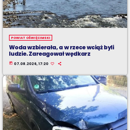
POWIAT OŚWIĘCIMSKI
Woda wzbierała, a w rzece wciąż byli
ludzie. Zareagował wędkarz
today
07.08.2026, 17:20