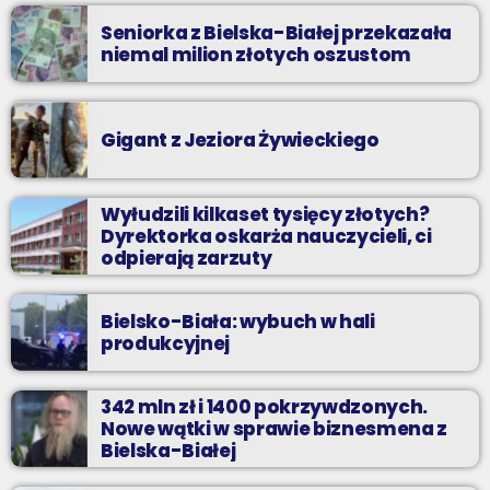
Seniorka z Bielska-Białej przekazała
niemal milion złotych oszustom
Gigant z Jeziora Żywieckiego
Wyłudzili kilkaset tysięcy złotych?
Dyrektorka oskarża nauczycieli, ci
odpierają zarzuty
Bielsko-Biała: wybuch w hali
produkcyjnej
342 mln zł i 1400 pokrzywdzonych.
Nowe wątki w sprawie biznesmena z
Bielska-Białej