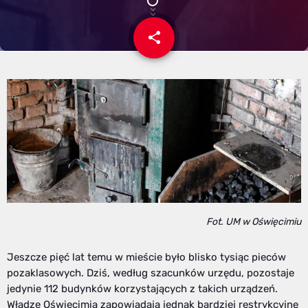
share
email
Fot. UM w Oświęcimiu
Jeszcze pięć lat temu w mieście było blisko tysiąc pieców
pozaklasowych. Dziś, według szacunków urzędu, pozostaje
jedynie 112 budynków korzystających z takich urządzeń.
Władze Oświęcimia zapowiadają jednak bardziej restrykcyjne