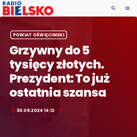
search
menu
POWIAT OŚWIĘCIMSKI
Grzywny do 5
tysięcy złotych.
Prezydent: To już
ostatnia szansa
30.09.2024 14:12
today