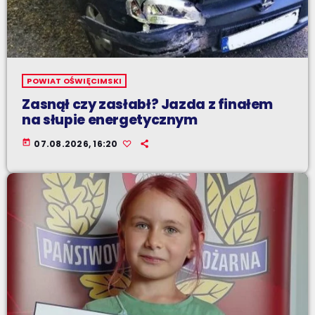
POWIAT OŚWIĘCIMSKI
Zasnął czy zasłabł? Jazda z finałem
na słupie energetycznym
today
07.08.2026, 16:20