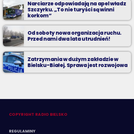
Narciarze odpowiadają na apel władz
Szczyrku. „To nie turyści są winni
korkom”
Od soboty nowa organizacja ruchu.
Przed nami dwa lata utrudnień!
Zatrzymania w dużym zakładzie w
Bielsku-Białej. Sprawa jest rozwojowa
COPYRIGHT RADIO BIELSKO
REGULAMINY