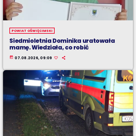
POWIAT OŚWIĘCIMSKI
Siedmioletnia Dominika uratowała
mamę. Wiedziała, co robić
today
07.08.2026, 09:09