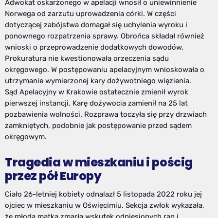
Adwokat oskarżonego w apelacji wnosił o uniewinnienie
Norwega od zarzutu uprowadzenia córki. W części
dotyczącej zabójstwa domagał się uchylenia wyroku i
ponownego rozpatrzenia sprawy. Obrońca składał również
wnioski o przeprowadzenie dodatkowych dowodów.
Prokuratura nie kwestionowała orzeczenia sądu
okręgowego. W postępowaniu apelacyjnym wnioskowała o
utrzymanie wymierzonej kary dożywotniego więzienia.
Sąd Apelacyjny w Krakowie ostatecznie zmienił wyrok
pierwszej instancji. Karę dożywocia zamienił na 25 lat
pozbawienia wolności. Rozprawa toczyła się przy drzwiach
zamkniętych, podobnie jak postępowanie przed sądem
okręgowym.
Tragedia w mieszkaniu i pościg
przez pół Europy
Ciało 26-letniej kobiety odnalazł 5 listopada 2022 roku jej
ojciec w mieszkaniu w Oświęcimiu. Sekcja zwłok wykazała,
że młoda matka zmarła wskutek odniesionych ran i