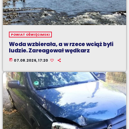
POWIAT OŚWIĘCIMSKI
Woda wzbierała, a w rzece wciąż byli
ludzie. Zareagował wędkarz
today
07.08.2026, 17:20