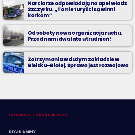
Narciarze odpowiadają na apel władz
Szczyrku. „To nie turyści są winni
korkom”
Od soboty nowa organizacja ruchu.
Przed nami dwa lata utrudnień!
Zatrzymania w dużym zakładzie w
Bielsku-Białej. Sprawa jest rozwojowa
COPYRIGHT RADIO BIELSKO
REGULAMINY