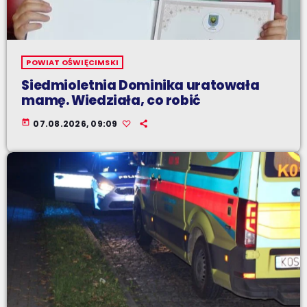
POWIAT OŚWIĘCIMSKI
Siedmioletnia Dominika uratowała
mamę. Wiedziała, co robić
today
07.08.2026, 09:09