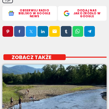
TOP
OBSERWUJ RADIO
DODAJ NAS
BIELSKO W GOOGLE
JAKO ŹRÓDŁO W
NEWS
GOOGLE
email
ZOBACZ TAKŻE