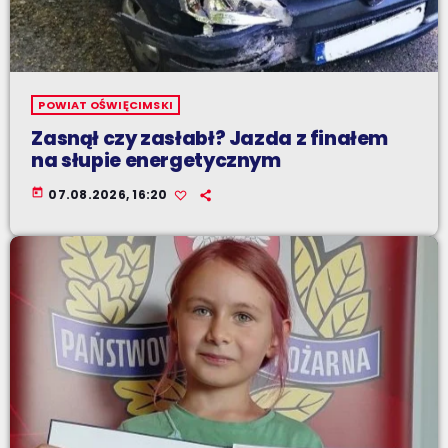
POWIAT OŚWIĘCIMSKI
Zasnął czy zasłabł? Jazda z finałem
na słupie energetycznym
today
07.08.2026, 16:20