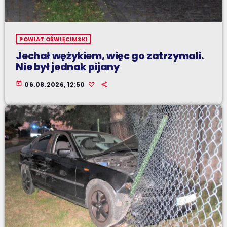
POWIAT OŚWIĘCIMSKI
Jechał wężykiem, więc go zatrzymali.
Nie był jednak pijany
today
06.08.2026, 12:50