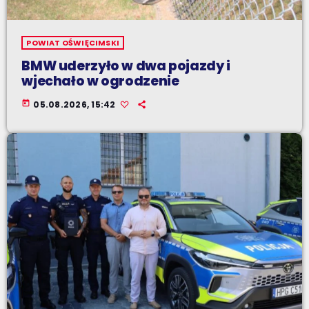
POWIAT OŚWIĘCIMSKI
BMW uderzyło w dwa pojazdy i
wjechało w ogrodzenie
today
05.08.2026, 15:42