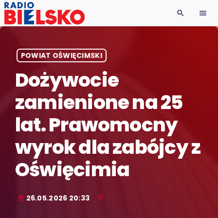
search
menu
POWIAT OŚWIĘCIMSKI
Dożywocie
zamienione na 25
lat. Prawomocny
wyrok dla zabójcy z
Oświęcimia
26.05.2026 20:33
today