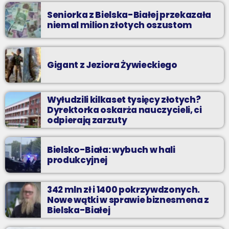
Seniorka z Bielska-Białej przekazała
niemal milion złotych oszustom
Gigant z Jeziora Żywieckiego
Wyłudzili kilkaset tysięcy złotych?
Dyrektorka oskarża nauczycieli, ci
odpierają zarzuty
Bielsko-Biała: wybuch w hali
produkcyjnej
342 mln zł i 1400 pokrzywdzonych.
Nowe wątki w sprawie biznesmena z
Bielska-Białej