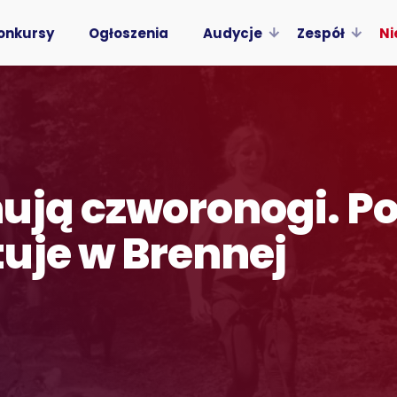
onkursy
Ogłoszenia
Audycje
Zespół
Ni
ują czworonogi. P
uje w Brennej