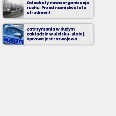
Od soboty nowa organizacja
ruchu. Przed nami dwa lata
utrudnień!
Zatrzymania w dużym
zakładzie w Bielsku-Białej.
Sprawa jest rozwojowa