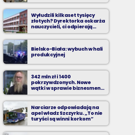
Wyłudzili kilkaset tysięcy
złotych? Dyrektorka oskarża
nauczycieli, ci odpierają
zarzuty
Bielsko-Biała: wybuch w hali
produkcyjnej
342 mln zł i 1400
pokrzywdzonych. Nowe
wątki w sprawie biznesmena
z Bielska-Białej
Narciarze odpowiadają na
apel władz Szczyrku. „To nie
turyści są winni korkom”