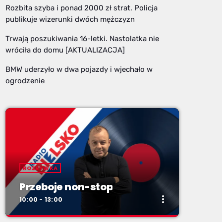
Rozbita szyba i ponad 2000 zł strat. Policja
publikuje wizerunki dwóch mężczyzn
Trwają poszukiwania 16-letki. Nastolatka nie
wróciła do domu [AKTUALIZACJA]
BMW uderzyło w dwa pojazdy i wjechało w
ogrodzenie
ROZRYWKA
Przeboje non-stop
more_vert
10:00 - 13:00