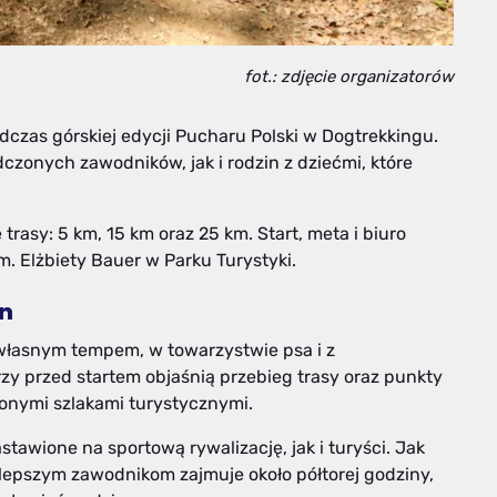
fot.: zdjęcie organizatorów
czas górskiej edycji Pucharu Polski w Dogtrekkingu.
zonych zawodników, jak i rodzin z dziećmi, które
trasy: 5 km, 15 km oraz 25 km. Start, meta i biuro
. Elżbiety Bauer w Parku Turystyki.
in
własnym tempem, w towarzystwie psa i z
y przed startem objaśnią przebieg trasy oraz punkty
zonymi szlakami turystycznymi.
awione na sportową rywalizację, jak i turyści. Jak
jlepszym zawodnikom zajmuje około półtorej godziny,