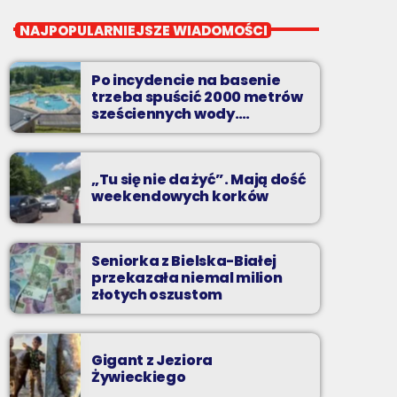
close
Przeboje non-stop
NAJPOPULARNIEJSZE WIADOMOŚCI
Najlepsze pasmo towarzyszące na
Podbeskidziu! Konkursy, akcje radiowe,
Po incydencie na basenie
rozmowy i oczywiście - starannie
trzeba spuścić 2000 metrów
wyselekcjonowane przeboje non-stop!
sześciennych wody.
„Ogromne koszty i ogromna
praca”
„Tu się nie da żyć”. Mają dość
weekendowych korków
Seniorka z Bielska-Białej
przekazała niemal milion
złotych oszustom
Gigant z Jeziora
Żywieckiego