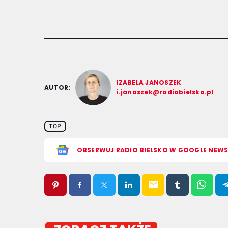
IZABELA JANOSZEK
AUTOR:
i.janoszek@radiobielsko.pl
TOP
OBSERWUJ RADIO BIELSKO W GOOGLE NEW
email